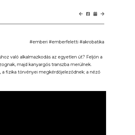
#emberi #emberfeletti #akrobatika
áshoz való alkalmazkodás az egyetlen út? Feljön a
mozognak, majd kanyargós transzba merülnek.
k, a fizika törvényei megkérdőjeleződnek; a néző