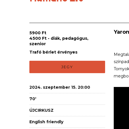
Yaron
5900 Ft
4500 Ft - diák, pedagógus,
szenior
Trafó bérlet érvényes
Megtalá
színpad
JEGY
Tornyok
megborz
2024. szeptember 15. 20:00
70'
ÚJCIRKUSZ
English friendly