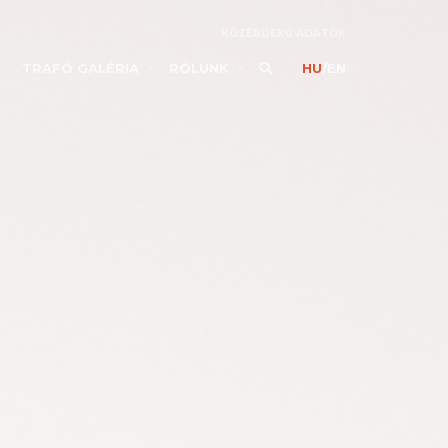
KÖZÉRDEKŰ ADATOK
TRAFÓ GALÉRIA
RÓLUNK
HU
/
EN