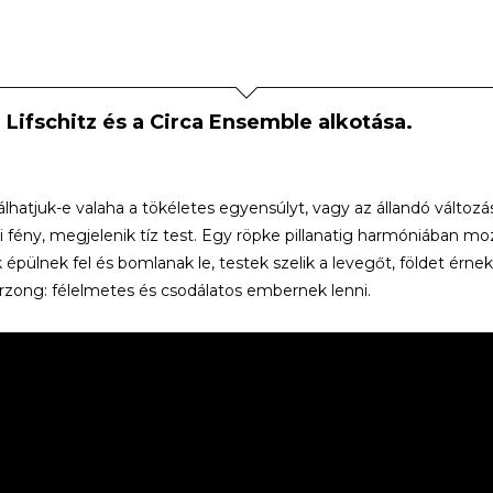
 Lifschitz és a Circa Ensemble alkotása.
lhatjuk-e valaha a tökéletes egyensúlyt, vagy az állandó változ
i fény, megjelenik tíz test. Egy röpke pillanatig harmóniában 
 épülnek fel és bomlanak le, testek szelik a levegőt, földet érne
ong: félelmetes és csodálatos embernek lenni.