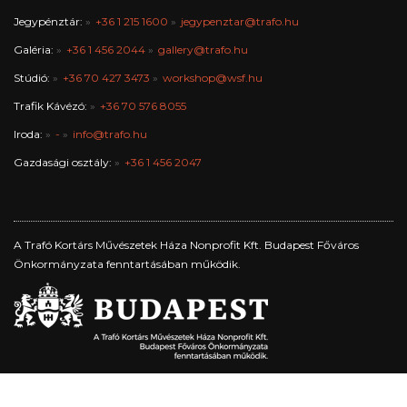
Jegypénztár:
+36 1 215 1600
jegypenztar@trafo.hu
Galéria:
+36 1 456 2044
gallery@trafo.hu
Stúdió:
+36 70 427 3473
workshop@wsf.hu
Trafik Kávézó:
+36 70 576 8055
Iroda:
-
info@trafo.hu
Gazdasági osztály:
+36 1 456 2047
A Trafó Kortárs Művészetek Háza Nonprofit Kft. Budapest Főváros
Önkormányzata fenntartásában működik.