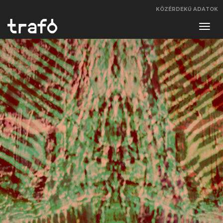
KÖZÉRDEKŰ ADATOK
Navi
váltá