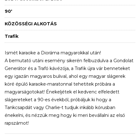
90'
KÖZÖSSÉGI ALKOTÁS
Trafik
Ismét karaoke a Dioráma magyarokkal után!
A bemutató utáni esemény sikerén felbuzdulva a Gondolat
Generátor és a Trafó kávézója, a Trafik újra vár benneteket
egy igazán magyaros bulival, ahol egy magyar slágerek
köré épülő karaoke-maratonnal tehetitek próbára a
magyarságotokat! Énekeljétek el kedvenc elfeledett
slágereteket a 90-es évekből, próbáljuk ki hogy a
Tankcsapdát vagy Charlie-t tudjuk inkább kórusban
énekelni, és nézzük meg hogy ki meri bevállalni az első
rapszámot!