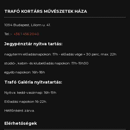
TRAFÓ KORTÁRS MŰVÉSZETEK HÁZA
1094 Budapest, Liliom u. 41.
Tel.:
+36 1 456 2040
Jegypénztár nyitva tartás:
nagytermi előadásnapokon: 17h - előadás vége + 30 perc, max. 22h
stúdió-, kabin- és klubelőadás napokon: 17h-19h30
egyéb napokon: 16h-18h
Trafó Galéria nyitvatartás:
Nyitva: kedd-vasárnap: 16h-19h
Előadási napokon 16-22h.
Hétfőnként zárva.
Elérhetőségek