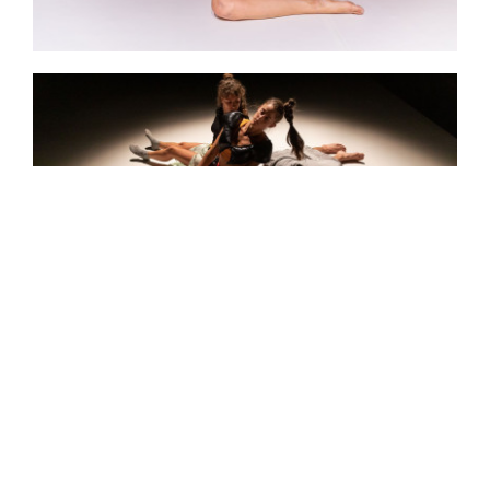
TRAFÓ KORTÁRS MŰVÉSZETEK HÁZA