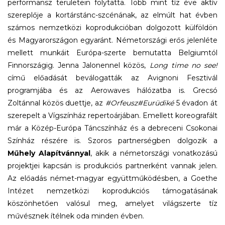
performansz területein folytatta. Több mint tíz éve aktív
szereplője a kortárstánc-szcénának, az elmúlt hat évben
számos nemzetközi koprodukcióban dolgozott külföldön
és Magyarországon egyaránt. Németországi erős jelenléte
mellett munkáit Európa-szerte bemutatta Belgiumtól
Finnországig. Jenna Jalonennel közös,
Long time no see!
című előadását beválogatták az Avignoni Fesztivál
programjába és az Aerowaves hálózatba is. Grecsó
Zoltánnal közös duettje, az
#Orfeusz#Eurüdiké
5 évadon át
szerepelt a Vígszínház repertoárjában. Emellett koreografált
már a Közép-Európa Táncszínház és a debreceni Csokonai
Színház részére is. Szoros partnerségben dolgozik a
Műhely Alapítvánnyal
, akik a németországi vonatkozású
projektjei kapcsán is produkciós partnerként vannak jelen.
Az előadás német-magyar együttműködésben, a Goethe
Intézet nemzetközi koprodukciós támogatásának
köszönhetően valósul meg, amelyet világszerte tíz
művésznek ítélnek oda minden évben.