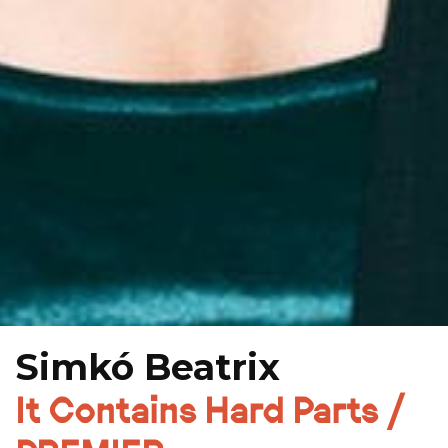
Simkó Beatrix
It Contains Hard Parts /