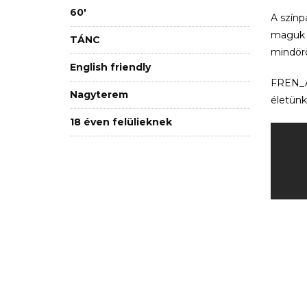
60'
A színp
maguk v
TÁNC
mindörö
English friendly
FREN_ÁK
Nagyterem
életünk
18 éven felülieknek