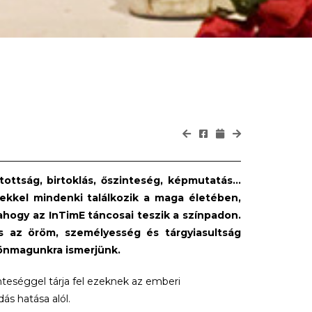
atottság, birtoklás, őszinteség, képmutatás…
ekkel mindenki találkozik a maga életében,
 ahogy az InTimE táncosai teszik a színpadon.
és az öröm, személyesség és tárgyiasultság
 önmagunkra ismerjünk.
nteséggel tárja fel ezeknek az emberi
ás hatása alól.