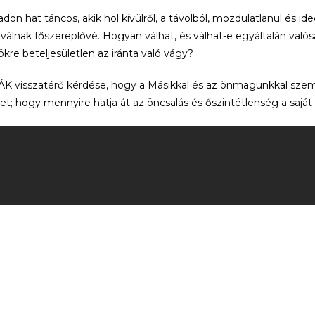
adon hat táncos, akik hol kívülről, a távolból, mozdulatlanul és 
álnak főszereplővé. Hogyan válhat, és válhat-e egyáltalán val
kre beteljesületlen az iránta való vágy?
 visszatérő kérdése, hogy a Másikkal és az önmagunkkal szem
et; hogy mennyire hatja át az öncsalás és őszintétlenség a saját