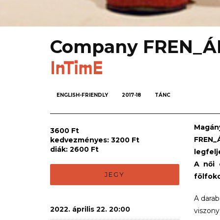
Company FREN_Á
InTimE
ENGLISH-FRIENDLY
2017-18
TÁNC
Magány
3600 Ft
FREN_Á
kedvezményes: 3200 Ft
diák: 2600 Ft
legfel
A női 
JEGY
fölfok
A darab
2022. április 22. 20:00
viszony