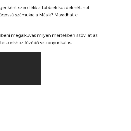
idegenként szemlélik a többiek küzdelmét, hol
óságossá számukra a Másik? Maradhat-e
beni megalkuvás milyen mértékben szövi át az
 testünkhöz fűződő viszonyunkat is.