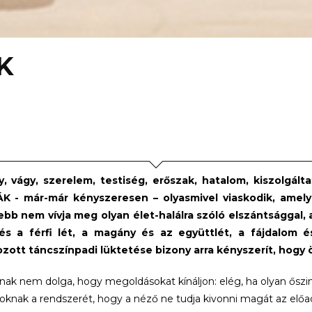
K
, vágy, szerelem, testiség, erőszak, hatalom, kiszolgált
K - már-már kényszeresen – olyasmivel viaskodik, amely
jebb nem vívja meg olyan élet-halálra szóló elszántsággal,
és a férfi lét, a magány és az együttlét, a fájdalom 
ozott táncszínpadi lüktetése bizony arra kényszerít, hogy
nak nem dolga, hogy megoldásokat kínáljon: elég, ha olyan őszi
oknak a rendszerét, hogy a néző ne tudja kivonni magát az előad