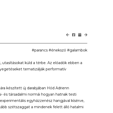
#parancs #énekszó #galambok
, utasításokat küld a térbe. Az előadók ebben a
nyegetéseket tematizálják performatív
jára készített új darabjában Hód Adrienn
si- és társadalmi normái hogyan hatnak testi
 experimentális egyházzenész hangjával kísérve,
bb szétszaggat a mindenek felett álló hatalmi