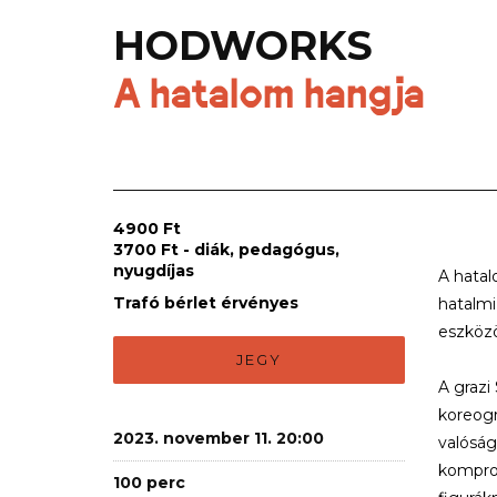
HODWORKS
A hatalom hangja
4900 Ft
3700 Ft - diák, pedagógus,
nyugdíjas
A hatal
Trafó bérlet érvényes
hatalmi
eszközö
JEGY
A grazi
koreogr
2023. november 11. 20:00
valóság
komprom
100 perc