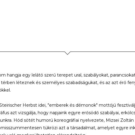
om hangja egy lelátó szerű terepet ural, szabályokat, parancsokat
 térben léteznek és személyes szabadságukat, és az azt érő fe
kkel.
 Steirischer Herbst idei, "emberek és démonok" mottójú fesztivál
áfus azt vizsgálja, hogy napjaink egyre erősödő szabályai, erkölc
unkra. Hód sötét humorú koreográfiai nyelvezete, Mizsei Zoltán
isszummentesen tükrözi azt a társadalmat, amelyet egyre inká