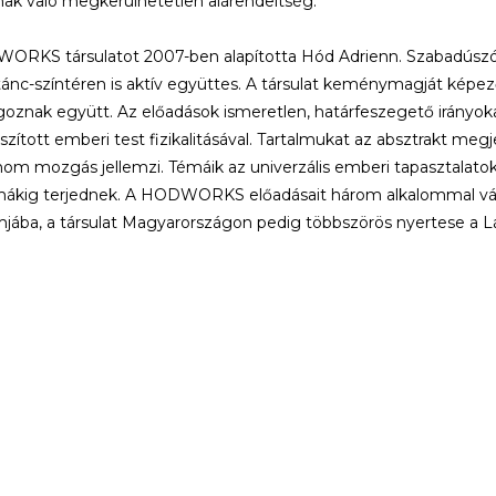
nak való megkerülhetetlen alárendeltség.
RKS társulatot 2007-ben alapította Hód Adrienn. Szabadúszó 
tánc-színtéren is aktív együttes. A társulat keménymagját képe
goznak együtt. Az előadások ismeretlen, határfeszegető irányokat
szított emberi test fizikalitásával. Tartalmukat az absztrakt megj
inom mozgás jellemzi. Témáik az univerzális emberi tapasztalatok
ákig terjednek. A HODWORKS előadásait három alkalommal vál
jába, a társulat Magyarországon pedig többszörös nyertese a Lá
k
Bővebb infó
Kapcsolódó cikkek (1)
Támogatók