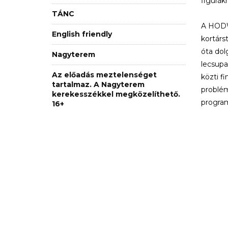
figurák
TÁNC
A HODWO
English friendly
kortárs
óta dol
Nagyterem
lecsupa
Az előadás meztelenséget
közti f
tartalmaz. A Nagyterem
problém
kerekesszékkel megközelíthető.
program
16+
Képe
Kísérőprogram
Az előadás után
közönségtalálkozót tartunk az
alkotókkal, Bálint Orsolya
újságíró, kritikus vezetésével. A
közönségtalálkozó az előadást