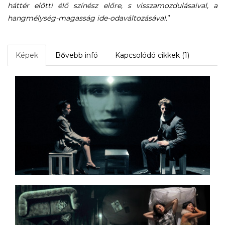
háttér előtti élő színész előre, s visszamozdulásaival, a
hangmélység-magasság ide-odaváltozásával.
”
Képek
Bővebb infó
Kapcsolódó cikkek (1)