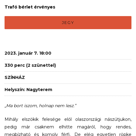
Trafó bérlet érvényes
JEGY
2023. január 7. 18:00
330 perc (2 szünettel)
SZÍNHÁZ
Helyszín: Nagyterem
„Ma bort iszom, holnap nem lesz.”
Mihály elszökik felesége elől olaszországi nászútjukon,
pedig már csaknem elhitte magáról, hogy rendes,
megbízható és komoly férfi. De elég egyetlen röpke