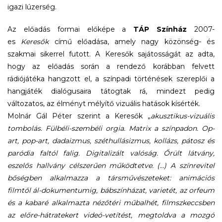
igazi lúzerség.
Az előadás formai előképe a
TÁP Színház
2007-
es
Keresők
című előadása, amely nagy közönség- és
szakmai sikerrel futott. A Keresők sajátosságát az adta,
hogy az előadás során a rendező korábban felvett
rádiójátéka hangzott el, a színpadi történések szereplői a
hangjáték dialógusaira tátogtak rá, mindezt pedig
változatos, az élményt mélyítő vizuális hatások kísérték.
Molnár Gál Péter szerint a Keresők „
akusztikus-vizuális
tombolás. Fülbéli-szembéli orgia. Matrix a színpadon. Op-
art, pop-art, dadaizmus, széthullásizmus, kollázs, pátosz és
paródia faltól falig. Digitalizált valóság. Őrült látvány,
eszelős hallvány célszerűen működtetve. (…) A színrevitel
bőségben alkalmazza a társművészeteket: animációs
filmtől ál-dokumentumig, bábszínházat, varietét, az orfeum
és a kabaré alkalmazta nézőtéri műbalhét, filmszkeccsben
az előre-hátratekert videó-vetítést, megtoldva a mozgó