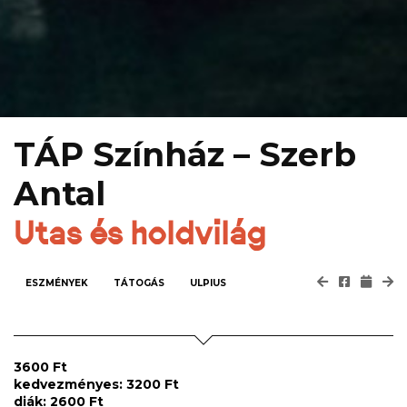
TÁP Színház – Szerb
Antal
Utas és holdvilág
ESZMÉNYEK
TÁTOGÁS
ULPIUS
3600 Ft
kedvezményes: 3200 Ft
diák: 2600 Ft