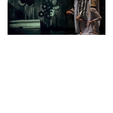
TRAFÓ KORTÁRS MŰVÉSZETEK HÁZA
1094 Budapest, Liliom u. 41.
Tel.:
+36 1 456 2040
Jegypénztár nyitva tartás:
nagytermi előadásnapokon: 17h - előadás vége + 30 perc, max. 22h
stúdió-, kabin- és klubelőadás napokon: 17h-20h30
egyéb napokon: 17h-20h