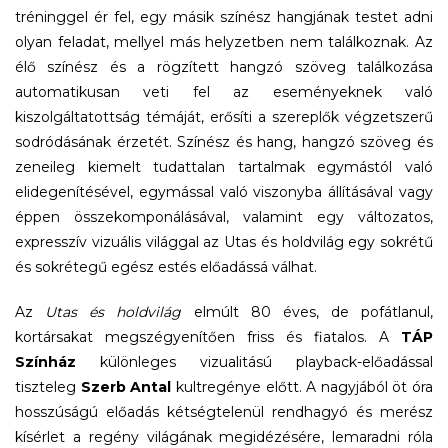
tréninggel ér fel, egy másik színész hangjának testet adni
olyan feladat, mellyel más helyzetben nem találkoznak. Az
élő színész és a rögzített hangzó szöveg találkozása
automatikusan veti fel az eseményeknek való
kiszolgáltatottság témáját, erősíti a szereplők végzetszerű
sodródásának érzetét. Színész és hang, hangzó szöveg és
zeneileg kiemelt tudattalan tartalmak egymástól való
elidegenítésével, egymással való viszonyba állításával vagy
éppen összekomponálásával, valamint egy változatos,
expresszív vizuális világgal az Utas és holdvilág egy sokrétű
és sokrétegű egész estés előadássá válhat.
Az
Utas és holdvilág
elmúlt 80 éves, de pofátlanul,
kortársakat megszégyenítően friss és fiatalos. A
TÁP
Színház
különleges vizualitású playback-előadással
tiszteleg
Szerb Antal
kultregénye előtt. A nagyjából öt óra
hosszúságú előadás kétségtelenül rendhagyó és merész
kísérlet a regény világának megidézésére, lemaradni róla