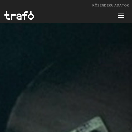
KÖZÉRDEKŰ ADATOK
Navi
váltá