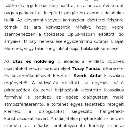
találkozás egy kamaszkori baráttal, és a hosszú éveken át
nagy igyekezettel felépített polgári én azonnal darabokra
hullik. Az elnyomni vágyott kamaszkor kísértetei felszínre
törnek, és arra kényszerítik Mihályt, hogy végre
szembenézzen a titokzatos Ulpius-házban eltöltött idő
árnyaival. Mihály menekülése egyszersmind kutatás is, saját
életének, vagy talán még inkább saját halálának keresése.
Az
Utas és holdvilág
c. előadás a rendező 2002-es
rádiójátékát veszi alapul, amelyet
Turay Tamás
felkérésére
és közreműködésével készített
Szerb Antal
klasszikus
regényéből. A rádiójáték szakított az egymást váltó
párbeszédek és zenei bejátszások jelentette klasszikus
formával: a rendező az egész dialógustest mellé
atmoszférateremtő, a történet egyes fedettebb rétegeit
kiemelő, a dialógusokat kiegészítő hangeffekt-
konstrukciókat kevert. A rádiójátékra playbackelő színészek
számára az előadás próbafolyamata komoly színészi