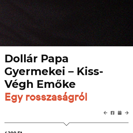
Dollár Papa
Gyermekei – Kiss-
Végh Emőke
Egy rosszaságról
4200 Ft