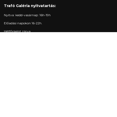
Trafó Galéria nyitvatartás:
Nyitva: kedd-vasárnap: 16h-19h
Előadási napokon 16-22h.
Hétfőnként zárva.
Elérhetőségek
Jegypénztár:
+36 1 215 1600
jegypenztar@trafo.hu
Galéria:
+36 1 456 2044
gallery@trafo.hu
Stúdió:
+36 70 427 3473
workshop@wsf.hu
Trafik Kávézó:
+36 70 576 8055
Iroda:
-
info@trafo.hu
Gazdasági osztály:
+36 1 456 2047