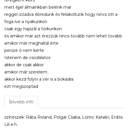
mert éjjel álmainkban belénk mar
reggel izzadva ébredünk és felsikoltunk hogy nincs ott a
foga íve a nyakunkon
csak egy hajszál a torkunkon
és amikor már azt érezzük nincs tovább nem lehet tovább
amikor már meghaltál érte
persze ő nem kérte
Istenem de csodálatos
akkor de csak akkor
amikor már szerelem
akkor kezd folyni a vér is a bokádra
ezt megszoptad
Bővebb infó
színészek: Rába Roland, Polgár Csaba, Lőrinc Katalin, Erdős
Lili e.h.