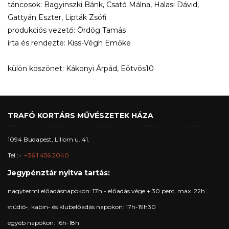
táncosok: Bagyinszki Bánk, Csató Málna, Halasi Dávid,
Gattyán Eszter, Lipták Zsófi
produkciós vezető: Ördög Tamás
írta és rendezte: Kiss-Végh Emőke
külön köszönet: Kákonyi Árpád, Eötvös10
TRAFÓ KORTÁRS MŰVÉSZETEK HÁZA
1094 Budapest, Liliom u. 41.
Tel.:
+36 1 456 2040
Jegypénztár nyitva tartás:
nagytermi előadásnapokon: 17h - előadás vége + 30 perc, max. 22h
stúdió-, kabin- és klubelőadás napokon: 17h-19h30
egyéb napokon: 16h-18h