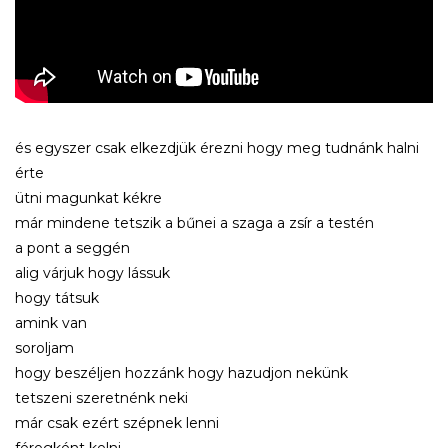
és egyszer csak elkezdjük érezni hogy meg tudnánk halni
érte
ütni magunkat kékre
már mindene tetszik a bűnei a szaga a zsír a testén
a pont a seggén
alig várjuk hogy lássuk
hogy tátsuk
amink van
soroljam
hogy beszéljen hozzánk hogy hazudjon nekünk
tetszeni szeretnénk neki
már csak ezért szépnek lenni
féregként kelni