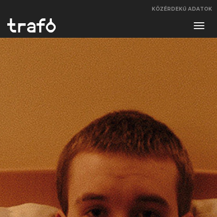
KÖZÉRDEKŰ ADATOK
Navi
váltá