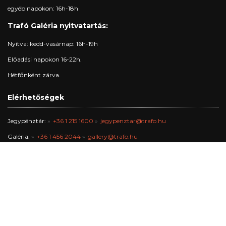
egyéb napokon: 16h-18h
Trafó Galéria nyitvatartás:
Nyitva: kedd-vasárnap: 16h-19h
Előadási napokon 16-22h.
Hétfőnként zárva.
Elérhetőségek
Jegypénztár:
+36 1 215 1600
jegypenztar@trafo.hu
Galéria:
+36 1 456 2044
gallery@trafo.hu
Stúdió:
+36 70 427 3473
workshop@wsf.hu
Trafik Kávézó:
+36 70 576 8055
Iroda:
-
info@trafo.hu
Gazdasági osztály:
+36 1 456 2047