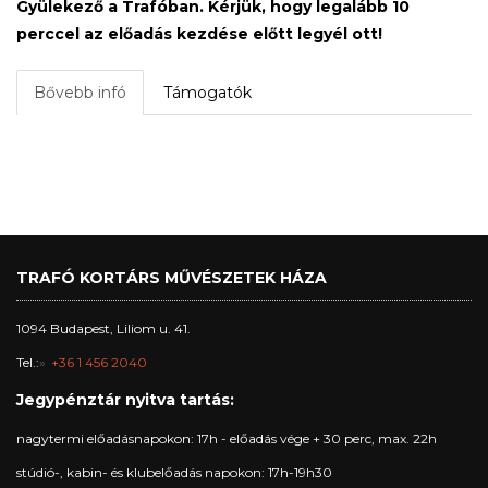
Gyülekező a Trafóban. Kérjük, hogy legalább 10
perccel az előadás kezdése előtt legyél ott!
Bővebb infó
Támogatók
TRAFÓ KORTÁRS MŰVÉSZETEK HÁZA
1094 Budapest, Liliom u. 41.
Tel.:
+36 1 456 2040
Jegypénztár nyitva tartás:
nagytermi előadásnapokon: 17h - előadás vége + 30 perc, max. 22h
stúdió-, kabin- és klubelőadás napokon: 17h-19h30