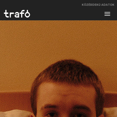
KÖZÉRDEKŰ ADATOK
Navi
váltá