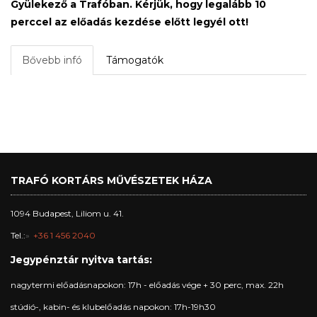
Gyülekező a Trafóban. Kérjük, hogy legalább 10
perccel az előadás kezdése előtt legyél ott!
Bővebb infó
Támogatók
TRAFÓ KORTÁRS MŰVÉSZETEK HÁZA
1094 Budapest, Liliom u. 41.
Tel.:
+36 1 456 2040
Jegypénztár nyitva tartás:
nagytermi előadásnapokon: 17h - előadás vége + 30 perc, max. 22h
stúdió-, kabin- és klubelőadás napokon: 17h-19h30