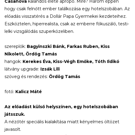
Casanova
kalandos élete apropó. Mire? Három éppen
hogy csak felnőtt ember találkozása egy hotelszobában. Az
előadás visszatérés a Dollár Papa Gyermekei kezdeteihez.
Eszköztelen, hiperrealista, csak az emberre fókuszáló, testi-
lelki vizsgálódás szuperközeliben.
szereplők:
Bagyinszki Bánk, Farkas Ruben, Kiss
Nikolett, Ördög Tamás
hangok:
Kerekes Éva, Kiss-Végh Emőke, Tóth Ildikó
látvány upgrade:
Izsák Lili
szöveg és rendezés:
Ördög Tamás
fotó:
Kalicz Máté
Az előadást külső helyszínen, egy hotelszobában
játsszuk.
A nézőtér speciális kialakítása miatt kényelmes öltözet
javasolt.