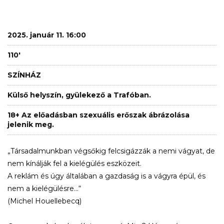
2025. január 11. 16:00
110'
SZÍNHÁZ
Külső helyszín, gyülekező a Trafóban.
18+ Az előadásban szexuális erőszak ábrázolása
jelenik meg.
„Társadalmunkban végsőkig felcsigázzák a nemi vágyat, de
nem kínálják fel a kielégülés eszközeit.
A reklám és úgy általában a gazdaság is a vágyra épül, és
nem a kielégülésre…“
(Michel Houellebecq)