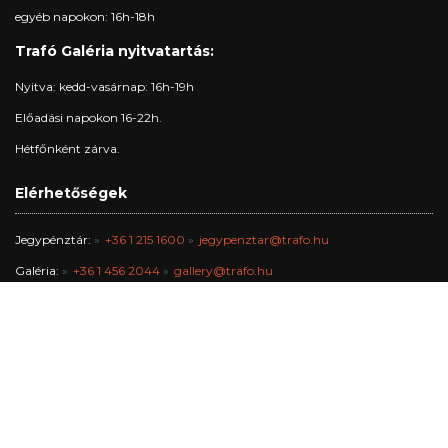
egyéb napokon: 16h-18h
Trafó Galéria nyitvatartás:
Nyitva: kedd-vasárnap: 16h-19h
Előadási napokon 16-22h.
Hétfőnként zárva.
Elérhetőségek
Jegypénztár:
+36 1 215 1600
jegypenztar@trafo.hu
Galéria:
+36 1 456 2044
gallery@trafo.hu
Stúdió:
+36 70 427 3473
workshop@wsf.hu
Trafik Kávézó:
+36 70 576 8055
Iroda:
-
info@trafo.hu
Gazdasági osztály:
+36 1 456 2047