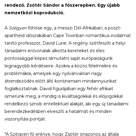
rendező. Zsótér Sándor a főszerepben. Egy újabb
nemzetközi koprodukció.
A
Szégyen
főhőse egy, a messzi Dél-Afrikában, a poszt-
apartheid időszakában Cape Townban romantikus irodalmat
tanító professzor, David Lurie. A regény szétfeszíti a helyi
társadalmi erővonalak alkotta kereteket és éles
pontossággal képes rámutatni saját európaiságunk
legnagyobb kérdéseire. Azokra a közös félelmekre és
problémákra, amelyek egy nyilvánvalóan nagy
átrendeződés előtt álló kontinensen mindannyiunkat
foglalkoztatnak. David figurájában egy fehér afrikait
ismerünk meg, a mindig is kiváltságokkal és előjogokkal
rendelkező sznob entellektüel alakját, aki egy új társadalmi
berendezkedésben elveszíti a hatalmát és minden
viszonyítási pontját.
"A Szégyen fő erénye, hogy Zsótér önazonos az általa