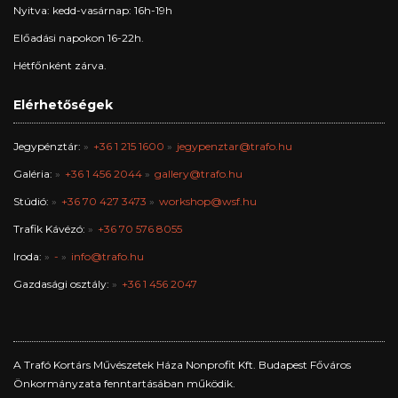
Nyitva: kedd-vasárnap: 16h-19h
Előadási napokon 16-22h.
Hétfőnként zárva.
Elérhetőségek
Jegypénztár:
+36 1 215 1600
jegypenztar@trafo.hu
Galéria:
+36 1 456 2044
gallery@trafo.hu
Stúdió:
+36 70 427 3473
workshop@wsf.hu
Trafik Kávézó:
+36 70 576 8055
Iroda:
-
info@trafo.hu
Gazdasági osztály:
+36 1 456 2047
A Trafó Kortárs Művészetek Háza Nonprofit Kft. Budapest Főváros
Önkormányzata fenntartásában működik.