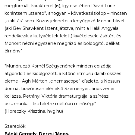
megformált karakterrel (is), így esetében David Lurie
korántsem „szerep”, ahogyan – következésképp – nincsen
„alakítás” sem. Közös jelenetei a lenyűgöző Monori Lilivel
(aki Bev Shawként Istent játszva, mint a Halál Angyala
rendelkezik a kutyaéletek felett) kivételesek; Zsótért és
Monorit nézni egyszerre megrázó és boldogító, delikát
élmény."
"Mundruczó Kornél Szégyenének minden epizódja
átgondolt és kidolgozott, a kitűnő ritmusú darab összes
eleme - Ágh Márton „cinemascope”-díszlete, a Nessun
dormát bravúrosan eléneklő Szemenyei János zenei
kollázsa, Petrányi Viktória dramaturgiája, a színészi
összmunka - tiszteletre méltóan minőségi."
(Horeczky Krisztina, hvg.hu)
Szereplők:
Bánki Gergely, Derzsi János,