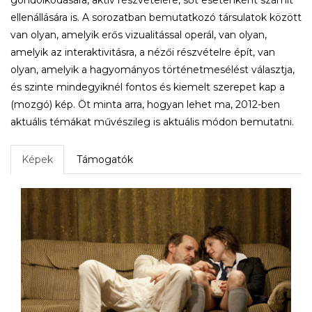
gondolkodására, aktív részvételére, sőt esetenként számít
ellenállására is. A sorozatban bemutatkozó társulatok között
van olyan, amelyik erős vizualitással operál, van olyan,
amelyik az interaktivitásra, a nézői részvételre épít, van
olyan, amelyik a hagyományos történetmesélést választja,
és szinte mindegyiknél fontos és kiemelt szerepet kap a
(mozgó) kép. Öt minta arra, hogyan lehet ma, 2012-ben
aktuális témákat művészileg is aktuális módon bemutatni.
Képek
Támogatók