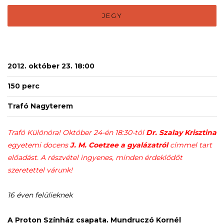
JEGY
2012. október 23. 18:00
150 perc
Trafó Nagyterem
Trafó Különóra! Október 24-én 18:30-tól
Dr. Szalay Krisztina
egyetemi docens
J. M. Coetzee a gyalázatról
címmel tart
előadást. A részvétel ingyenes, minden érdeklődőt
szeretettel várunk!
16 éven felülieknek
A Proton Színház csapata. Mundruczó Kornél