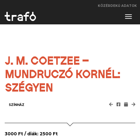
KÖZÉRDEKŰ ADATOK
Navi
váltá
J. M. COETZEE –
MUNDRUCZÓ KORNÉL:
SZÉGYEN
SZÍNHÁZ
3000 Ft / diák: 2500 Ft