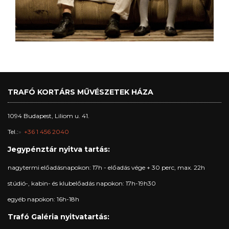
TRAFÓ KORTÁRS MŰVÉSZETEK HÁZA
1094 Budapest, Liliom u. 41.
Tel.:
+36 1 456 2040
Jegypénztár nyitva tartás:
nagytermi előadásnapokon: 17h - előadás vége + 30 perc, max. 22h
stúdió-, kabin- és klubelőadás napokon: 17h-19h30
egyéb napokon: 16h-18h
Trafó Galéria nyitvatartás: