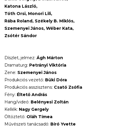
Katona László,
Tóth Orsi, Monori Lili,
Rába Roland, Székely B. Miklós,
Szemenyei János, Wéber Kata,
Zsótér Sándor
Díszlet, jelmez:
Ágh Márton
Dramaturg:
Petrányi Viktória
Zene:
Szemenyei János
Produkciós vezető:
Büki Dóra
Produkciós asszisztens:
Csató Zsófia
Fény:
Éltető András
Hang/videó:
Belényesi Zoltán
Kellék:
Nagy Gergely
Öltöztető:
Oláh Tímea
Művészeti tanácsadó:
Bíró Yvette