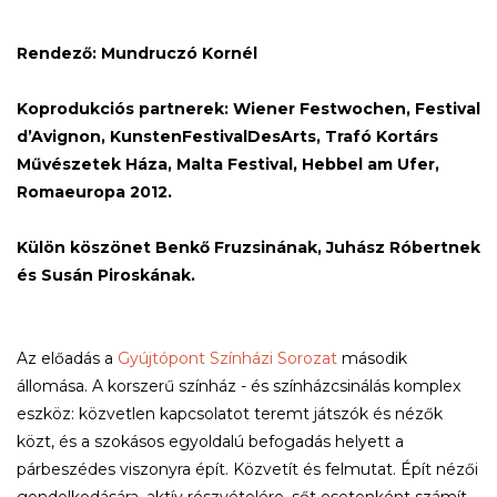
Rendező:
Mundruczó
Kornél
Koprodukciós partnerek: Wiener Festwochen, Festival
d’Avignon, KunstenFestivalDesArts, Trafó Kortárs
Művészetek Háza, Malta Festival, Hebbel am Ufer,
Romaeuropa 2012.
Külön köszönet Benkő Fruzsinának, Juhász Róbertnek
és Susán Piroskának.
Az előadás a
Gyújtópont Színházi Sorozat
második
állomása. A korszerű színház - és színházcsinálás komplex
eszköz: közvetlen kapcsolatot teremt játszók és nézők
közt, és a szokásos egyoldalú befogadás helyett a
párbeszédes viszonyra épít. Közvetít és felmutat. Épít nézői