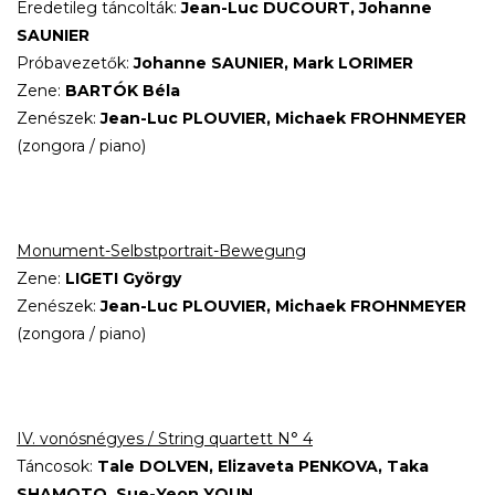
Eredetileg táncolták:
Jean-Luc DUCOURT, Johanne
SAUNIER
Próbavezetők:
Johanne SAUNIER, Mark LORIMER
Zene:
BARTÓK Béla
Zenészek:
Jean-Luc PLOUVIER, Michaek FROHNMEYER
(zongora / piano)
Monument-Selbstportrait-Bewegung
Zene:
LIGETI György
Zenészek:
Jean-Luc PLOUVIER, Michaek FROHNMEYER
(zongora / piano)
IV. vonósnégyes / String quartett N° 4
Táncosok:
Tale DOLVEN, Elizaveta PENKOVA, Taka
SHAMOTO, Sue-Yeon YOUN