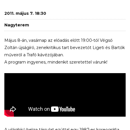
2011. május 7. 18:30
Nagyterem
Május 8-án, vasárnap az előadás előtt 19:00-tól Végső
Zoltán újságíró, zenekritikus tart bevezetőt Ligeti és Bartók
műveiről a Trafó kávézójában.
A program ingyenes, mindenkit szeretettel várunk!
A világhírű belga társulat ezúttal egy 1987-es koreográfia