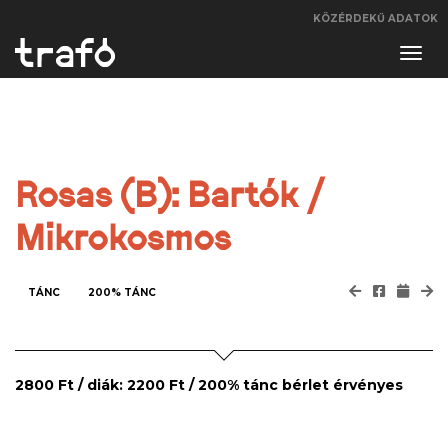
KÖZÉRDEKŰ ADATOK
Navi
váltá
Rosas (B): Bartók /
Mikrokosmos
TÁNC
200% TÁNC
2800 Ft / diák: 2200 Ft /
200% tánc bérlet
érvényes