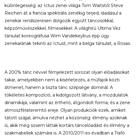
különlegesség: az Ictus zenei világa Tom Waitstől Steve
Reichen át a francia spektrális zenékig terjed, ráadásul a
zenekar rendszeresen dolgozik együtt táncosokkal,
képzőművészekkel, filmesekkel. A világhírű Ultima Vez
társulat koreográfusa Wim Vandekeybus épp úgy
zenekarának tekinti az Ictust, mint a belga társulat, a Rosas.
A 200% tánc névvel fémjelezett sorozat olyan előadásokat
takar, amelyekben nem a kísérletezés, a műfajok közti
átmenet, hanem a tiszta tánc szépsége dominál. A
tökéletes kompozíció, a kidolgozott látvány, a mozdulatok
dinamikája, valamint az érthető, átgondolt forma, és a zene
atmoszférateremtő ereje. Olyan produkciók ezek, amiket
tátott szájjal, ámulva nézhet a közönség: élmény azoknak
is, akik még sosem láttak kortárs táncelőadást és élmény a
szakmabeliek számára is. A 2010/2011-es évadban a Trafó