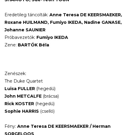
Eredetileg táncolták:
Anne Teresa DE KEERSMAEKER,
Roxane HUILMAND, Fumiyo IKEDA, Nadine GANASE,
Johanne SAUNIER
Próbavezetők:
Fumiyo IKEDA
Zene:
BARTÓK Béla
Zenészek:
The Duke Quartet
Luisa FULLER
(hegedű)
John METCALFE
(brácsa)
Rick KOSTER
(hegedű)
Sophie HARRIS
(cselló)
Fény:
Anne Teresa DE KEERSMAEKER / Herman
SORGELOOS