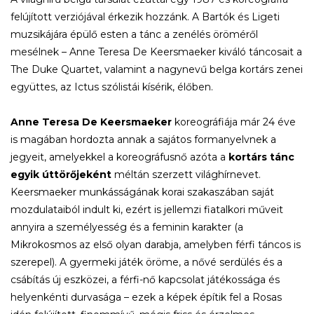
felújított verziójával érkezik hozzánk. A Bartók és Ligeti
muzsikájára épülő esten a tánc a zenélés öröméről
mesélnek – Anne Teresa De Keersmaeker kiváló táncosait a
The Duke Quartet, valamint a nagynevű belga kortárs zenei
együttes, az Ictus szólistái kísérik, élőben.
Anne Teresa De Keersmaeker
koreográfiája már 24 éve
is magában hordozta annak a sajátos formanyelvnek a
jegyeit, amelyekkel a koreográfusnő azóta a
kortárs tánc
egyik úttörőjeként
méltán szerzett világhírnevet.
Keersmaeker munkásságának korai szakaszában saját
mozdulataiból indult ki, ezért is jellemzi fiatalkori műveit
annyira a személyesség és a feminin karakter (a
Mikrokosmos az első olyan darabja, amelyben férfi táncos is
szerepel). A gyermeki játék öröme, a nővé serdülés és a
csábítás új eszközei, a férfi-nő kapcsolat játékossága és
helyenkénti durvasága – ezek a képek építik fel a Rosas