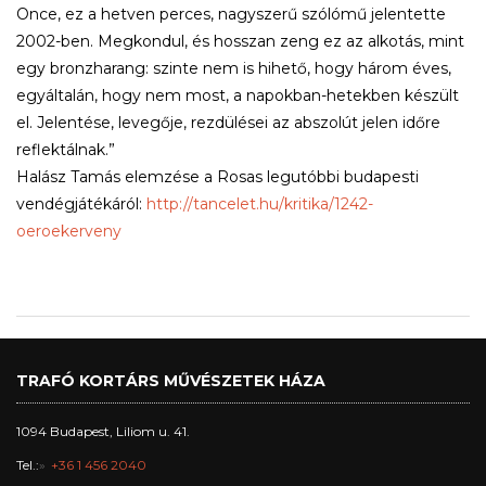
Once, ez a hetven perces, nagyszerű szólómű jelentette
2002-ben. Megkondul, és hosszan zeng ez az alkotás, mint
egy bronzharang: szinte nem is hihető, hogy három éves,
egyáltalán, hogy nem most, a napokban-hetekben készült
el. Jelentése, levegője, rezdülései az abszolút jelen időre
reflektálnak.”
Halász Tamás elemzése a Rosas legutóbbi budapesti
vendégjátékáról:
http://tancelet.hu/kritika/1242-
oeroekerveny
TRAFÓ KORTÁRS MŰVÉSZETEK HÁZA
1094 Budapest, Liliom u. 41.
Tel.:
+36 1 456 2040