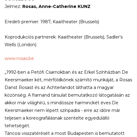
Jelmez:
Rosas, Anne-Catherine KUNZ
Eredeti premier: 1987, Kaaitheater (Brussels)
Koprodukciós partnerek: Kaaitheater (Brussels), Sadler's
Wells (London)
www.rosas.be
„1992-ben a Petőfi Csarnokban és az Erkel Színházban De
Keersmaeker két, mérföldkőnek számító munkáját, a Rosas
Danst Rosast és az Achterlandot láthatta a magyar
közönség. A flamand társulat bemutatkozó látogatásán az
akkor már világhírű, s mindössze harminckét éves De
Keersmaeker nem lépett színpadra - erre az időre már
teljesen a koreografálásnak szentelte egyedülálló
tehetségét.
Táncosi visszatérését a most Budapesten is bemutatott