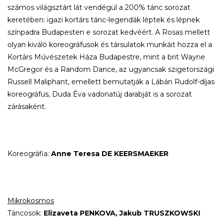
számos világsztárt lát vendégül a 200% tánc sorozat
keretében: igazi kortárs tánc-legendák léptek és lépnek
színpadra Budapesten e sorozat kedvéért. A Rosas mellett
olyan kiváló koreográfusok és társulatok munkáit hozza el a
Kortárs Művészetek Háza Budapestre, mint a brit Wayne
McGregor és a Random Dance, az ugyancsak szigetországi
Russell Maliphant, emellett bemutatják a Lábán Rudolf-díjas
koreográfus, Duda Éva vadonatúj darabját is a sorozat
zárásaként.
Koreográfia:
Anne Teresa DE KEERSMAEKER
Mikrokosmos
Táncosok:
Elizaveta PENKOVA, Jakub TRUSZKOWSKI