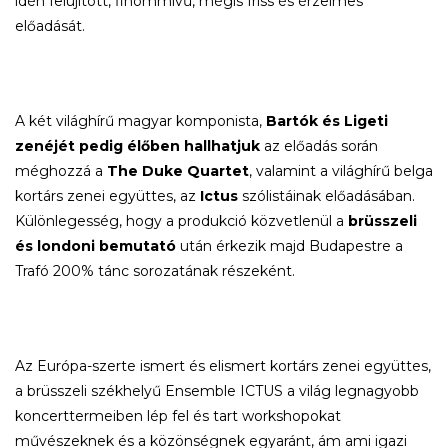
idén felújított, finommívű, mégis friss és érzelmes
előadását.
A két világhírű magyar komponista,
Bartók és Ligeti
zenéjét pedig élőben hallhatjuk
az előadás során
méghozzá a
The Duke Quartet
, valamint a világhírű belga
kortárs zenei együttes, az
Ictus
szólistáinak előadásában.
Különlegesség, hogy a produkció közvetlenül a
brüsszeli
és londoni bemutató
után érkezik majd Budapestre a
Trafó 200% tánc sorozatának részeként.
Az Európa-szerte ismert és elismert kortárs zenei együttes,
a brüsszeli székhelyű Ensemble ICTUS a világ legnagyobb
koncerttermeiben lép fel és tart workshopokat
művészeknek és a közönségnek egyaránt, ám ami igazi