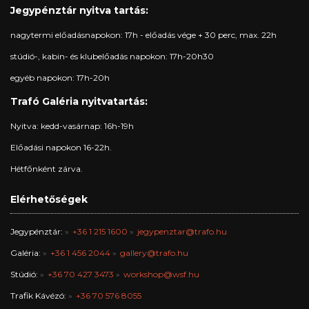
Jegypénztár nyitva tartás:
nagytermi előadásnapokon: 17h - előadás vége + 30 perc, max. 22h
stúdió-, kabin- és klubelőadás napokon: 17h-20h30
egyéb napokon: 17h-20h
Trafó Galéria nyitvatartás:
Nyitva: kedd-vasárnap: 16h-19h
Előadási napokon 16-22h.
Hétfőnként zárva.
Elérhetőségek
Jegypénztár:
+36 1 215 1600
jegypenztar@trafo.hu
Galéria:
+36 1 456 2044
gallery@trafo.hu
Stúdió:
+36 70 427 3473
workshop@wsf.hu
Trafik Kávézó:
+36 70 576 8055