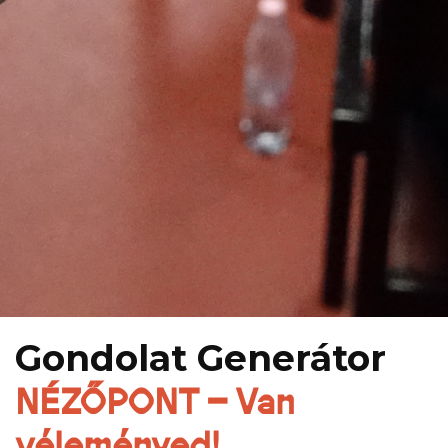
Gondolat Generátor
NÉZŐPONT – Van
véleményed!