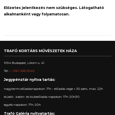
Előzetes jelentkezés nem szükséges. Látogatható
alkalmanként vagy folyamatosan.
TRAFÓ KORTÁRS MŰVÉSZETEK HÁZA
1094 Budapest, Liliom u. 41.
Tel.:
+36 1 456 2040
Jegypénztár nyitva tartás:
nagytermi előadásnapokon: 17h - előadás vége + 30 perc, max. 22h
stúdió-, kabin- és klubelőadás napokon: 17h-20h30
egyéb napokon: 17h-20h
Trafó Galéria nyitvatartás: