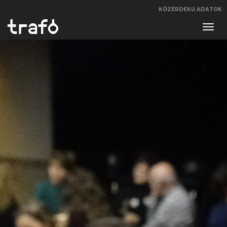
KÖZÉRDEKŰ ADATOK
Navi
váltá