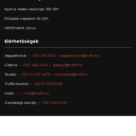
Nyitva: kedd-vasárnap: 16h-19h
Előadási napokon 16-22h.
Hétfőnként zárva.
Elérhetőségek
Jegypénztár:
+36 1 215 1600
jegypenztar@trafo.hu
Galéria:
+36 1 456 2044
gallery@trafo.hu
Stúdió:
+36 70 427 3473
workshop@wsf.hu
Trafik Kávézó:
+36 70 576 8055
Iroda:
-
info@trafo.hu
Gazdasági osztály:
+36 1 456 2047
A Trafó Kortárs Művészetek Háza Nonprofit Kft. Budapest Főváros