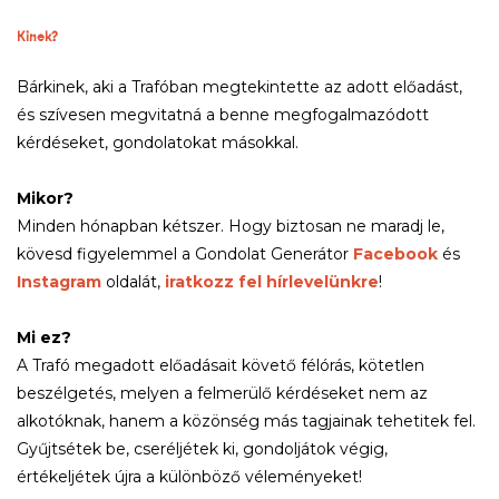
Kinek?
Bárkinek, aki a Trafóban megtekintette az adott előadást,
és szívesen megvitatná a benne megfogalmazódott
kérdéseket, gondolatokat másokkal.
Mikor?
Minden hónapban kétszer. Hogy biztosan ne maradj le,
kövesd figyelemmel a Gondolat Generátor
Facebook
és
Instagram
oldalát,
iratkozz fel hírlevelünkre
!
Mi ez?
A Trafó megadott előadásait követő félórás, kötetlen
beszélgetés, melyen a felmerülő kérdéseket nem az
alkotóknak, hanem a közönség más tagjainak tehetitek fel.
Gyűjtsétek be, cseréljétek ki, gondoljátok végig,
értékeljétek újra a különböző véleményeket!