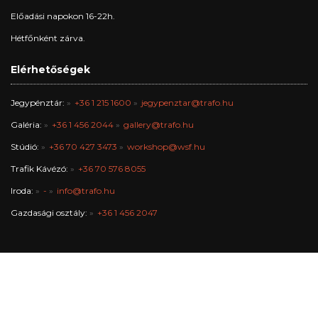
Előadási napokon 16-22h.
Hétfőnként zárva.
Elérhetőségek
Jegypénztár:
+36 1 215 1600
jegypenztar@trafo.hu
Galéria:
+36 1 456 2044
gallery@trafo.hu
Stúdió:
+36 70 427 3473
workshop@wsf.hu
Trafik Kávézó:
+36 70 576 8055
Iroda:
-
info@trafo.hu
Gazdasági osztály:
+36 1 456 2047
A Trafó Kortárs Művészetek Háza Nonprofit Kft. Budapest Főváros
Önkormányzata fenntartásában működik.