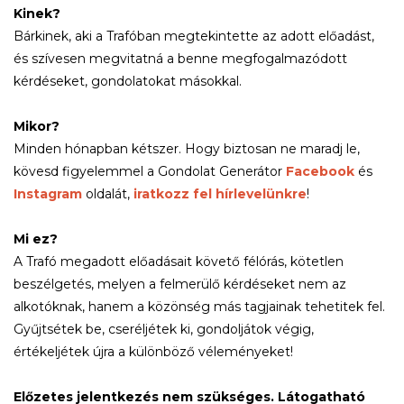
Kinek?
Bárkinek, aki a Trafóban megtekintette az adott előadást,
és szívesen megvitatná a benne megfogalmazódott
kérdéseket, gondolatokat másokkal.
Mikor?
Minden hónapban kétszer. Hogy biztosan ne maradj le,
kövesd figyelemmel a Gondolat Generátor
Facebook
és
Instagram
oldalát,
iratkozz fel hírlevelünkre
!
Mi ez?
A Trafó megadott előadásait követő félórás, kötetlen
beszélgetés, melyen a felmerülő kérdéseket nem az
alkotóknak, hanem a közönség más tagjainak tehetitek fel.
Gyűjtsétek be, cseréljétek ki, gondoljátok végig,
értékeljétek újra a különböző véleményeket!
Előzetes jelentkezés nem szükséges. Látogatható