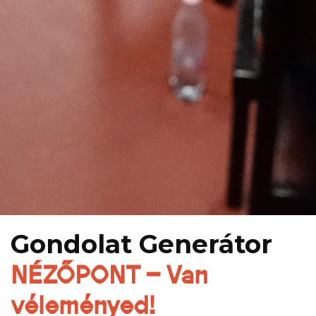
Gondolat Generátor
NÉZŐPONT – Van
véleményed!