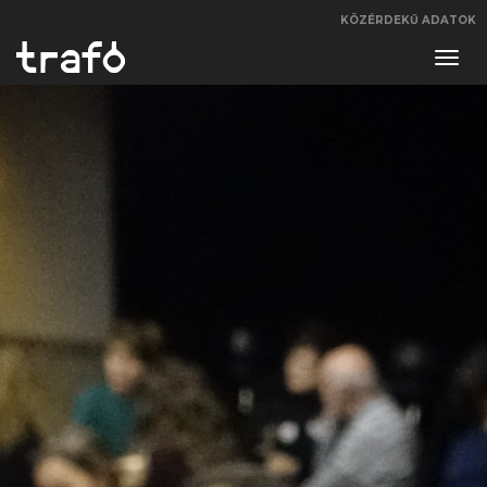
KÖZÉRDEKŰ ADATOK
Navi
váltá