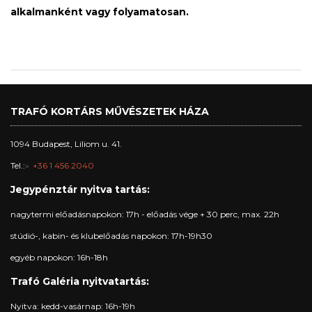
alkalmanként vagy folyamatosan.
TRAFÓ KORTÁRS MŰVÉSZETEK HÁZA
1094 Budapest, Liliom u. 41.
Tel.:
+36 1 456 2040
Jegypénztár nyitva tartás:
nagytermi előadásnapokon: 17h - előadás vége + 30 perc, max. 22h
stúdió-, kabin- és klubelőadás napokon: 17h-19h30
egyéb napokon: 16h-18h
Trafó Galéria nyitvatartás:
Nyitva: kedd-vasárnap: 16h-19h