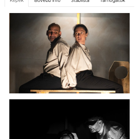
Képek
Bővebb infó
Stáblista
Támogatók