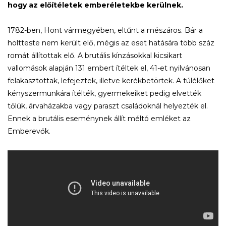
hogy az előítéletek emberéletekbe kerülnek.
1782-ben, Hont vármegyében, eltűnt a mészáros. Bár a
holtteste nem került elő, mégis az eset hatására több száz
romát állítottak elő. A brutális kínzásokkal kicsikart
vallomások alapján 131 embert ítéltek el, 41-et nyilvánosan
felakasztottak, lefejeztek, illetve kerékbetörtek. A túlélőket
kényszermunkára ítélték, gyermekeiket pedig elvették
tőlük, árvaházakba vagy paraszt családoknál helyezték el.
Ennek a brutális eseménynek állít méltó emléket az
Emberevők.