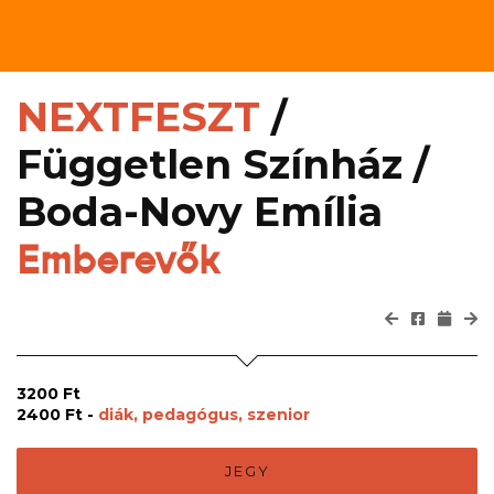
NEXTFESZT
/
Független Színház /
Boda-Novy Emília
Emberevők
3200 Ft
2400 Ft -
diák, pedagógus, szenior
JEGY