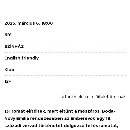
2025. március 6. 18:00
60'
SZÍNHÁZ
English friendly
Klub
12+
#történelem #előítélet #romák
131 romát elítéltek, mert eltűnt a mészáros. Boda-
Novy Emília rendezésében az Emberevők egy 18.
századi vérvád történetét dolgozza fel és rámutat,