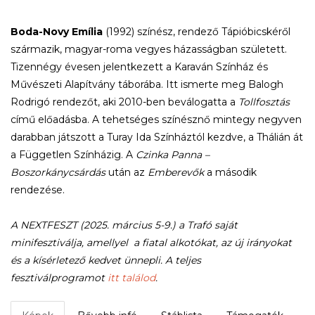
Boda-Novy Emília
(1992) színész, rendező Tápióbicskéről
származik, magyar-roma vegyes házasságban született.
Tizennégy évesen jelentkezett a Karaván Színház és
Művészeti Alapítvány táborába. Itt ismerte meg Balogh
Rodrigó rendezőt, aki 2010-ben beválogatta a
Tollfosztás
című előadásba. A tehetséges színésznő mintegy negyven
darabban játszott a Turay Ida Színháztól kezdve, a Thálián át
a Független Színházig. A
Czinka Panna –
Boszorkánycsárdás
után az
Emberevők
a második
rendezése.
A NEXTFESZT (2025. március 5-9.) a Trafó saját
minifesztiválja, amellyel a fiatal alkotókat, az új irányokat
és a kísérletező kedvet ünnepli. A teljes
fesztiválprogramot
itt találod
.