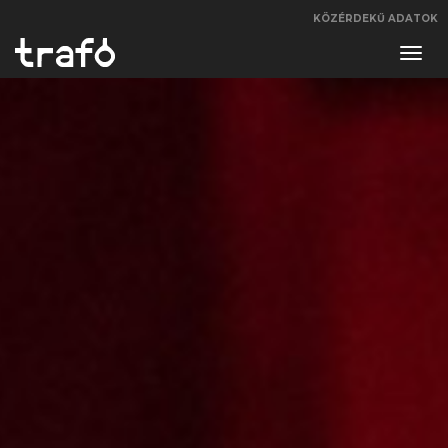
KÖZÉRDEKŰ ADATOK
Navi
váltá