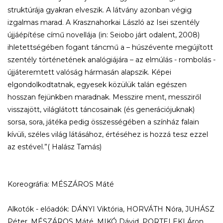
struktúrája gyakran elveszik. A látvány azonban végig
izgalmas marad. A Krasznahorkai László az Isei szentély
újjáépítése című novellája (in: Seiobo járt odalent, 2008)
ihletettségében fogant táncmű a – húszévente megújított
szentély történetének analógiájára – az elmúlás - rombolás -
újjáteremtett valóság hármasán alapszik. Képei
elgondolkodtatnak, egyesek közülük talán egészen
hosszan fejünkben maradnak. Messzire ment, messziről
visszajött, világlátott táncosainak (és generációjuknak)
sorsa, sora, játéka pedig összességében a színház falain
kívüli, széles világ látásához, értéséhez is hozzá tesz ezzel
az estével.”( Halász Tamás)
Koreográfia: MÉSZÁROS Máté
Alkotók - előadók: DÁNYI Viktória, HORVÁTH Nóra, JUHÁSZ
Péter, MÉSZÁROS Máté, MIKÓ Dávid, PORTELEKI Áron,