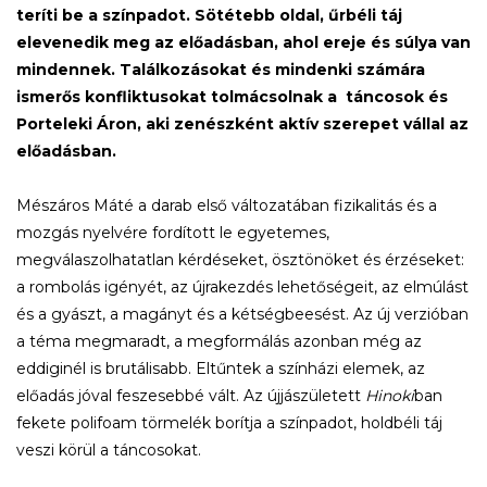
teríti be a színpadot. Sötétebb oldal, űrbéli táj
elevenedik meg az előadásban, ahol ereje és súlya van
mindennek. Találkozásokat és mindenki számára
ismerős konfliktusokat tolmácsolnak a táncosok és
Porteleki Áron, aki zenészként aktív szerepet vállal az
előadásban.
Mészáros Máté a darab első változatában fizikalitás és a
mozgás nyelvére fordított le egyetemes,
megválaszolhatatlan kérdéseket, ösztönöket és érzéseket:
a rombolás igényét, az újrakezdés lehetőségeit, az elmúlást
és a gyászt, a magányt és a kétségbeesést. Az új verzióban
a téma megmaradt, a megformálás azonban még az
eddiginél is brutálisabb. Eltűntek a színházi elemek, az
előadás jóval feszesebbé vált. Az újjászületett
Hinoki
ban
fekete polifoam törmelék borítja a színpadot, holdbéli táj
veszi körül a táncosokat.