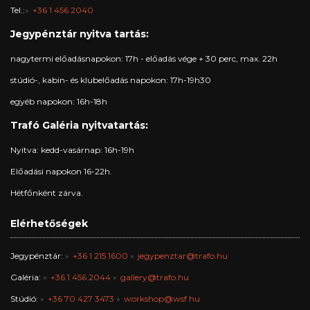
Tel.:
+36 1 456 2040
Jegypénztár nyitva tartás:
nagytermi előadásnapokon: 17h - előadás vége + 30 perc, max. 22h
stúdió-, kabin- és klubelőadás napokon: 17h-19h30
egyéb napokon: 16h-18h
Trafó Galéria nyitvatartás:
Nyitva: kedd-vasárnap: 16h-19h
Előadási napokon 16-22h.
Hétfőnként zárva.
Elérhetőségek
Jegypénztár:
+36 1 215 1600
jegypenztar@trafo.hu
Galéria:
+36 1 456 2044
gallery@trafo.hu
Stúdió:
+36 70 427 3473
workshop@wsf.hu