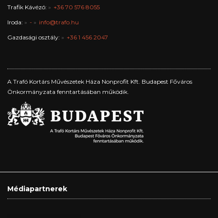
Trafik Kávézó:
+36 70 576 8055
Iroda:
-
info@trafo.hu
Gazdasági osztály:
+36 1 456 2047
A Trafó Kortárs Művészetek Háza Nonprofit Kft. Budapest Főváros
Önkormányzata fenntartásában működik.
Médiapartnerek