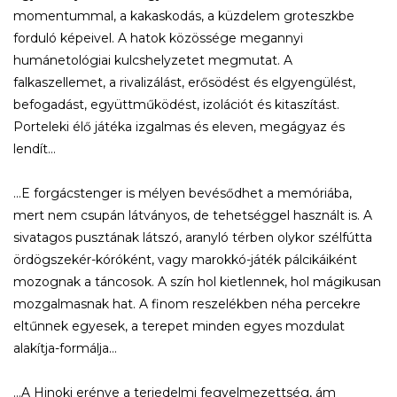
momentummal, a kakaskodás, a küzdelem groteszkbe
forduló képeivel. A hatok közössége megannyi
humánetológiai kulcshelyzetet megmutat. A
falkaszellemet, a rivalizálást, erősödést és elgyengülést,
befogadást, együttműködést, izolációt és kitaszítást.
Porteleki élő játéka izgalmas és eleven, megágyaz és
lendít…
…E forgácstenger is mélyen bevésődhet a memóriába,
mert nem csupán látványos, de tehetséggel használt is. A
sivatagos pusztának látszó, aranyló térben olykor szélfútta
ördögszekér-kóróként, vagy marokkó-játék pálcikáiként
mozognak a táncosok. A szín hol kietlennek, hol mágikusan
mozgalmasnak hat. A finom reszelékben néha percekre
eltűnnek egyesek, a terepet minden egyes mozdulat
alakítja-formálja…
…A Hinoki erénye a terjedelmi fegyelmezettség, ám