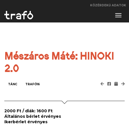
KÖZÉRDEKŰ ADATOK
Navi
váltá
Mészáros Máté: HINOKI
2.0
TÁNC
TRAFÓ16
2000 Ft / diák: 1600 Ft
Általános bérlet érvényes
Ikerbérlet érvényes