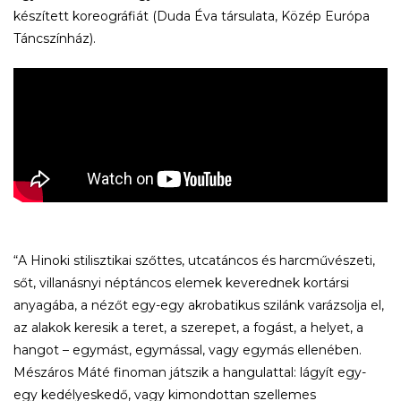
készített koreográfiát (Duda Éva társulata, Közép Európa
Táncszínház).
“A Hinoki stilisztikai szőttes, utcatáncos és harcművészeti,
sőt, villanásnyi néptáncos elemek keverednek kortársi
anyagába, a nézőt egy-egy akrobatikus szilánk varázsolja el,
az alakok keresik a teret, a szerepet, a fogást, a helyet, a
hangot – egymást, egymással, vagy egymás ellenében.
Mészáros Máté finoman játszik a hangulattal: lágyít egy-
egy kedélyeskedő, vagy kimondottan szellemes