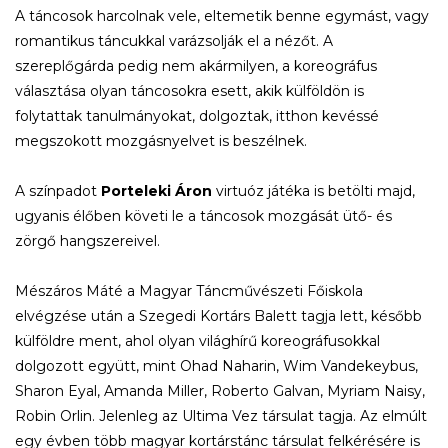
A táncosok harcolnak vele, eltemetik benne egymást, vagy
romantikus táncukkal varázsolják el a nézőt. A
szereplőgárda pedig nem akármilyen, a koreográfus
választása olyan táncosokra esett, akik külföldön is
folytattak tanulmányokat, dolgoztak, itthon kevéssé
megszokott mozgásnyelvet is beszélnek.
A színpadot
Porteleki Áron
virtuóz játéka is betölti majd,
ugyanis élőben követi le a táncosok mozgását ütő- és
zörgő hangszereivel.
Mészáros Máté a Magyar Táncművészeti Főiskola
elvégzése után a Szegedi Kortárs Balett tagja lett, később
külföldre ment, ahol olyan világhírű koreográfusokkal
dolgozott együtt, mint Ohad Naharin, Wim Vandekeybus,
Sharon Eyal, Amanda Miller, Roberto Galvan, Myriam Naisy,
Robin Orlin. Jelenleg az Ultima Vez társulat tagja. Az elmúlt
egy évben több magyar kortárstánc társulat felkérésére is