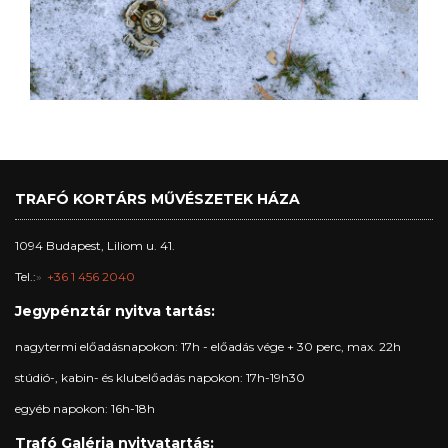
TRAFÓ KORTÁRS MŰVÉSZETEK HÁZA
1094 Budapest, Liliom u. 41.
Tel.:
+36 1 456 2040
Jegypénztár nyitva tartás:
nagytermi előadásnapokon: 17h - előadás vége + 30 perc, max. 22h
stúdió-, kabin- és klubelőadás napokon: 17h-19h30
egyéb napokon: 16h-18h
Trafó Galéria nyitvatartás: