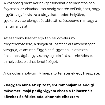
A közönség bármikor bekapcsolódhat a folyamatba nap
folyamán, az előadás után pedig szintén velünk jöhet, hogy
együtt vigyük vissza a tárgyakat eredeti helyükre,
gyakorolva az elengedés aktusát, szétseperve mintegy a
hangmandalát.
Az esemény kísérlet egy tér- és idővákuum
megteremtésére, a dolgok szubsztanciális azonosságát
vizsgálja, valamint a függő és független keletkezés
önazonosságát. Így viszonylag sokrétű szemlélődésre,
elmélyedésre adhat lehetőséget.
A kiindulási motívum Milarepa történetének egyik részlete:
- hagyjam abba az építést, sőt romboljam le eddigi
művemet, majd pedig vigyem vissza a felhasznált
köveket és földet oda, ahonnét elhoztam -