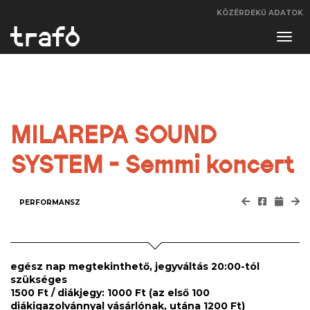
KÖZÉRDEKŰ ADATOK
Navi
váltá
MILAREPA SOUND
SYSTEM - Semmi koncert
PERFORMANSZ
egész nap megtekinthető, jegyváltás 20:00-tól
szükséges
1500 Ft / diákjegy: 1000 Ft (az első 100
diákigazolvánnyal vásárlónak, utána 1200 Ft)