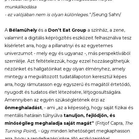
munkálkodása
- ez valójában nem is olyan különleges.”
/Seung Sahn/
A
Bélaműhely
és a
Don’t Eat Group
a színház, a zene,
valamint a digitális képrögzítés eszközeit felhasználva tesz
kísérletet arra, hogy a pillanatnyi és az egyetemes
univerzumot - mely egy és ugyanaz -, más perspektívából
szemlélje. Azt feltételezzük, hogy ezzel hozzásegíthetjük
nézőinket és hallgatóinkat egy olyan élményhez, amely
mintegy a megváltozott tudatállapoton keresztül képes
arra, hogy rámutasson egy egyszerű és magától értetődő,
nyugodt és tudatos élet létezésére, létjogosultságára.
Amennyiben az egyén szükségletének érzi az
önmeghaladást
, - ami „az a képesség, hogy saját fizikai és
mentális határain túlnyúlva
tanuljon, fejlődjön, és
minőségileg meghaladja saját magát”
(Fritjof Capra,
The
Turning Point
), - úgy minden lehetőséget megkaphasson
arra, hogy a rendelkezésünkre álló eszközeinkkel