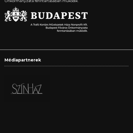
Önkormányzata fenntartásában működik.
Médiapartnerek