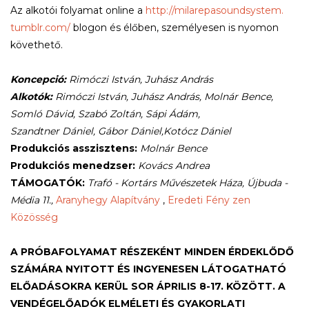
Az alkotói folyamat online a
http://milarepasoundsystem.
tumblr.com/
blogon és élőben, személyesen is nyomon
követhető.
Koncepció:
Rimóczi István, Juhász András
Alkotók:
Rimóczi István, Juhász András, Molnár Bence,
Somló Dávid, Szabó Zoltán, Sápi Ádám,
Szandtner Dániel, Gábor Dániel,Kotócz Dániel
Produkciós asszisztens:
Molnár Bence
Produkciós menedzser:
Kovács Andrea
TÁMOGATÓK:
Trafó - Kortárs Művészetek Háza, Újbuda -
Média 11.,
Aranyhegy Alapítvány
,
Eredeti Fény zen
Közösség
A PRÓBAFOLYAMAT RÉSZEKÉNT MINDEN ÉRDEKLŐDŐ
SZÁMÁRA NYITOTT ÉS INGYENESEN LÁTOGATHATÓ
ELŐADÁSOKRA KERÜL SOR ÁPRILIS 8-17. KÖZÖTT. A
VENDÉGELŐADÓK ELMÉLETI ÉS GYAKORLATI