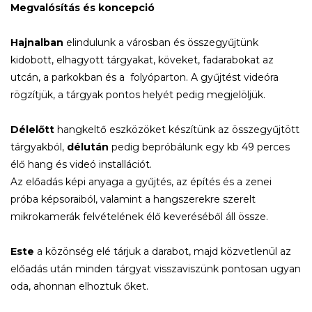
Megvalósítás és koncepció
Hajnalban
elindulunk a városban és összegyűjtünk
kidobott, elhagyott tárgyakat, köveket, fadarabokat az
utcán, a parkokban és a folyóparton. A gyűjtést videóra
rögzítjük, a tárgyak pontos helyét pedig megjelöljük.
Délelőtt
hangkeltő eszközöket készítünk az összegyűjtött
tárgyakból,
délután
pedig bepróbálunk egy kb 49 perces
élő hang és videó installációt.
Az előadás képi anyaga a gyűjtés, az építés és a zenei
próba képsoraiból, valamint a hangszerekre szerelt
mikrokamerák felvételének élő keveréséből áll össze.
Este
a közönség elé tárjuk a darabot, majd közvetlenül az
előadás után minden tárgyat visszaviszünk pontosan ugyan
oda, ahonnan elhoztuk őket.