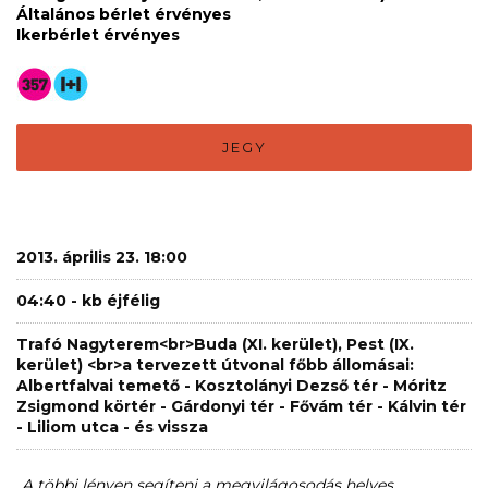
Általános bérlet érvényes
Ikerbérlet érvényes
JEGY
2013. április 23. 18:00
04:40 - kb éjfélig
Trafó Nagyterem<br>Buda (XI. kerület), Pest (IX.
kerület) <br>a tervezett útvonal főbb állomásai:
Albertfalvai temető - Kosztolányi Dezső tér - Móritz
Zsigmond körtér - Gárdonyi tér - Fővám tér - Kálvin tér
- Liliom utca - és vissza
„A többi lényen segíteni a megvilágosodás helyes