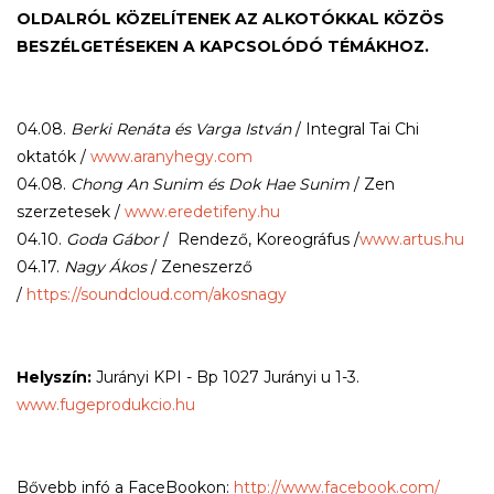
OLDALRÓL KÖZELÍTENEK AZ ALKOTÓKKAL KÖZÖS
BESZÉLGETÉSEKEN A KAPCSOLÓDÓ TÉMÁKHOZ.
04.08.
Berki Renáta és Varga István
/ Integral Tai Chi
oktatók /
www.aranyhegy.com
04.08.
Chong An Sunim és Dok Hae Sunim
/ Zen
szerzetesek /
www.eredetifeny.hu
04.10.
Goda Gábor
/ Rendező, Koreográfus /
www.artus.hu
04.17.
Nagy Ákos
/ Zeneszerző
/
https://soundcloud.com/akosn
agy
Helyszín:
Jurányi KPI - Bp 1027 Jurányi u 1-3.
www.fugeprodukcio.hu
Bővebb infó a FaceBookon:
http://www.facebook.com/