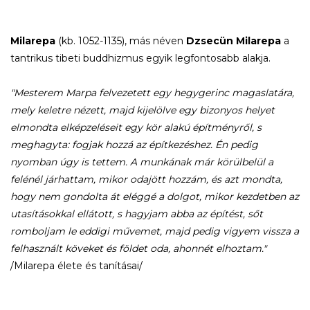
Milarepa
(kb. 1052-1135), más néven
Dzsecün Milarepa
a
tantrikus tibeti buddhizmus egyik legfontosabb alakja.
"Mesterem Marpa felvezetett egy hegygerinc magaslatára,
mely keletre nézett, majd kijelölve egy bizonyos helyet
elmondta elképzeléseit egy kör alakú építményről, s
meghagyta: fogjak hozzá az építkezéshez. Én pedig
nyomban úgy is tettem. A munkának már körülbelül a
felénél járhattam, mikor odajött hozzám, és azt mondta,
hogy nem gondolta át eléggé a dolgot, mikor kezdetben az
utasításokkal ellátott, s hagyjam abba az építést, sőt
romboljam le eddigi művemet, majd pedig vigyem vissza a
felhasznált köveket és földet oda, ahonnét elhoztam."
/Milarepa élete és tanításai/