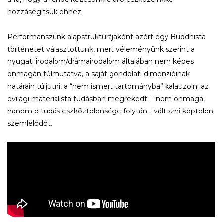
hozzásegítsük ehhez.
Performanszunk alapstruktúrájaként azért egy Buddhista
történetet választottunk, mert véleményünk szerint a
nyugati irodalom/drámairodalom általában nem képes
önmagán túlmutatva, a saját gondolati dimenzióinak
határain túljutni, a “nem ismert tartományba” kalauzolni az
evilági materialista tudásban megrekedt - nem önmaga,
hanem e tudás eszköztelensége folytán - változni képtelen
szemlélődőt.