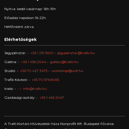
Nyitva: kedd-vasárnap: 16h-19h
Előadási napokon 16-22h.
Hétfőnként zárva.
Elérhetőségek
Jegypénztár:
+36 1 215 1600
jegypenztar@trafo.hu
Galéria:
+36 1 456 2044
gallery@trafo.hu
Stúdió:
+36 70 427 3473
workshop@wsf.hu
Trafik Kávézó:
+36 70 576 8055
Iroda:
-
info@trafo.hu
Gazdasági osztály:
+36 1 456 2047
A Trafó Kortárs Művészetek Háza Nonprofit Kft. Budapest Főváros