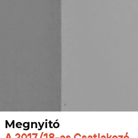
Megnyitó
A 2017/18-as Csatlakozó