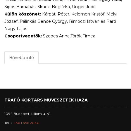
Sipos Barnabás, Skuczi Boglárka, Unger Judit
Külön köszönet:
Kárpáti Péter, Kelemen Kristóf, Mélyi
József, Pálinkás Bence György, Rimóczi István és Parti
Nagy Lajos
Csoportvezetők:
Szepes Anna,Török Tímea
Bővebb infó
TRAFÓ KORTÁRS MŰVÉSZETEK HÁZA
1094 Budapest, Liliom u. 41.
Tel.:
+36 1 456 2040