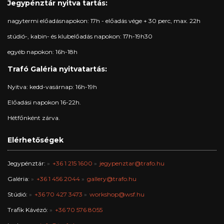
Jegypénztár nyitva tartás:
nagytermi előadásnapokon: 17h - előadás vége + 30 perc, max. 22h
stúdió-, kabin- és klubelőadás napokon: 17h-19h30
egyéb napokon: 16h-18h
Trafó Galéria nyitvatartás:
Nyitva: kedd-vasárnap: 16h-19h
Előadási napokon 16-22h.
Hétfőnként zárva.
Elérhetőségek
Jegypénztár:
+36 1 215 1600
jegypenztar@trafo.hu
Galéria:
+36 1 456 2044
gallery@trafo.hu
Stúdió:
+36 70 427 3473
workshop@wsf.hu
Trafik Kávézó:
+36 70 576 8055