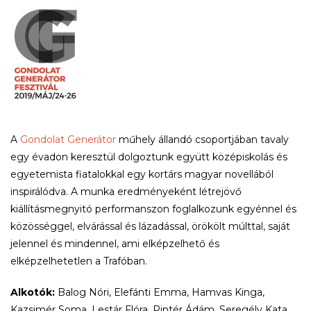
A
Gondolat Generátor
műhely állandó csoportjában tavaly
egy évadon keresztül dolgoztunk együtt középiskolás és
egyetemista fiatalokkal egy kortárs magyar novellából
inspirálódva. A munka eredményeként létrejövő
kiállításmegnyitó performanszon foglalkozunk egyénnel és
közösséggel, elvárással és lázadással, örökölt múlttal, saját
jelennel és mindennel, ami elképzelhető és
elképzelhetetlen a Trafóban.
Alkotók:
Balog Nóri, Elefánti Emma, Hamvas Kinga,
Kazsimér Soma, Lestár Flóra, Pintér Ádám, Seregély Kata,