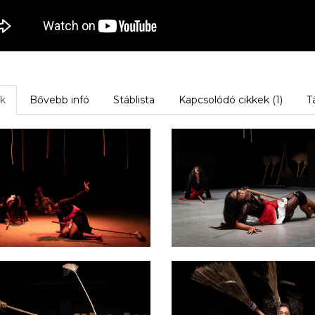
k
Bővebb infó
Stáblista
Kapcsolódó cikkek (1)
T