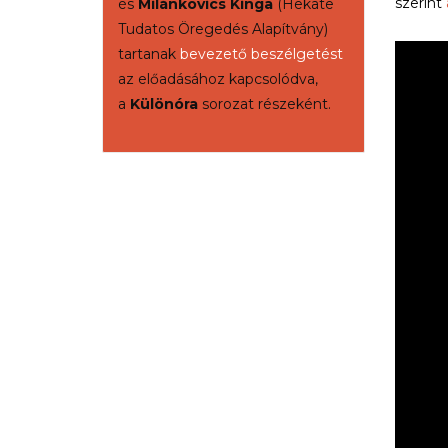
szerint
és
Milánkovics Kinga
(Hekate
Tudatos Öregedés Alapítvány)
tartanak
bevezető beszélgetést
az előadásához kapcsolódva,
a
Különóra
sorozat részeként.