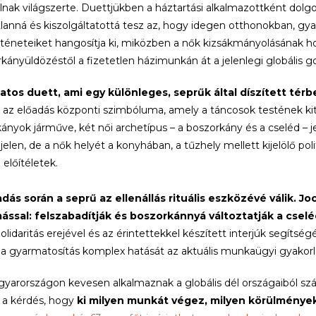
lnak világszerte. Duettjükben a háztartási alkalmazottként dolgo
tlanná és kiszolgáltatottá tesz az, hogy idegen otthonokban, gya
rténeteiket hangosítja ki, miközben a nők kizsákmányolásának ho
kányüldözéstől a fizetetlen házimunkán át a jelenlegi globális g
atos duett, ami egy különleges, seprűk által díszített térb
 az előadás központi szimbóluma, amely a táncosok testének kite
ányok járműve, két női archetípus – a boszorkány és a cseléd – 
jelen, de a nők helyét a konyhában, a tűzhely mellett kijelölő pol
 előítéletek.
adás során a seprű az ellenállás rituális eszközévé válik. 
ással: felszabadítják és boszorkánnyá változtatják a cselé
olidaritás erejével és az érintettekkel készített interjúk segítség
 a gyarmatosítás komplex hatását az aktuális munkaügyi gyakorl
yarországon kevesen alkalmaznak a globális dél országaiból sz
s a kérdés, hogy
ki milyen munkát végez, milyen körülmények