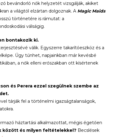
zó bevándorló nők helyzetét vizsgálják, akiket
kran a világtól elzártan dolgoznak. A
Magic Maids
sszú történetére is rámutat: a
ondoskodási válságig.
en bontakozik ki.
rjesztésévé válik. Egyszerre takarítóeszköz és a
jelképe. Úgy tűnhet, napjainkban már kevésbé
itikában, a nők elleni erőszakban ott kísértenek
Jocson és Perera ezzel szegülnek szembe az
det.
ével tárják fel a történelmi igazságtalanságok,
atokra.
ármazó háztartási alkalmazottat, mégis égetően
 között és milyen feltételekkel?
Becslések