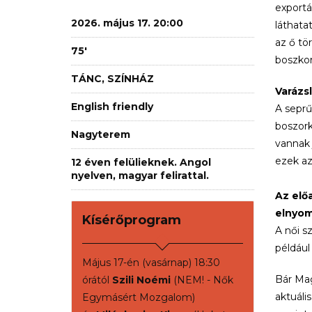
exportá
2026. május 17. 20:00
láthata
az ő tö
75'
boszkor
TÁNC, SZÍNHÁZ
Varázsl
English friendly
A seprű
boszork
Nagyterem
vannak 
ezek az
12 éven felülieknek. Angol
nyelven, magyar felirattal.
Az elő
elnyom
Kísérőprogram
A női sz
például
Május 17-én (vasárnap) 18:30
Bár Mag
órától
Szili Noémi
(NEM! - Nők
aktuáli
Egymásért Mozgalom)