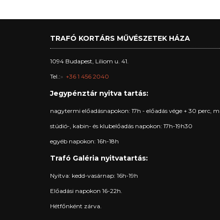
TRAFÓ KORTÁRS MŰVÉSZETEK HÁZA
1094 Budapest, Liliom u. 41.
Tel.:
+36 1 456 2040
Jegypénztár nyitva tartás:
nagytermi előadásnapokon: 17h - előadás vége + 30 perc, m
stúdió-, kabin- és klubelőadás napokon: 17h-19h30
egyéb napokon: 16h-18h
Trafó Galéria nyitvatartás:
Nyitva: kedd-vasárnap: 16h-19h
Előadási napokon 16-22h.
Hétfőnként zárva.