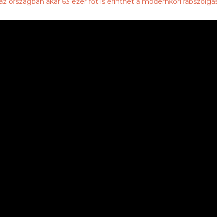
az országban akár 63 ezer főt is érinthet a modernkori rabszolga