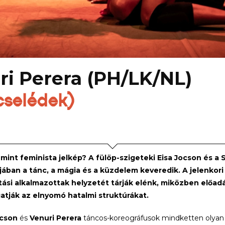
ri Perera (PH/LK/NL)
cselédek)
mint feminista jelkép? A fülöp-szigeteki Eisa Jocson és a S
ában a tánc, a mágia és a küzdelem keveredik. A jelenkori 
ási alkalmazottak helyzetét tárják elénk, miközben előadásu
gatják az elnyomó hatalmi struktúrákat.
ocson
és
Venuri Perera
táncos-koreográfusok mindketten olyan