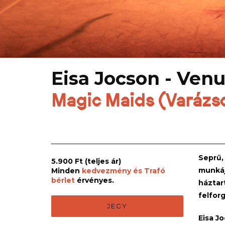
Eisa Jocson - Venu
Magic Maids (Varázs
Seprű, 
5.900 Ft
(teljes ár)
munkáj
Minden
kedvezmény és Trafó
bérlet
érvényes.
háztart
felfor
JEGY
Eisa J