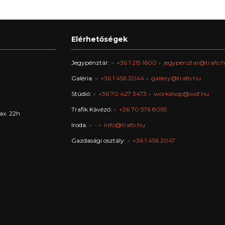
Elérhetőségek
Jegypénztár:
+36 1 215 1600
jegypenztar@trafo.
Galéria:
+36 1 456 2044
gallery@trafo.hu
Stúdió:
+36 70 427 3473
workshop@wsf.hu
Trafik Kávézó:
+36 70 576 8055
ax. 22h
Iroda:
-
info@trafo.hu
Gazdasági osztály:
+36 1 456 2047