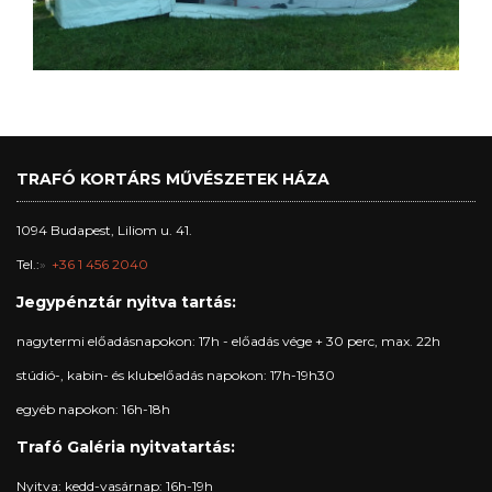
TRAFÓ KORTÁRS MŰVÉSZETEK HÁZA
1094 Budapest, Liliom u. 41.
Tel.:
+36 1 456 2040
Jegypénztár nyitva tartás:
nagytermi előadásnapokon: 17h - előadás vége + 30 perc, max. 22h
stúdió-, kabin- és klubelőadás napokon: 17h-19h30
egyéb napokon: 16h-18h
Trafó Galéria nyitvatartás:
Nyitva: kedd-vasárnap: 16h-19h