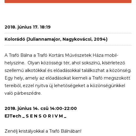
2018. június 17. 18:19
Kolorádó (Juliannamajor, Nagykovácsi, 2094)
A Trafó Bálna a Trafó Kortárs Művészetek Háza mobil-
helyszíne. Olyan közösségi tér, ahol sokszínű, kísérletező
szellemű alkotókkal és előadásokkal találkozhat a közönség.
Egy hely, amely az előadásokat kiemeli a Trafó megszokott
tereiből, ezzel nyitva új lehetőségeket a közönségünkkel
való párbeszédre.
2018. június 14. csü 14:00-22:00
EJTech _ S E N S O R I V M _
Zenélj kristályokkal a Trafó Bálnában!