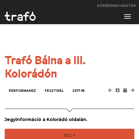
KÖZÉRDEKŰ ADATOK
Navi
váltá
Trafó Bálna a III.
Kolorádón
PERFORMANSZ
FESZTIVÁL
2017-18
Jegyinformáció a Kolorádó oldalán.
JEGY