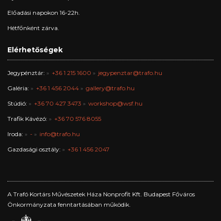
Előadási napokon 16-22h.
Hétfőnként zárva.
Elérhetőségek
Jegypénztár:
+36 1 215 1600
jegypenztar@trafo.hu
Galéria:
+36 1 456 2044
gallery@trafo.hu
Stúdió:
+36 70 427 3473
workshop@wsf.hu
Trafik Kávézó:
+36 70 576 8055
Iroda:
-
info@trafo.hu
Gazdasági osztály:
+36 1 456 2047
A Trafó Kortárs Művészetek Háza Nonprofit Kft. Budapest Főváros
Önkormányzata fenntartásában működik.