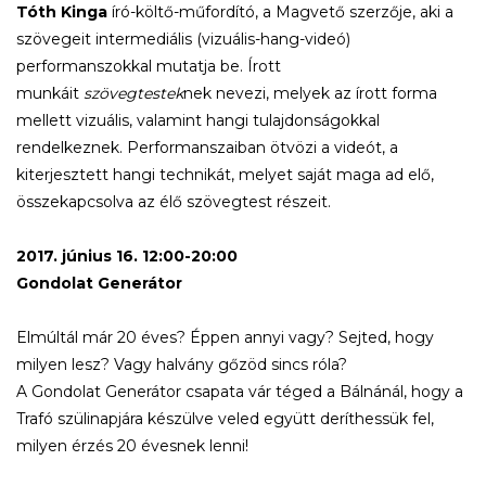
Tóth Kinga
író-költő-műfordító, a Magvető szerzője, aki a
szövegeit intermediális (vizuális-hang-videó)
performanszokkal mutatja be. Írott
munkáit
szövegtestek
nek nevezi, melyek az írott forma
mellett vizuális, valamint hangi tulajdonságokkal
rendelkeznek. Performanszaiban ötvözi a videót, a
kiterjesztett hangi technikát, melyet saját maga ad elő,
összekapcsolva az élő szövegtest részeit.
2017. június 16. 12:00-20:00
Gondolat Generátor
Elmúltál már 20 éves? Éppen annyi vagy? Sejted, hogy
milyen lesz? Vagy halvány gőzöd sincs róla?
A Gondolat Generátor csapata vár téged a Bálnánál, hogy a
Trafó szülinapjára készülve veled együtt deríthessük fel,
milyen érzés 20 évesnek lenni!