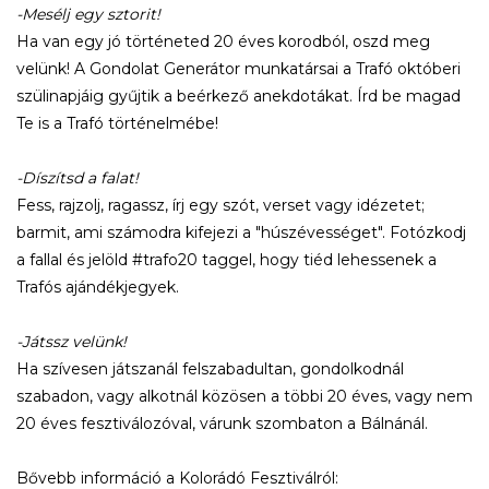
-Mesélj egy sztorit!
Ha van egy jó történeted 20 éves korodból, oszd meg
velünk! A Gondolat Generátor munkatársai a Trafó októberi
szülinapjáig gyűjtik a beérkező anekdotákat. Írd be magad
Te is a Trafó történelmébe!
-Díszítsd a falat!
Fess, rajzolj, ragassz, írj egy szót, verset vagy idézetet;
barmit, ami számodra kifejezi a "húszévességet". Fotózkodj
a fallal és jelöld #trafo20 taggel, hogy tiéd lehessenek a
Trafós ajándékjegyek.
-Játssz velünk!
Ha szívesen játszanál felszabadultan, gondolkodnál
szabadon, vagy alkotnál közösen a többi 20 éves, vagy nem
20 éves fesztiválozóval, várunk szombaton a Bálnánál.
Bővebb információ a Kolorádó Fesztiválról: