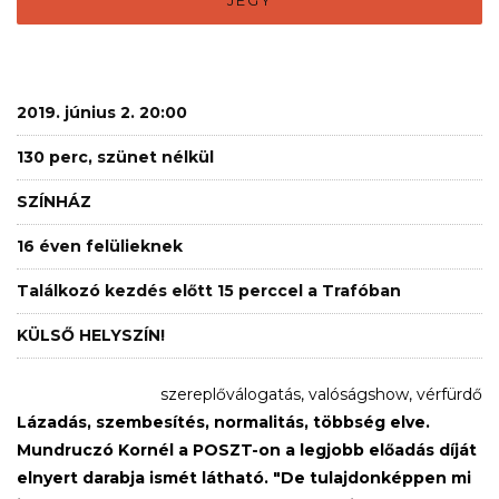
2019. június 2. 20:00
130 perc, szünet nélkül
SZÍNHÁZ
16 éven felülieknek
Találkozó kezdés előtt 15 perccel a Trafóban
KÜLSŐ HELYSZÍN!
szereplőválogatás, valóságshow, vérfürdő
Lázadás, szembesítés, normalitás, többség elve.
Mundruczó Kornél a POSZT-on a legjobb előadás díját
elnyert darabja ismét látható. "De tulajdonképpen mi