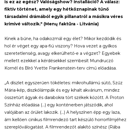
is ez az egész? Valóságshow? Installáció? A válasz:
fiktív történet, amely egy hétköznapinak tűnő
társadalmi drámából egyik pillanatról a másikra véres
krimivé változik." (Menų faktūra - Litvánia)
Kinek a bűne, ha odakozmál egy élet? Mikor kezdődik és
hol ér véget egy apa-fiú viszony? Hova vezet a gyilkos
szeretetlenség, avagy elkerülhető-e a végzet? Egyebek
mellett ezekkel a kérdésekkel szembesít Mundruczó
Kornél és Bíró Yvette Frankenstein-terv című előadása.
„A díszlet egyszerűen tökéletes: mikrohullámú sütő, Szűz
Mária-kép, diszkólámpák és egy kihalt akvárium, mindez
összetúrt ágyak és darabokra tört székek között. A Proton
Színház előadása (...) egy konténerben játszódik, ahol
valójában az őrület lakozik. (...) A helyszínen épp egy laza,
ám kellően cinikus filmrendező tart készülő horrorfilmjéhez
szereplőválogatást. A filmrendezőt alakító színész (Rába