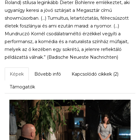
Roland) stílusa leginkább Dieter Bohlenre emlékeztet, aki
ugyanígy keresi a jövő sztárjait a Megasztár című
showműsorban. (...) Tumultus, letartóztatás, félrecsúszott
életek foszlányai és ami ezután marad: a nyomor. (…)
Mundruczó Kornél csodálatraméltó érzékkel vegyíti a
performansz, a komédia és a naturalista színház műfajait,
melyek az ő kezében egy sokrétű, a jelenre reflektáló
példázattá válnak.” (Badische Neueste Nachrichten)
Képek
Bővebb infó
Kapcsolódó cikkek (2)
Támogatók