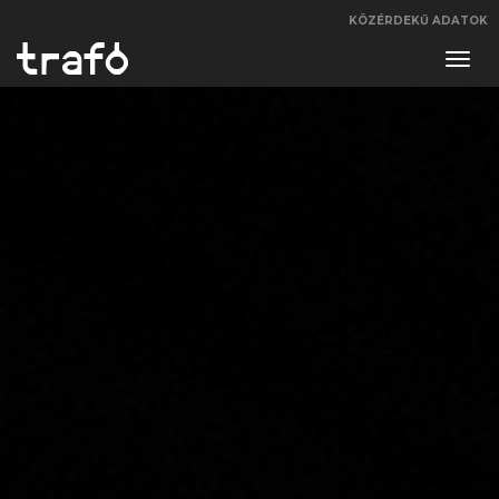
KÖZÉRDEKŰ ADATOK
Navi
váltá