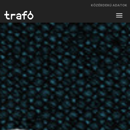
KÖZÉRDEKŰ ADATOK
Navi
váltá