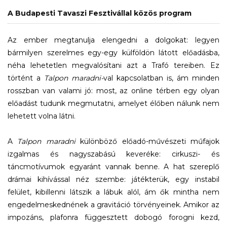
A Budapesti Tavaszi Fesztivállal közös program
Az ember megtanulja elengedni a dolgokat: legyen
bármilyen szerelmes egy-egy külföldön látott előadásba,
néha lehetetlen megvalósítani azt a Trafó tereiben. Ez
történt a
Talpon maradni-
val kapcsolatban is, ám minden
rosszban van valami jó: most, az online térben egy olyan
előadást tudunk megmutatni, amelyet élőben nálunk nem
lehetett volna látni.
A
Talpon maradni
különböző előadó-művészeti műfajok
izgalmas és nagyszabású keveréke: cirkuszi- és
táncmotívumok egyaránt vannak benne. A hat szereplő
drámai kihívással néz szembe: játékterük, egy instabil
felület, kibillenni látszik a lábuk alól, ám ők mintha nem
engedelmeskednének a gravitáció törvényeinek. Amikor az
impozáns, plafonra függesztett dobogó forogni kezd,