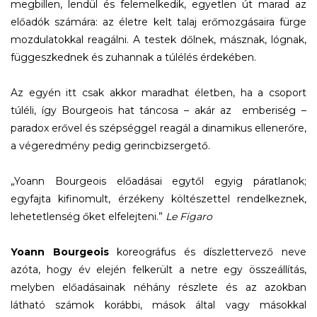
megbillen, lendül és felemelkedik, egyetlen út marad az
előadók számára: az életre kelt talaj erőmozgásaira fürge
mozdulatokkal reagálni. A testek dőlnek, másznak, lógnak,
függeszkednek és zuhannak a túlélés érdekében.
Az egyén itt csak akkor maradhat életben, ha a csoport
túléli, így Bourgeois hat táncosa – akár az emberiség –
paradox erővel és szépséggel reagál a dinamikus ellenerőre,
a végeredmény pedig gerincbizsergető.
„Yoann Bourgeois előadásai egytől egyig páratlanok;
egyfajta kifinomult, érzékeny költészettel rendelkeznek,
lehetetlenség őket elfelejteni.”
Le Figaro
Yoann Bourgeois
koreográfus és díszlettervező neve
azóta, hogy év elején felkerült a netre egy összeállítás,
melyben előadásainak néhány részlete és az azokban
látható számok korábbi, mások által vagy másokkal