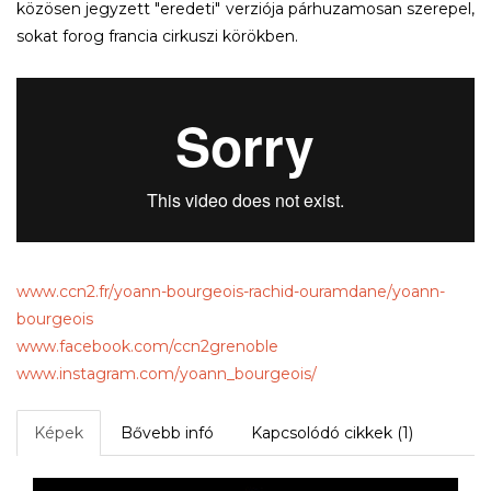
közösen jegyzett "eredeti" verziója párhuzamosan szerepel,
sokat forog francia cirkuszi körökben.
www.ccn2.fr/yoann-bourgeois-rachid-ouramdane/yoann-
bourgeois
www.facebook.com/ccn2grenoble
www.instagram.com/yoann_bourgeois/
Képek
Bővebb infó
Kapcsolódó cikkek (1)