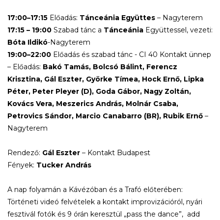
17:00–17:15
Előadás:
Tánceánia Együttes
– Nagyterem
17:15 – 19:00
Szabad tánc a
Tánceánia
Együttessel, vezeti:
Bóta
Ildikó
-Nagyterem
19:00–22:00
Előadás és szabad tánc - CI 40 Kontakt ünnep
– Előadás:
Bakó
Tamás,
Bolcsó
Bálint,
Ferencz
Krisztina,
Gál
Eszter,
Györke
Tímea,
Hock
Ernő,
Lipka
Péter,
Peter
Pleyer
(D),
Goda
Gábor,
Nagy
Zoltán,
Kovács
Vera,
Meszerics
András,
Molnár
Csaba,
Petrovics
Sándor, Marcio
Canabarro
(BR),
Rubik
Ernő
–
Nagyterem
Rendező:
Gál
Eszter
– Kontakt Budapest
Fények:
Tucker
András
A nap folyamán a Kávézóban és a Trafó előterében:
Történeti videó felvételek a kontakt improvizációról, nyári
fesztivál fotók és 9 órán keresztül „pass the dance”, add