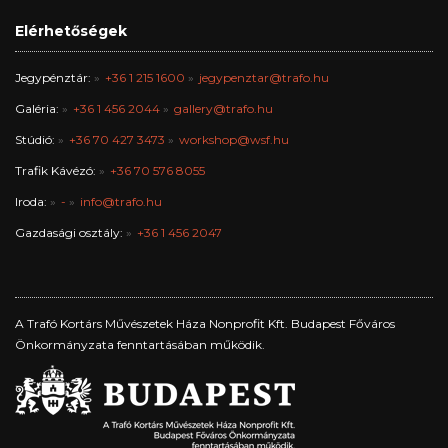
Elérhetőségek
Jegypénztár:
+36 1 215 1600
jegypenztar@trafo.hu
Galéria:
+36 1 456 2044
gallery@trafo.hu
Stúdió:
+36 70 427 3473
workshop@wsf.hu
Trafik Kávézó:
+36 70 576 8055
Iroda:
-
info@trafo.hu
Gazdasági osztály:
+36 1 456 2047
A Trafó Kortárs Művészetek Háza Nonprofit Kft. Budapest Főváros
Önkormányzata fenntartásában működik.