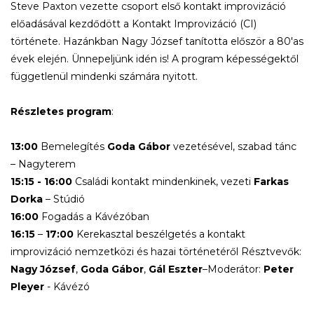
Steve Paxton vezette csoport első kontakt improvizáció
előadásával kezdődött a Kontakt Improvizáció (CI)
története. Hazánkban Nagy József tanította először a 80'as
évek elején. Ünnepeljünk idén is! A program képességektől
függetlenül mindenki számára nyitott.
Részletes program
:
13:00
Bemelegítés
Goda
Gábor
vezetésével, szabad tánc
– Nagyterem
15:15
- 16:00
Családi kontakt mindenkinek, vezeti
Farkas
Dorka
– Stúdió
16:00
Fogadás a Kávézóban
16:15
–
17:00
Kerekasztal beszélgetés a kontakt
improvizáció nemzetközi és hazai történetéről Résztvevők:
Nagy József
,
Goda Gábor
,
Gál Eszter
–Moderátor:
Peter
Pleyer
- Kávézó