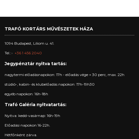
TRAFÓ KORTÁRS MŰVÉSZETEK HÁZA
1094 Budapest, Liliom u. 41.
Tel.:
+36 1 456 2040
Jegypénztár nyitva tartás:
nagytermi előadásnapokon: 17h - előadás vége + 30 perc, max. 22h
stúdió-, kabin- és klubelőadás napokon: 17h-19h30
egyéb napokon: 16h-18h
Trafó Galéria nyitvatartás:
Nyitva: kedd-vasárnap: 16h-19h
Előadási napokon 16-22h.
Hétfőnként zárva.