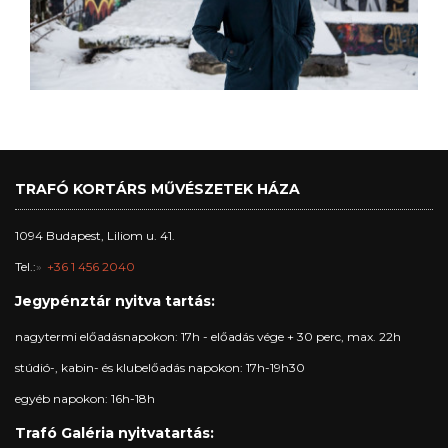
TRAFÓ KORTÁRS MŰVÉSZETEK HÁZA
1094 Budapest, Liliom u. 41.
Tel.:
+36 1 456 2040
Jegypénztár nyitva tartás:
nagytermi előadásnapokon: 17h - előadás vége + 30 perc, max. 22h
stúdió-, kabin- és klubelőadás napokon: 17h-19h30
egyéb napokon: 16h-18h
Trafó Galéria nyitvatartás: