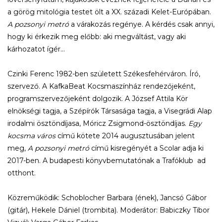
a görög mitológia testet ölt a XX. századi Kelet-Európában.
A pozsonyi metró
a várakozás regénye. A kérdés csak annyi,
hogy ki érkezik meg előbb: aki megváltást, vagy aki
kárhozatot ígér…
Czinki Ferenc 1982-ben született Székesfehérváron. Író,
szervező. A KafkaBeat Kocsmaszínház rendezőjeként,
programszervezőjeként dolgozik. A József Attila Kör
elnökségi tagja, a Szépírók Társasága tagja, a Visegrádi Alap
irodalmi ösztöndíjasa, Móricz Zsigmond-ösztöndíjas.
Egy
kocsma város
című kötete 2014 augusztusában jelent
meg,
A pozsonyi metró
című kisregényét a Scolar adja ki
2017-ben. A budapesti könyvbemutatónak a Trafóklub ad
otthont.
Közreműködik: Schoblocher Barbara (ének), Jancsó Gábor
(gitár), Hekele Dániel (trombita). Moderátor: Babiczky Tibor