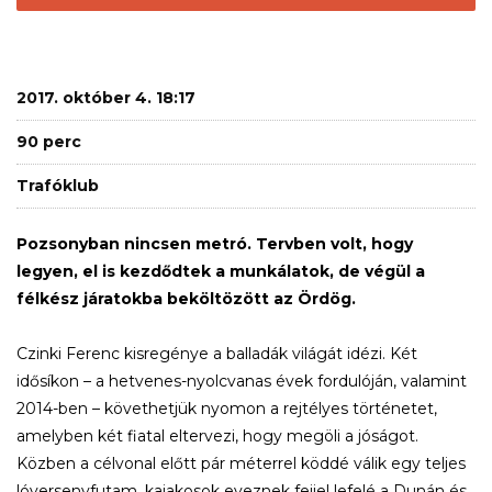
2017. október 4. 18:17
90 perc
Trafóklub
Pozsonyban nincsen metró. Tervben volt, hogy
legyen, el is kezdődtek a munkálatok, de végül a
félkész járatokba beköltözött az Ördög.
Czinki Ferenc kisregénye a balladák világát idézi. Két
idősíkon – a hetvenes-nyolcvanas évek fordulóján, valamint
2014-ben – követhetjük nyomon a rejtélyes történetet,
amelyben két fiatal eltervezi, hogy megöli a jóságot.
Közben a célvonal előtt pár méterrel köddé válik egy teljes
lóversenyfutam, kajakosok eveznek fejjel lefelé a Dunán és