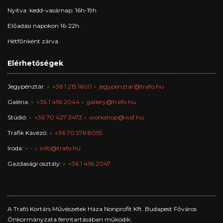
Nyitva: kedd-vasárnap: 16h-19h
Előadási napokon 16-22h.
Hétfőnként zárva.
Elérhetőségek
Jegypénztár:
+36 1 215 1600
jegypenztar@trafo.hu
Galéria:
+36 1 456 2044
gallery@trafo.hu
Stúdió:
+36 70 427 3473
workshop@wsf.hu
Trafik Kávézó:
+36 70 576 8055
Iroda:
-
info@trafo.hu
Gazdasági osztály:
+36 1 456 2047
A Trafó Kortárs Művészetek Háza Nonprofit Kft. Budapest Főváros
Önkormányzata fenntartásában működik.