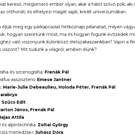
kat kereső, megismerő ember olyan, akár a hálót szövő pók, aki 
, az otthonát, és elhelyezi magát saját, kreált univerzumában.
éljük meg egy párkapcsolat hétköznapi pillanatait, milyen vágya
r, hogyan szeretünk most, ma és hogyan fogunk évtizedek múlva
ghez való viszonyunk különböző életszakaszainkban? Vajon a fér
s viszont? Mit tudunk a világról, amiben élünk?
áfia és szcenográfia:
Frenák Pál
áfus-asszisztens:
Emese Jantner
k:
Marie-Julie Debeaulieu, Holoda Péter, Frenák Pál
arabryo
:
Szűcs Edit
arton János, Frenák Pál
ajas Attila
 és alpintechnika:
Zoltai György
ciós menedzse
r
:
Juhász Dóra