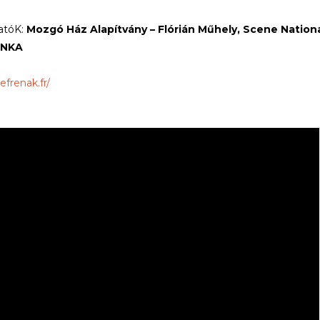
tóK:
Mozgó Ház Alapítvány – Flórián Műhely, Scene Nationa
, NKA
iefrenak.fr/