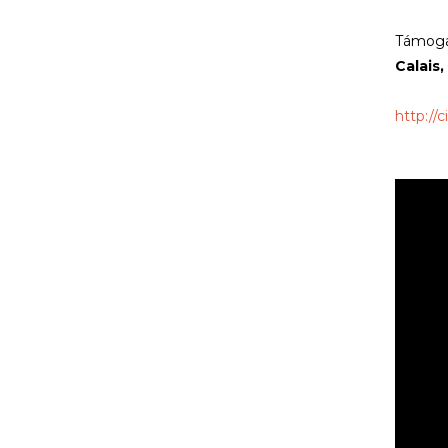
Támoga
Calais
http://c