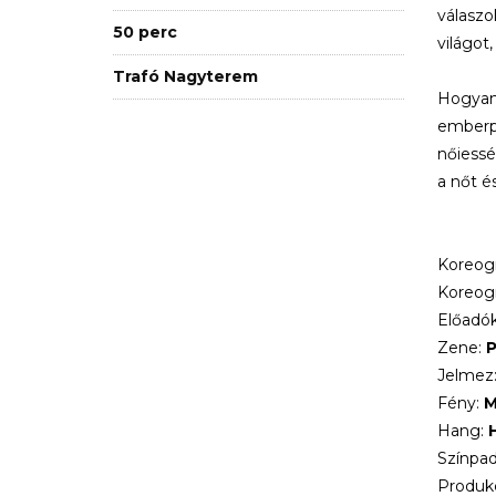
válaszo
50 perc
világot
Trafó Nagyterem
Hogyan 
emberpá
nőiessé
a nőt é
Koreogr
Koreogr
Előadó
Zene:
P
Jelmez
Fény:
M
Hang:
H
Színpad
Produk