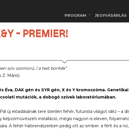
PROGRAM
JEGYVÁSÁRLÁS
 X&Y - PREMIER!
eri szív szomorú, / a test boríték”
Z. Márió)
s Éva, DAX gén és SYR gén, X és Y kromoszóma. Genetikai 
csolati mutációk, a dobogó szívek laboratóriumában.
Pál új előadásának tere sterilen fehér, futurista világot idéz – a 
y képzőművészeti installáció, mégis nagyon is eleven, folyamat
ra. A fehér hálórendszerben pedig ott az ember: a férfi és a nő,