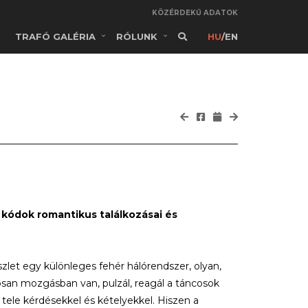
KÖZÉRDEKŰ ADATOK
TRAFÓ GALÉRIA
RÓLUNK
HU
/
EN
kódok romantikus találkozásai és
díszlet egy különleges fehér hálórendszer, olyan,
osan mozgásban van, pulzál, reagál a táncosok
 tele kérdésekkel és kételyekkel. Hiszen a