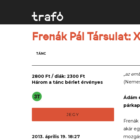
Frenák Pál Társulat:
TÁNC
„az emb
2800 Ft / diák: 2300 Ft
(Nemes 
Három a tánc bérlet érvényes
Ádám é
párkap
JEGY
Frenák 
akár eg
2013. április 19. 18:27
mozgásá