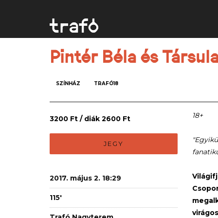
Pintér Béla és Társula
SZÍNHÁZ
TRAFÓ18
18+
3200 Ft / diák 2600 Ft
"Egyikü
JEGY
fanatik
Világi
2017. május 2. 18:29
Csopor
115'
megalk
virágo
Trafó Nagyterem