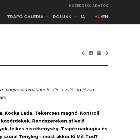
KÖZÉRDEKŰ ADATOK
TRAFÓ GALÉRIA
RÓLUNK
HU
/
EN
m vagyunk hibátlanok... De a valóság józan
árs
ffa. Kocka Lada. Tekercses magnó. Kontroll
s közérdekek. Rendszereken átívelő
yok, lelkes hiszékenység. Trapéznadrágba és
 szóra! Tényleg – most akkor Ki Mit Tud?