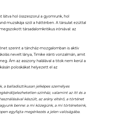
át látva hol összeszorul a gyomrunk, hol
 muzsikája szól a háttérben. A társulat ezúttal
k megszokott társadalomkritikus iróniával: az
énet szerint a táncház-mozgalomban is aktív
skolás nevelt lánya, Timike iránti vonzalmán, amit
meg. Ám az asszony halálával a titok nem kerül a
akásán poloskákat helyezett el az
, a balladisztikusan jelképes személyes
gkérdőjelezhetetlen színház, valamint az itt és a
sználásával készült, az arány eltérő, a történet
agyunk benne: a mi közegünk, a mi történeteink,
ppen egyfajta megérkezés a jelen valóságába.