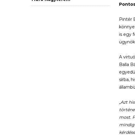
Pontos
Pintér 
könnyez
is egy 
ügynök
A virtu
Balla B
egyedül
sírba, 
állambi
„Azt hi
történe
most. P
mindig 
kérdése