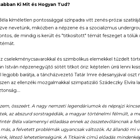
abban Ki Mit és Hogyan Tud?
Béla kíméletlen pontossággal színpadra vitt zenés-prózai szatíráj
ve nevetünk, miközben a népzene és a szocializmus underground
fontos, de mindig is került és "titkosított" témát feszeget a tőlü
témát.
óz cselekménycsavarokkal és szimbolikus elemekkel tűzdelt tört
án István népzenegyűjtő sötét titkot őriz: képtelen úrrá lenni kisi
 legjobb barátja, a táncházvezető Tatár Imre édesanyjával oszt 
hiszen az ellenzéki mozgalmakkal szimpatizáló Szádeczky Elvíra l
ztonság….
szem, összeért. A nagy nemzeti legendáriumok és néprajzi kincsek
tek, az abszurd sorstragédiák, a magyar történelmi félmúlt, a me
intér Béla valamennyi előadása ennek az összetevőláncnak a felha
más, a felvetett problémák ugyancsak változók. Az állandó mi v
ink, létező lehetetlenségünk. A Titkaink című előadás mindenké