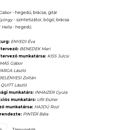
Gábor
- hegedű, brácsa, gitár
yörgy
- szintetizátor, bőgő, brácsa
 Hella
- hegedű
urg:
ENYEDI Éva
tervező:
BENEDEK Mari
tervező munkatársa:
KISS Julcsi
MÁS Gábor
ARGA László
BELÉNYESI Zoltán
QUITT László
ági munkatárs:
INHAIZER Gyula
ciós munkatárs:
URI Eszter
ő munkatársa:
HAJDÚ Rozi
 rendezte:
PINTÉR Béla
k
Támogatók