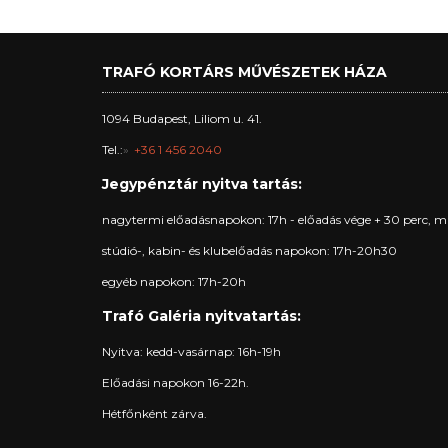
TRAFÓ KORTÁRS MŰVÉSZETEK HÁZA
1094 Budapest, Liliom u. 41.
Tel.:
+36 1 456 2040
Jegypénztár nyitva tartás:
nagytermi előadásnapokon: 17h - előadás vége + 30 perc, m
stúdió-, kabin- és klubelőadás napokon: 17h-20h30
egyéb napokon: 17h-20h
Trafó Galéria nyitvatartás:
Nyitva: kedd-vasárnap: 16h-19h
Előadási napokon 16-22h.
Hétfőnként zárva.