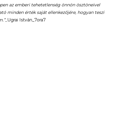
pen az emberi tehetetlenség önnön ösztöneivel
 minden érték saját ellenkezőjére, hogyan teszi
m.”_
Ugrai István_7ora7