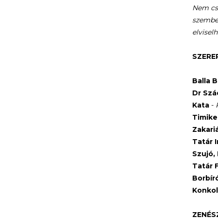
Nem csa
szemben
elvisel
SZERE
Balla 
Dr Szá
Kata
-
Timik
Zakari
Tatár 
Szujó,
Tatár 
Borbír
Konko
ZENÉS