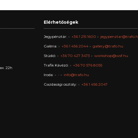
Elérhetőségek
Jegypénztár:
+36 1 215 1600
jegypenztar@trafo.
Galéria:
+36 1 456 2044
gallery@trafo.hu
Stúdió:
+36 70 427 3473
workshop@wsf.hu
Trafik Kávézó:
+36 70 576 8055
ax. 22h
Iroda:
-
info@trafo.hu
Gazdasági osztály:
+36 1 456 2047