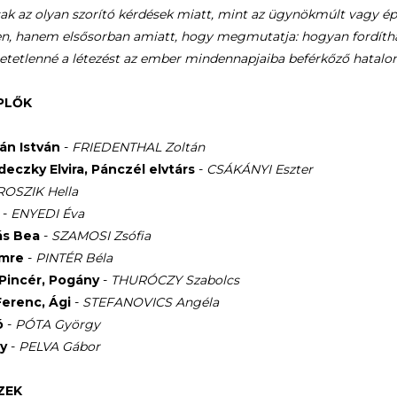
k az olyan szorító kérdések miatt, mint az ügynökmúlt vagy ép
, hanem elsősorban amiatt, hogy megmutatja: hogyan fordítható
hetetlenné a létezést az ember mindennapjaiba beférkőző hatalo
PLŐK
Bán István
-
FRIEDENTHAL Zoltán
deczky Elvira, Pánczél elvtárs
-
CSÁKÁNYI Eszter
ROSZIK Hella
e
-
ENYEDI Éva
ás Bea
-
SZAMOSI Zsófia
Imre
-
PINTÉR Béla
 Pincér, Pogány
-
THURÓCZY Szabolcs
Ferenc, Ági
-
STEFANOVICS Angéla
ó
-
PÓTA György
ly
-
PELVA Gábor
ZEK