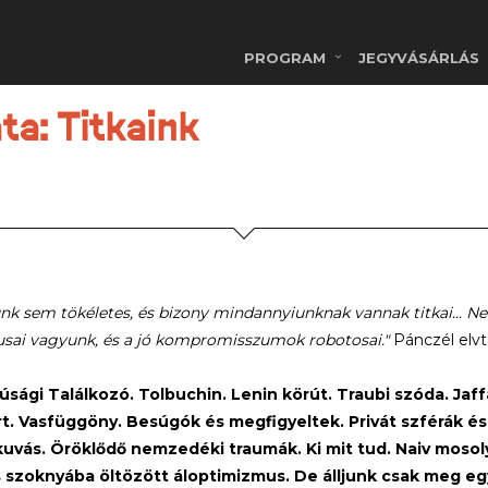
PROGRAM
JEGYVÁSÁRLÁS
ta: Titkaink
nk sem tökéletes, és bizony mindannyiunknak vannak titkai... Ne
usai vagyunk, és a jó kompromisszumok robotosai."
Pánczél elvt
fjúsági Találkozó. Tolbuchin. Lenin körút. Traubi szóda. Ja
t. Vasfüggöny. Besúgók és megfigyeltek. Privát szférák é
uvás. Öröklődő nemzedéki traumák. Ki mit tud. Naiv mosol
s szoknyába öltözött áloptimizmus. De álljunk csak meg egy