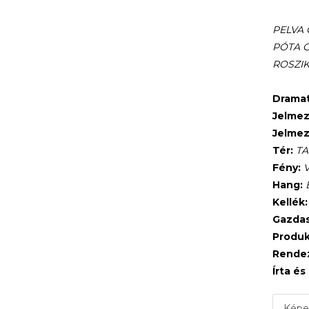
PELVA 
PÓTA G
ROSZIK
Dramat
Jelmez
Jelmez
Tér:
TA
Fény:
V
Hang:
Kellék:
Gazdas
Produk
Rendez
Írta és
Képe