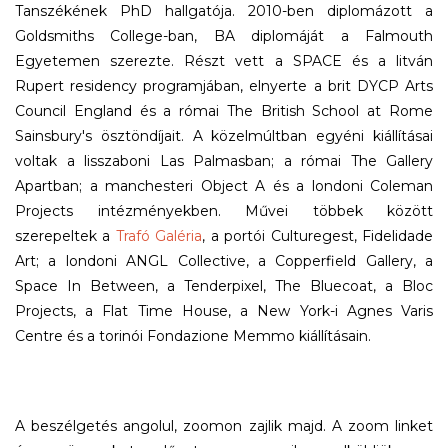
Tanszékének PhD hallgatója. 2010-ben diplomázott a
Goldsmiths College-ban, BA diplomáját a Falmouth
Egyetemen szerezte. Részt vett a SPACE és a litván
Rupert residency programjában, elnyerte a brit DYCP Arts
Council England és a római The British School at Rome
Sainsbury's ösztöndíjait. A közelmúltban egyéni kiállításai
voltak a lisszaboni Las Palmasban; a római The Gallery
Apartban; a manchesteri Object A és a londoni Coleman
Projects intézményekben. Művei többek között
szerepeltek a
Trafó Galéria
, a portói Culturegest, Fidelidade
Art; a londoni ANGL Collective, a Copperfield Gallery, a
Space In Between, a Tenderpixel, The Bluecoat, a Bloc
Projects, a Flat Time House, a New York-i Agnes Varis
Centre és a torinói Fondazione Memmo kiállításain.
A beszélgetés angolul, zoomon zajlik majd. A zoom linket