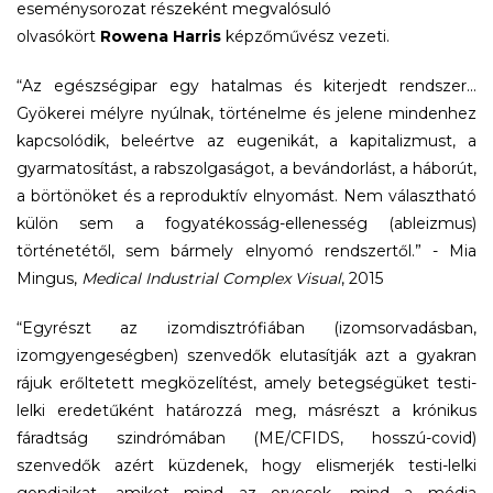
eseménysorozat részeként megvalósuló
olvasókört
Rowena Harris
képzőművész vezeti.
“Az egészségipar egy hatalmas és kiterjedt rendszer...
Gyökerei mélyre nyúlnak, történelme és jelene mindenhez
kapcsolódik, beleértve az eugenikát, a kapitalizmust, a
gyarmatosítást, a rabszolgaságot, a bevándorlást, a háborút,
a börtönöket és a reproduktív elnyomást. Nem választható
külön sem a fogyatékosság-ellenesség (ableizmus)
történetétől, sem bármely elnyomó rendszertől.” - Mia
Mingus,
Medical Industrial Complex Visual
, 2015
“Egyrészt az izomdisztrófiában (izomsorvadásban,
izomgyengeségben) szenvedők elutasítják azt a gyakran
rájuk erőltetett megközelítést, amely betegségüket testi-
lelki eredetűként határozzá meg, másrészt a krónikus
fáradtság szindrómában (ME/CFIDS, hosszú-covid)
szenvedők azért küzdenek, hogy elismerjék testi-lelki
gondjaikat, amiket mind az orvosok, mind a média