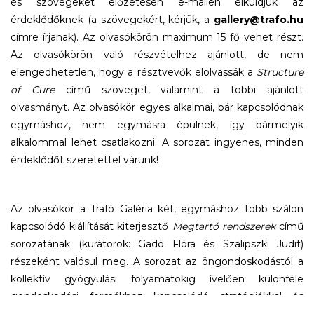
és szövegeket előzetesen e-mailen elküldjük az
érdeklődőknek (a szövegekért, kérjük, a
gallery@trafo.hu
címre írjanak). Az olvasókörön maximum 15 fő vehet részt.
Az olvasókörön való részvételhez ajánlott, de nem
elengedhetetlen, hogy a résztvevők elolvassák a
Structure
of Cure
című szöveget, valamint a többi ajánlott
olvasmányt. Az olvasókör egyes alkalmai, bár kapcsolódnak
egymáshoz, nem egymásra épülnek, így bármelyik
alkalommal lehet csatlakozni. A sorozat ingyenes, minden
érdeklődőt szeretettel várunk!
Az olvasókör a Trafó Galéria két, egymáshoz több szálon
kapcsolódó kiállítását kiterjesztő
Megtartó rendszerek
című
sorozatának (kurátorok: Gadó Flóra és Szalipszki Judit)
részeként valósul meg. A sorozat az öngondoskodástól a
kollektív gyógyulási folyamatokig ívelően különféle
gondoskodási formákhoz kapcsolódó stratégiákkal és
megküzdési mechanizmusokkal foglalkozik. A