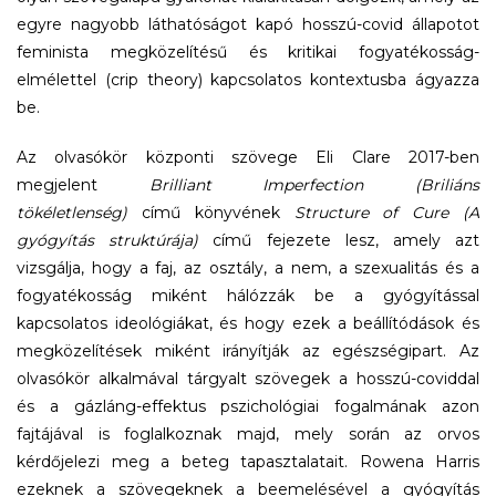
egyre nagyobb láthatóságot kapó hosszú-covid állapotot
feminista megközelítésű és kritikai fogyatékosság-
elmélettel (crip theory) kapcsolatos kontextusba ágyazza
be.
Az olvasókör központi szövege Eli Clare 2017-ben
megjelent
Brilliant Imperfection (Briliáns
tökéletlenség)
című könyvének
Structure of Cure (A
gyógyítás struktúrája)
című fejezete lesz, amely azt
vizsgálja, hogy a faj, az osztály, a nem, a szexualitás és a
fogyatékosság miként hálózzák be a gyógyítással
kapcsolatos ideológiákat, és hogy ezek a beállítódások és
megközelítések miként irányítják az egészségipart. Az
olvasókör alkalmával tárgyalt szövegek a hosszú-coviddal
és a gázláng-effektus pszichológiai fogalmának azon
fajtájával is foglalkoznak majd, mely során az orvos
kérdőjelezi meg a beteg tapasztalatait. Rowena Harris
ezeknek a szövegeknek a beemelésével a gyógyítás