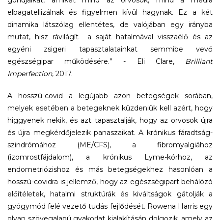
elbagatellizálnak és figyelmen kívül hagynak. Ez a két
dinamika látszólag ellentétes, de valójában egy irányba
mutat, hisz rávilágít a saját hatalmával visszaélő és az
egyéni zsigeri tapasztalatainkat semmibe vevő
egészségipar működésére.” - Eli Clare,
Brilliant
Imperfection
, 2017.
A hosszú-covid a legújabb azon betegségek sorában,
melyek esetében a betegeknek küzdeniük kell azért, hogy
higgyenek nekik, és azt tapasztalják, hogy az orvosok újra
és újra megkérdőjelezik panaszaikat. A krónikus fáradtság-
szindrómához (ME/CFS), a fibromyalgiához
(izomrostfájdalom), a krónikus Lyme-kórhoz, az
endometriózishoz és más betegségekhez hasonlóan a
hosszú-covidra is jellemző, hogy az egészségipart behálózó
előítéletek, hatalmi struktúrák és kiváltságok gátolják a
gyógymód felé vezető tudás fejlődését. Rowena Harris egy
olyan szövegalapú gyakorlat kialakításán dolgozik, amely az