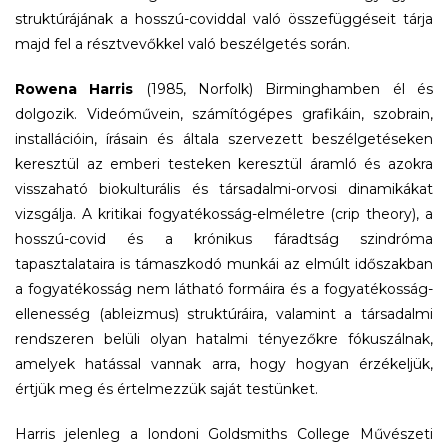
struktúrájának a hosszú-coviddal való összefüggéseit tárja
majd fel a résztvevőkkel való beszélgetés során.
Rowena Harris
(1985, Norfolk) Birminghamben él és
dolgozik. Videóművein, számítógépes grafikáin, szobrain,
installációin, írásain és általa szervezett beszélgetéseken
keresztül az emberi testeken keresztül áramló és azokra
visszaható biokulturális és társadalmi-orvosi dinamikákat
vizsgálja. A kritikai fogyatékosság-elméletre (crip theory), a
hosszú-covid és a krónikus fáradtság szindróma
tapasztalataira is támaszkodó munkái az elmúlt időszakban
a fogyatékosság nem látható formáira és a fogyatékosság-
ellenesség (ableizmus) struktúráira, valamint a társadalmi
rendszeren belüli olyan hatalmi tényezőkre fókuszálnak,
amelyek hatással vannak arra, hogy hogyan érzékeljük,
értjük meg és értelmezzük saját testünket.
Harris jelenleg a londoni Goldsmiths College Művészeti