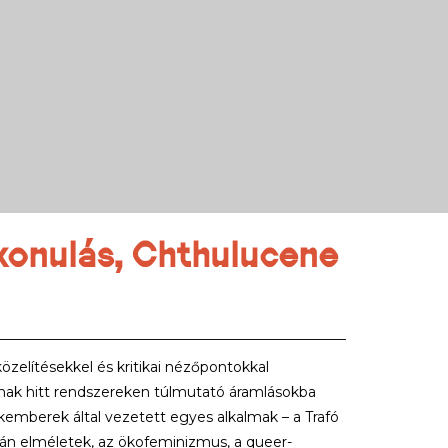
konulás, Chthulucene
közelítésekkel és kritikai nézőpontokkal
tnak hitt rendszereken túlmutató áramlásokba
kemberek által vezetett egyes alkalmak – a Trafó
umán elméletek, az ökofeminizmus, a queer-