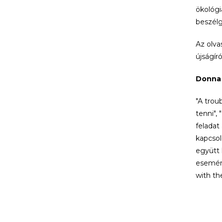
ökológi
beszélg
Az olva
újságír
Donna 
"A trou
tenni",
feladat 
kapcsol
együtt 
esemény
with th
Donna J
filozóf