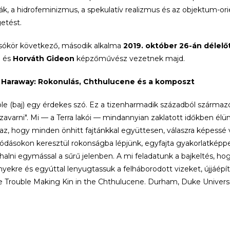
ák, a hidrofeminizmus, a spekulatív realizmus és az objektum-
etést.
sókör következő, második alkalma
2019. október 26-án délelőt
ó és
Horváth Gideon
képzőművész vezetnek majd.
Haraway: Rokonulás, Chthulucene és a komposzt
ble (baj) egy érdekes szó. Ez a tizenharmadik századból származó f
 "zavarni". Mi — a Terra lakói — mindannyian zaklatott időkben élü
az, hogy minden önhitt fajtánkkal együttesen, válaszra képessé válj
ódásokon keresztül rokonságba lépjünk, egyfajta gyakorlatképp
halni egymással a sűrű jelenben. A mi feladatunk a bajkeltés, ho
ekre és egyúttal lenyugtassuk a felháborodott vizeket, újjáépí
e Trouble Making Kin in the Chthulucene. Durham, Duke Universi
. Haraway 1944-ben született Denverben, főiskolai tanulmányai 
iát, angolt tanult, majd Párizsban evolúciós filozófiát és teológiá