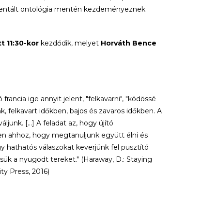
orientált ontológia mentén kezdeményeznek
t 11:30-kor
kezdődik, melyet
Horváth Bence
rancia ige annyit jelent, "felkavarni", "ködössé
nk, felkavart időkben, bajos és zavaros időkben. A
unk. [...] A feladat az, hogy újító
en ahhoz, hogy megtanuljunk együtt élni és
gy hathatós válaszokat keverjünk fel pusztító
tsük a nyugodt tereket."
(Haraway, D.: Staying
ty Press, 2016)
során az Egyesült Államokban zoológiát,
t, végül a Phd-jét biológiából szerezte meg a Yale-