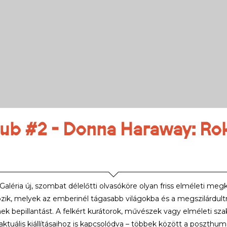
ub #2 - Donna Haraway: Ro
 Galéria új, szombat délelőtti olvasóköre olyan friss elméleti meg
ozik, melyek az emberinél tágasabb világokba és a megszilárdul
k bepillantást. A felkért kurátorok, művészek vagy elméleti sza
 aktuális kiállításaihoz is kapcsolódva – többek között a poszth