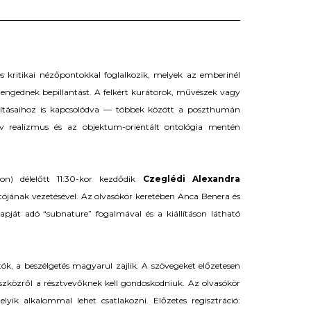
és kritikai nézőpontokkal foglalkozik, melyek az emberinél
engednek bepillantást. A felkért kurátorok, művészek vagy
állításaihoz is kapcsolódva — többek között a poszthumán
ív realizmus és az objektum-orientált ontológia mentén
n) délelőtt 11:30-kor kezdődik
Czeglédi Alexandra
ójának vezetésével. Az olvasókör keretében Anca Benera és
lapját adó “subnature” fogalmával és a kiállításon látható
, a beszélgetés magyarul zajlik. A szövegeket előzetesen
szközről a résztvevőknek kell gondoskodniuk. Az olvasókör
k alkalommal lehet csatlakozni. Előzetes regisztráció: