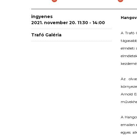
ingyenes
Hangov
2021. november 20. 11:30 - 14:00
A Trafó 
Trafó Galéria
tágasabb
elméleti
elmélete
kezdemén
Az olva
környeze
Arnold 
művekhez
A Hangov
emailen 
egyes al