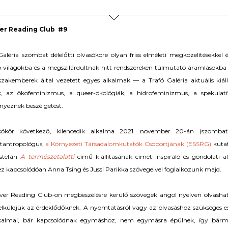
er Reading Club #9
Galéria szombat délelőtti olvasóköre olyan friss elméleti megközelítésekkel 
 világokba és a megszilárdultnak hitt rendszereken túlmutató áramlásokba 
 szakemberek által vezetett egyes alkalmak — a Trafó Galéria aktuális ki
k, az ökofeminizmus, a queer-ökológiák, a hidrofeminizmus, a spekulat
yeznek beszélgetést.
sókör következő, kilencedik alkalma 2021. november 20-án (szombato
tantropológus,
a Környezeti Társadalomkutatók Csoportjának (ESSRG)
kutat
Estefán
A természetalatti
című kiállításának címét inspiráló és gondolati a
 kapcsolódóan Anna Tsing és Jussi Parikka szövegeivel foglalkozunk majd.
er Reading Club-on megbeszélésre kerülő szövegek angol nyelven olvashatók
elküldjük az érdeklődőknek. A nyomtatásról vagy az olvasáshoz szükséges e
kalmai, bár kapcsolódnak egymáshoz, nem egymásra épülnek, így bármelyi