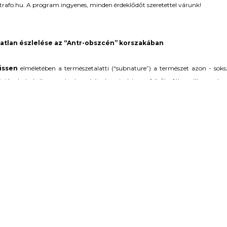
trafo.hu. A program ingyenes, minden érdeklődőt szeretettel várunk!
tatlan észlelése az “Antr-obszcén” korszakában
issen
elméletében a természetalatti (“subnature”) a természet azon - soksz
t jónak és kellemesnek elgondolt elemeivel (nap, felhők, fák, szél) szembe
gáz), félelmetesnek (gáz vagy törmelék) vagy kontrollálhatatlannak (gyom
ek gyakran az emberi beavatkozás folyamatairól árulkodnak, melyekkel együtt 
természetalattit a kapitalizmus táplálja, további romokat hagyva maga mögö
sing
antropológus a macutake gombákat követve nemcsak a túlélés körülmén
at a nyugati kapitalista világ perifériáján: szimbiotikus viszonyrendszerek
ított életterekhez, az ipari sivárságba csalogat minket. A posztindusztriáli
 enyhíti az apokaliptikus reményvesztettséget. Tsing a kapitalizmus és az “o
gy érzékeny figyelemmel követi a gombákat, a marginális, sokszor szellemsze
ével (
art of noticing
) a közös túlélés irányába vezet minket.