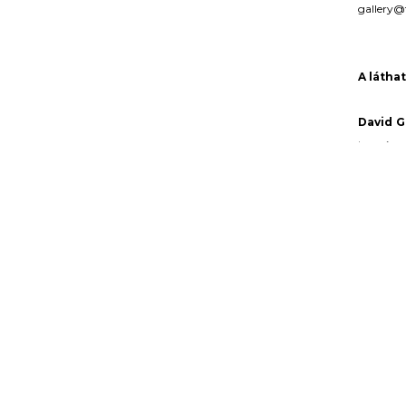
gallery@
A látha
David G
természe
kipufogó
jelenség
őket. A 
Anna T
utat mut
megcsonk
jelenléte
azzal, ho
észrevétel