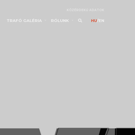
KÖZÉRDEKŰ ADATOK
TRAFÓ GALÉRIA
RÓLUNK
HU
/
EN