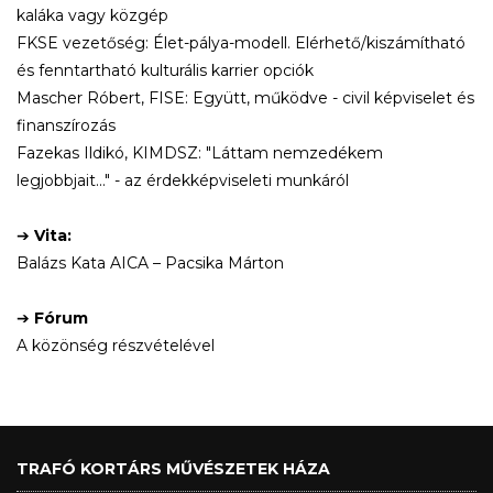
kaláka vagy közgép
FKSE vezetőség: Élet-pálya-modell. Elérhető/kiszámítható
és fenntartható kulturális karrier opciók
Mascher Róbert, FISE: Együtt, működve - civil képviselet és
finanszírozás
Fazekas Ildikó, KIMDSZ: "Láttam nemzedékem
legjobbjait..." - az érdekképviseleti munkáról
➔
Vita:
Balázs Kata AICA – Pacsika Márton
➔
Fórum
A közönség részvételével
TRAFÓ KORTÁRS MŰVÉSZETEK HÁZA