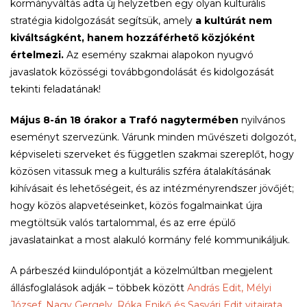
kormányváltás adta új helyzetben egy olyan kulturális
stratégia kidolgozását segítsük, amely
a kultúrát nem
kiváltságként, hanem hozzáférhető közjóként
értelmezi.
Az esemény szakmai alapokon nyugvó
javaslatok közösségi továbbgondolását és kidolgozását
tekinti feladatának!
Május 8-án 18 órakor a Trafó nagytermében
nyilvános
eseményt szervezünk. Várunk minden művészeti dolgozót,
képviseleti szerveket és független szakmai szereplőt, hogy
közösen vitassuk meg a kulturális szféra átalakításának
kihívásait és lehetőségeit, és az intézményrendszer jövőjét;
hogy közös alapvetéseinket, közös fogalmainkat újra
megtöltsük valós tartalommal, és az erre épülő
javaslatainkat a most alakuló kormány felé kommunikáljuk.
A párbeszéd kiindulópontját a közelmúltban megjelent
állásfoglalások adják – többek között
András Edit, Mélyi
József, Nagy Gergely, Róka Enikő és Sasvári Edit vitairata,