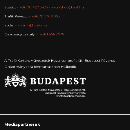
Stúdió:
+36 70 427 3473
workshop@wsf.hu
Trafik Kávézó:
+36 70 576 8055
Iroda:
-
info@trafo.hu
Gazdasági osztály:
+36 1 456 2047
A Trafó Kortárs Művészetek Háza Nonprofit Kft. Budapest Főváros
Önkormányzata fenntartásában működik.
Médiapartnerek