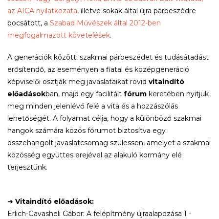
az AICA nyilatkozata
, illetve sokak által újra párbeszédre
bocsátott, a
Szabad Művészek által 2012-ben
megfogalmazott követelések
.
A generációk közötti szakmai párbeszédet és tudásátadást
erősítendő, az eseményen a fiatal és középgeneráció
képviselői osztják meg javaslataikat rövid
vitaindító
előadások
ban, majd egy facilitált
fórum
keretében nyitjuk
meg minden jelenlévő felé a vita és a hozzászólás
lehetőségét. A folyamat célja, hogy a különböző szakmai
hangok számára közös fórumot biztosítva egy
összehangolt javaslatcsomag szülessen, amelyet a szakmai
közösség együttes erejével az alakuló kormány elé
terjesztünk.
➔
Vitaindító előadások:
Erlich-Gavasheli Gábor: A felépítmény újraalapozása 1 -