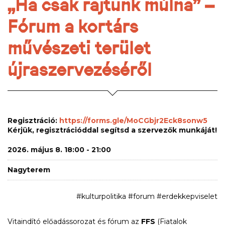
„Ha csak rajtunk múlna” –
Fórum a kortárs
művészeti terület
újraszervezéséről
Regisztráció:
https://forms.gle/MoCGbjr2Eck8sonw5
Kérjük, regisztrációddal segítsd a szervezők munkáját!
2026. május 8. 18:00 - 21:00
Nagyterem
#kulturpolitika #forum #erdekkepviselet
Vitaindító előadássorozat és fórum az
FFS
(Fiatalok