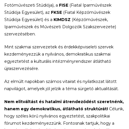
Fotóművészeti Stúdiója), a
FISE
(Fiatal Iparművészek
Stúdiója Egyesület), az
FKSE
(Fiatal Képzőművészek
Stúdiója Egyesület) és a
KIMDSZ
(Képzőművészek,
Iparművészek és Művészeti Dolgozók Szakszervezete)
szervezésében.
Mint szakmai szervezetek és érdekképviseleti szervek
kezdeményezzük a nyilvános, demokratikus szakmai
egyeztetést a kulturális intézményrendszer átlátható
újraszervezésére.
Az elmúlt napokban számos vitairat és nyilatkozat látott
napvilágot, amelyek jól jelzik a téma sürgető aktualitását.
Nem elitváltást és hatalmi átrendeződést szeretnénk,
hanem egy demokratikus, átlátható struktúrát!
Célunk,
hogy széles körű nyilvános egyeztetést, szakpolitikai
fórumot kezdeményezzünk. Fontosnak tartjuk, hogy a