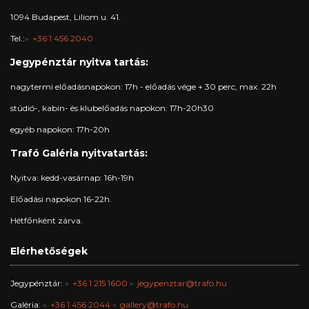
1094 Budapest, Liliom u. 41.
Tel.:
+36 1 456 2040
Jegypénztár nyitva tartás:
nagytermi előadásnapokon: 17h - előadás vége + 30 perc, max. 22h
stúdió-, kabin- és klubelőadás napokon: 17h-20h30
egyéb napokon: 17h-20h
Trafó Galéria nyitvatartás:
Nyitva: kedd-vasárnap: 16h-19h
Előadási napokon 16-22h.
Hétfőnként zárva.
Elérhetőségek
Jegypénztár:
+36 1 215 1600
jegypenztar@trafo.hu
Galéria:
+36 1 456 2044
gallery@trafo.hu