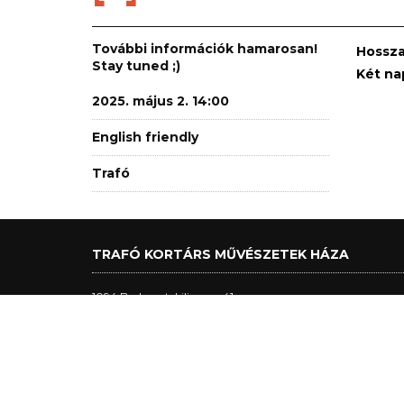
További információk hamarosan!
Hossza
Stay tuned ;)
Két na
2025. május 2. 14:00
English friendly
Trafó
TRAFÓ KORTÁRS MŰVÉSZETEK HÁZA
1094 Budapest, Liliom u. 41.
Tel.:
+36 1 456 2040
Jegypénztár nyitva tartás:
nagytermi előadásnapokon: 17h - előadás vége + 30 perc, m