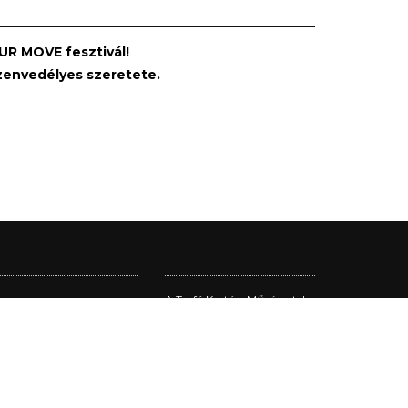
UR MOVE fesztivál!
zenvedélyes szeretete.
hu
A Trafó Kortárs Művészetek
Háza Nonprofit Kft.
Budapest Főváros
Önkormányzata
fenntartásában működik.