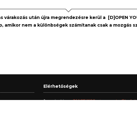
s várakozás után újra megrendezésre kerül a [D]OPEN YO
p, amikor nem a különbségek számítanak csak a mozgás s
Elérhetőségek
Jegypénztár:
+36 1 215 1600
jegypenztar@trafo.
Galéria:
+36 1 456 2044
gallery@trafo.hu
Stúdió:
+36 70 427 3473
workshop@wsf.hu
Trafik Kávézó:
+36 70 576 8055
ax. 22h