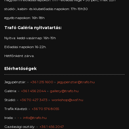
stúdió-, kabin- és klubelőadás napokon: 17h-19h30
egyéb napokon: 16h-18h
Trafó Galéria nyitvatartás:
Nyitva: kedd-vasárnap: 16h-19h
Előadási napokon 16-22h.
Hétfőnként zárva.
Elérhetőségek
Jegypénztár:
+36 1 215 1600
jegypenztar@trafo.hu
Galéria:
+36 1 456 2044
gallery@trafo.hu
Stúdió:
+36 70 427 3473
workshop@wsf.hu
Trafik Kávézó:
+36 70 576 8055
Iroda:
-
info@trafo.hu
Gazdasági osztály:
+36 1 456 2047