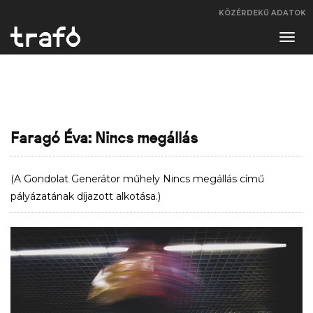
KÖZÉRDEKŰ ADATOK
Navi
váltá
Faragó Éva: Nincs megállás
(A Gondolat Generátor műhely Nincs megállás című
pályázatának díjazott alkotása.)