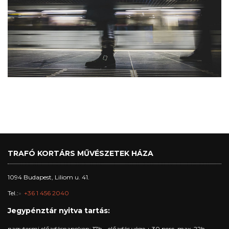
TRAFÓ KORTÁRS MŰVÉSZETEK HÁZA
1094 Budapest, Liliom u. 41.
Tel.:
+36 1 456 2040
Jegypénztár nyitva tartás:
nagytermi előadásnapokon: 17h - előadás vége + 30 perc, max. 22h