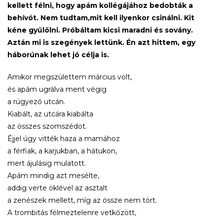
kellett félni, hogy apám kollégájához bedobták a
behívót. Nem tudtam,mit kell ilyenkor csinálni. Kit
kéne gyűlölni. Próbáltam kicsi maradni és sovány.
Aztán mi is szegények lettünk. Én azt hittem, egy
háborúnak lehet jó célja is.
Amikor megszülettem március volt,
és apám ugrálva ment végig
a rügyező utcán.
Kiabált, az utcára kiabálta
az összes szomszédot.
Éjjel úgy vitték haza a mamához
a férfiak, a karjukban, a hátukon,
mert ájulásig mulatott.
Apám mindig azt mesélte,
addig verte öklével az asztalt
a zenészek mellett, míg az össze nem tört.
A trombitás félmeztelenre vetkőzött,