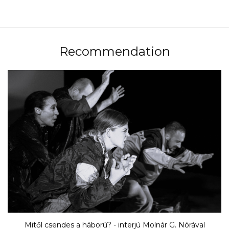
Recommendation
Mitől csendes a háború? - interjú Molnár G. Nórával