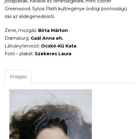
jóltápláltak, fiatalok és tehetségesek, mint Esther
Greenwood. Sylvia Plath kultregénye ördögi pontosságú
írás az elidegenedésről.
Zene, mozgás:
Birta Márton
Dramaturg:
Gaál Anna eh.
Látványtervező:
Ocskó-Kü Kata
Fotó – plakát:
Szekeres Laura
Images