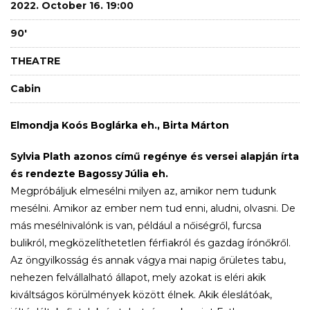
2022. October 16. 19:00
90'
THEATRE
Cabin
Elmondja Koós Boglárka eh., Birta Márton
Sylvia Plath azonos című regénye és versei alapján írta
és rendezte Bagossy Júlia eh.
Megpróbáljuk elmesélni milyen az, amikor nem tudunk
mesélni. Amikor az ember nem tud enni, aludni, olvasni. De
más mesélnivalónk is van, például a nőiségről, furcsa
bulikról, megközelíthetetlen férfiakról és gazdag írónőkről.
Az öngyilkosság és annak vágya mai napig őrületes tabu,
nehezen felvállalható állapot, mely azokat is eléri akik
kiváltságos körülmények között élnek. Akik éleslátóak,