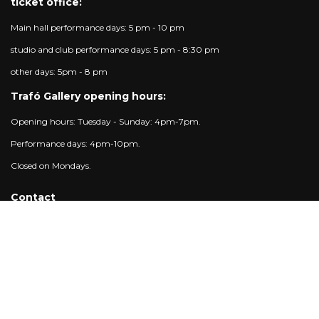
ticket office:
Main hall performance days: 5 pm - 10 pm
studio and club performance days: 5 pm - 8:30 pm
other days: 5pm - 8 pm
Trafó Gallery opening hours:
Opening hours: Tuesday - Sunday: 4pm-7pm.
Performance days: 4pm-10pm.
Closed on Mondays.
Contact
Ticket info:
+36 1 215 1600
jegypenztar@trafo.hu
Gallery:
+36 1 456 2044
gallery@trafo.hu
Studio:
+36 70 427 3473
workshop@wsf.hu
Trafik Café:
+36 70 576 8055
Office:
-
info@trafo.hu