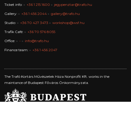
Ticket info:
+36 1 215 1600
jegypenztar@trafo.hu
Gallery:
+36 1 456 2044
gallery@trafo.hu
Studio:
+36 70 427 3473
workshop@wsf.hu
Trafik Café:
+36 70 576 8055
Office:
-
info@trafo.hu
Finance team:
+36 1 456 2047
The Trafó Kortárs Művészetek Háza Nonprofit Kft. works in the
maintance of Budapest Főváros Önkormányzata.