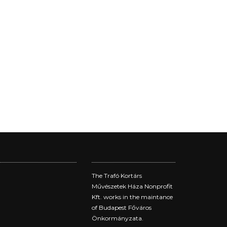
The Trafó Kortárs
Művészetek Háza Nonprofit
Kft. works in the maintance
of Budapest Főváros
Önkormányzata.