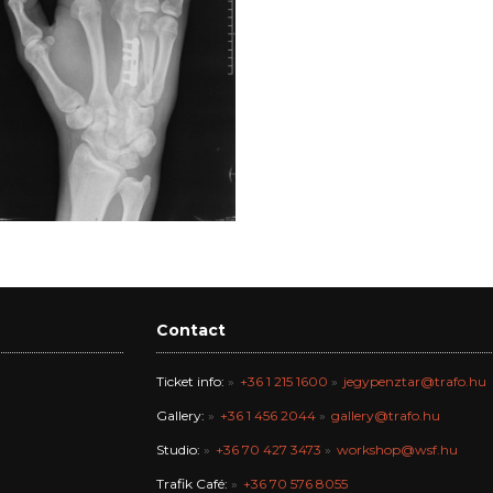
Contact
Ticket info:
+36 1 215 1600
jegypenztar@trafo.hu
Gallery:
+36 1 456 2044
gallery@trafo.hu
Studio:
+36 70 427 3473
workshop@wsf.hu
Trafik Café:
+36 70 576 8055