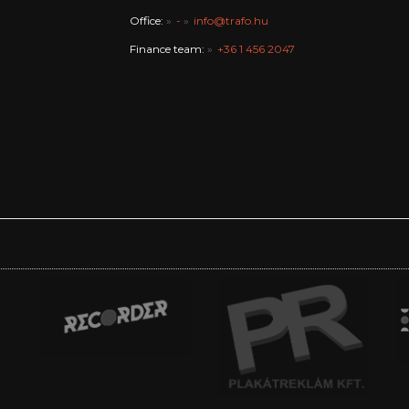
Office:
-
info@trafo.hu
Finance team:
+36 1 456 2047