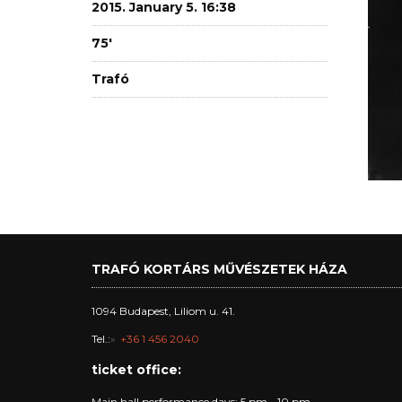
2015. January 5. 16:38
75'
Trafó
TRAFÓ KORTÁRS MŰVÉSZETEK HÁZA
1094 Budapest, Liliom u. 41.
Tel.:
+36 1 456 2040
ticket office:
Main hall performance days: 5 pm - 10 pm