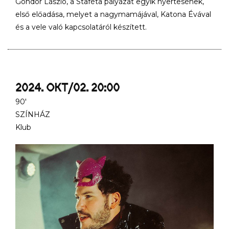
Göndör László, a Staféta pályázat egyik nyertesének,
első előadása, melyet a nagymamájával, Katona Évával
és a vele való kapcsolatáról készített.
2024. OKT/02. 20:00
90'
SZÍNHÁZ
Klub