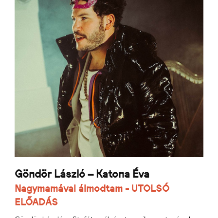
Göndör László – Katona Éva
Nagymamával álmodtam - UTOLSÓ
ELŐADÁS