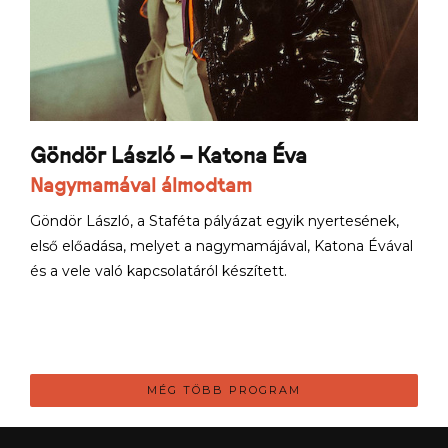
Göndör László – Katona Éva
Nagymamával álmodtam
Göndör László, a Staféta pályázat egyik nyertesének,
első előadása, melyet a nagymamájával, Katona Évával
és a vele való kapcsolatáról készített.
MÉG TÖBB PROGRAM