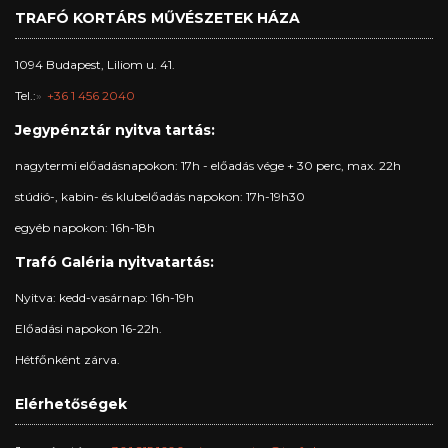
TRAFÓ KORTÁRS MŰVÉSZETEK HÁZA
1094 Budapest, Liliom u. 41.
Tel.:
+36 1 456 2040
Jegypénztár nyitva tartás:
nagytermi előadásnapokon: 17h - előadás vége + 30 perc, max. 22h
stúdió-, kabin- és klubelőadás napokon: 17h-19h30
egyéb napokon: 16h-18h
Trafó Galéria nyitvatartás:
Nyitva: kedd-vasárnap: 16h-19h
Előadási napokon 16-22h.
Hétfőnként zárva.
Elérhetőségek