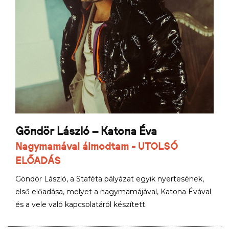
Göndör László – Katona Éva
Nagymamával álmodtam - UTOLSÓ
ELŐADÁS
Göndör László, a Staféta pályázat egyik nyertesének,
első előadása, melyet a nagymamájával, Katona Évával
és a vele való kapcsolatáról készített.