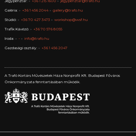
Jegypénztár:
+36 1 215 1600
jegypenztar@trafo.hu
Galéria:
+36 1 456 2044
gallery@trafo.hu
Stúdió:
+36 70 427 3473
workshop@wsf.hu
Trafik Kávézó:
+36 70 576 8055
Iroda:
-
info@trafo.hu
Gazdasági osztály:
+36 1 456 2047
A Trafó Kortárs Művészetek Háza Nonprofit Kft. Budapest Főváros
Önkormányzata fenntartásában működik.