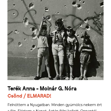
Terék Anna - Molnár G. Nóra
Csönd / ELMARAD!
Felnőttem a Nyugatban. Minden gyümölcs nekem ért