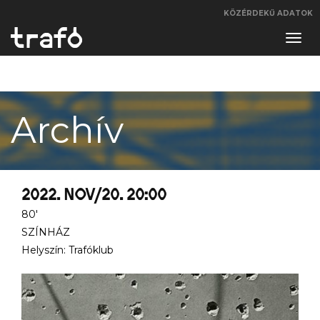
KÖZÉRDEKŰ ADATOK
Navi
váltá
Archív
2022. NOV/20. 20:00
80'
SZÍNHÁZ
Helyszín: Trafóklub