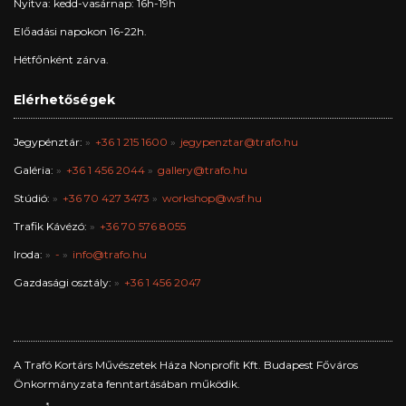
Nyitva: kedd-vasárnap: 16h-19h
Előadási napokon 16-22h.
Hétfőnként zárva.
Elérhetőségek
Jegypénztár:
+36 1 215 1600
jegypenztar@trafo.hu
Galéria:
+36 1 456 2044
gallery@trafo.hu
Stúdió:
+36 70 427 3473
workshop@wsf.hu
Trafik Kávézó:
+36 70 576 8055
Iroda:
-
info@trafo.hu
Gazdasági osztály:
+36 1 456 2047
A Trafó Kortárs Művészetek Háza Nonprofit Kft. Budapest Főváros
Önkormányzata fenntartásában működik.