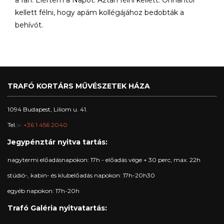
a fán. Elértem a Napot. Aztán félni kellett. Onnantól
kellett félni, hogy apám kollégájához bedobták a
behívót.
TRAFÓ KORTÁRS MŰVÉSZETEK HÁZA
1094 Budapest, Liliom u. 41.
Tel.:
+36 1 456 2040
Jegypénztár nyitva tartás:
nagytermi előadásnapokon: 17h - előadás vége + 30 perc, max. 22h
stúdió-, kabin- és klubelőadás napokon: 17h-20h30
egyéb napokon: 17h-20h
Trafó Galéria nyitvatartás: