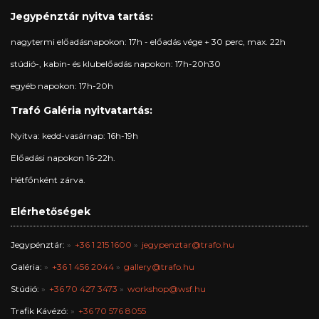
Jegypénztár nyitva tartás:
nagytermi előadásnapokon: 17h - előadás vége + 30 perc, max. 22h
stúdió-, kabin- és klubelőadás napokon: 17h-20h30
egyéb napokon: 17h-20h
Trafó Galéria nyitvatartás:
Nyitva: kedd-vasárnap: 16h-19h
Előadási napokon 16-22h.
Hétfőnként zárva.
Elérhetőségek
Jegypénztár:
+36 1 215 1600
jegypenztar@trafo.hu
Galéria:
+36 1 456 2044
gallery@trafo.hu
Stúdió:
+36 70 427 3473
workshop@wsf.hu
Trafik Kávézó:
+36 70 576 8055