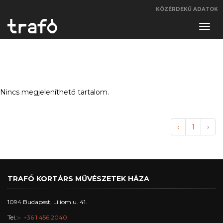
KÖZÉRDEKŰ ADATOK
Navi
váltá
Nincs megjeleníthető tartalom.
‹
1
›
TRAFÓ KORTÁRS MŰVÉSZETEK HÁZA
1094 Budapest, Liliom u. 41.
Tel.:
+36 1 456 2040