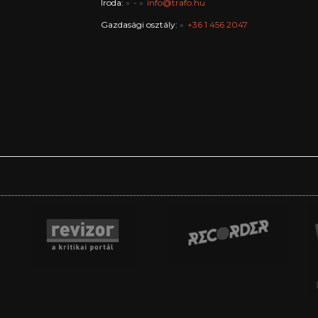
Iroda:
-
info@trafo.hu
Gazdasági osztály:
+36 1 456 2047