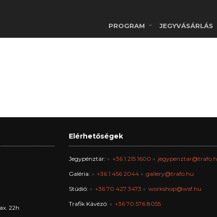
PROGRAM
JEGYVÁSÁRLÁS
Elérhetőségek
Jegypénztár:
+36 1 215 1600
jegypenztar@trafo.
Galéria:
+36 1 456 2044
gallery@trafo.hu
Stúdió:
+36 70 427 3473
workshop@wsf.hu
Trafik Kávézó:
+36 70 576 8055
ax. 22h