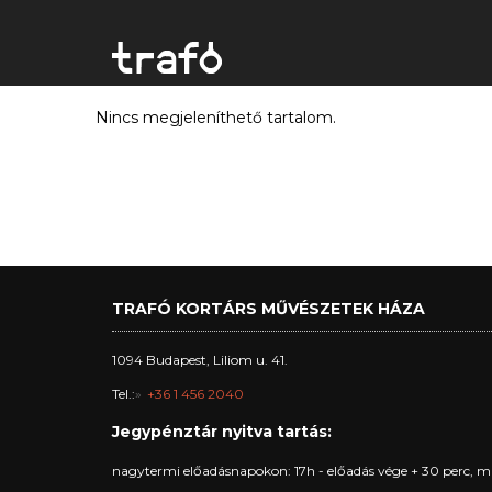
Nincs megjeleníthető tartalom.
TRAFÓ KORTÁRS MŰVÉSZETEK HÁZA
1094 Budapest, Liliom u. 41.
Tel.:
+36 1 456 2040
Jegypénztár nyitva tartás:
nagytermi előadásnapokon: 17h - előadás vége + 30 perc, m