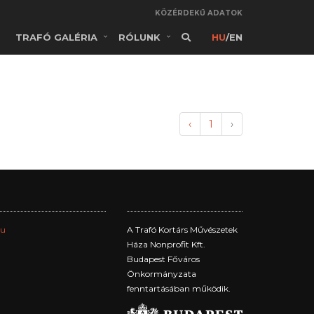
KÖZÉRDEKŰ ADATOK
TRAFÓ GALÉRIA
RÓLUNK
HU
/
EN
‹
1
›
hu
A Trafó Kortárs Művészetek
Háza Nonprofit Kft.
Budapest Főváros
Önkormányzata
fenntartásában működik.