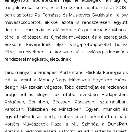
elhagyatott épületekben rejlő lehetőségek. Mindig új
megoldásokat keres, és ezt sokszor csapatban teszi. 2018-
ban alapította Páll Tamással és Muskovics Gyulával a Hollow
művészcsoportot, akikkel azóta is rendszeresen együtt
dolgozik. Immerzív installációikban és performanszaikban a
tánc, a költészet, az újmédia-művészet és a szerepjáték
eszközei keverednek, olyan világ-prototípusokat hozva
létre, amelyekben a konszenzuális valóság domináns
rendszerei megkérdőjeleződnek.
Tanulmányait a Budapest Kortárstánc Főiskola koreográfus
BA, valamint a Moholy-Nagy Művészeti Egyetem média
design MA szakán végezte. Több ösztöndíjat és rezidencia
programot is elnyert az utóbbi években Budapesten,
Prágában, Berlinben, Bécsben, Párizsban, Isztambulban,
Varsóban, Tbilisziben és Minszkben. Egyéni munkáit és
együttműködéseit pedig többek között bemutatta a Trafó
Kortárs Művészetek Háza, a MU Színház, a DunaPart
Kortárs Előadóművészeti Platform, az art quarter budapest,