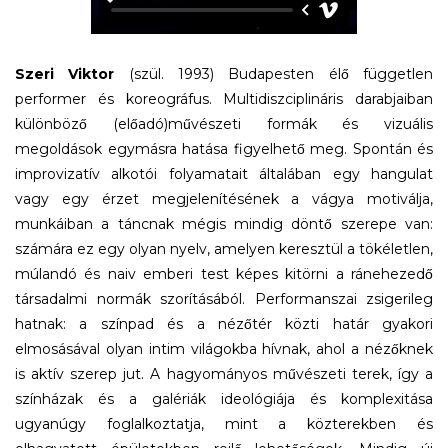
Szeri Viktor
(szül. 1993) Budapesten élő független
performer és koreográfus. Multidiszciplináris darabjaiban
különböző (előadó)művészeti formák és vizuális
megoldások egymásra hatása figyelhető meg. Spontán és
improvizatív alkotói folyamatait általában egy hangulat
vagy egy érzet megjelenítésének a vágya motiválja,
munkáiban a táncnak mégis mindig döntő szerepe van:
számára ez egy olyan nyelv, amelyen keresztül a tökéletlen,
múlandó és naiv emberi test képes kitörni a ránehezedő
társadalmi normák szorításából. Performanszai zsigerileg
hatnak: a színpad és a nézőtér közti határ gyakori
elmosásával olyan intim világokba hívnak, ahol a nézőknek
is aktív szerep jut. A hagyományos művészeti terek, így a
színházak és a galériák ideológiája és komplexitása
ugyanúgy foglalkoztatja, mint a közterekben és