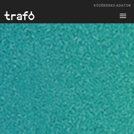
KÖZÉRDEKŰ ADATOK
Navi
váltá