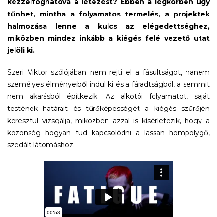
kézzelfoghatóvá a létezést? Ebben a légkörben úgy
tűnhet, mintha a folyamatos termelés, a projektek
halmozása lenne a kulcs az elégedettséghez,
miközben mindez inkább a kiégés felé vezető utat
jelöli ki.
Szeri Viktor szólójában nem rejti el a fásultságot, hanem
személyes élményeiből indul ki és a fáradtságból, a semmit
nem akarásból építkezik. Az alkotói folyamatot, saját
testének határait és tűrőképességét a kiégés szűrőjén
keresztül vizsgálja, miközben azzal is kísérletezik, hogy a
közönség hogyan tud kapcsolódni a lassan hömpölygő,
szedált látomáshoz.