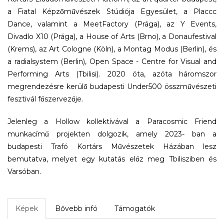
a Fiatal Képzőművészek Stúdiója Egyesület, a Placcc
Dance, valamint a MeetFactory (Prága), az Y Events,
Divadlo X10 (Prága), a House of Arts (Brno), a Donaufestival
(Krems), az Art Cologne (Köln), a Montag Modus (Berlin), és
a radialsystem (Berlin), Open Space - Centre for Visual and
Performing Arts (Tbilisi). 2020 óta, azóta háromszor
megrendezésre kerülő budapesti Under500 összművészeti
fesztivál főszervezője.
Jelenleg a Hollow kollektívával a Paracosmic Friend
munkacímű projekten dolgozik, amely 2023- ban a
budapesti Trafó Kortárs Művészetek Házában lesz
bemutatva, melyet egy kutatás előz meg Tbilisziben és
Varsóban.
Képek
Bővebb infó
Támogatók