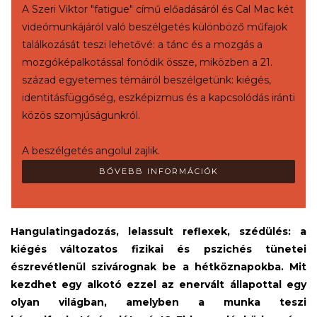
A Szeri Viktor "fatigue" című előadásáról és Cal Mac két
videómunkájáról való beszélgetés különböző műfajok
találkozását teszi lehetővé: a tánc és a mozgás a
mozgóképalkotással fonódik össze, miközben a 21.
század egyetemes témáiról beszélgetünk: kiégés,
identitásfüggőség, eszképizmus és a kapcsolódás iránti
közös szomjúságunkról.
A beszélgetés angolul zajlik.
BŐVEBB INFORMÁCIÓK
Hangulatingadozás, lelassult reflexek, szédülés: a
kiégés változatos fizikai és pszichés tünetei
észrevétlenül szivárognak be a hétköznapokba. Mit
kezdhet egy alkotó ezzel az enervált állapottal egy
olyan világban, amelyben a munka teszi