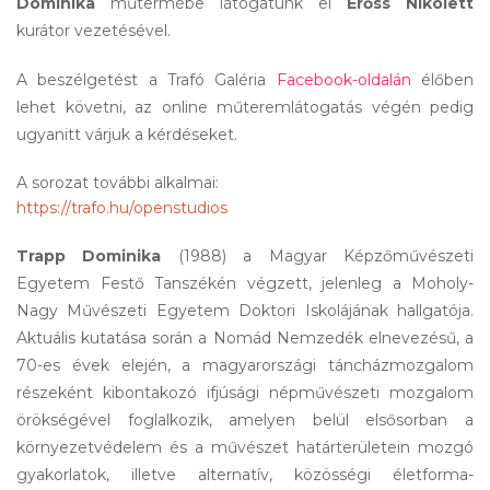
Dominika 
műtermébe látogatunk el 
Erőss Nikolett
kurátor vezetésével.
A beszélgetést a Trafó Galéria 
Facebook-oldalán
 élőben 
lehet követni, az online műteremlátogatás végén pedig 
ugyanitt várjuk a kérdéseket.
https://trafo.hu/openstudios
Trapp Dominika
 (1988) a Magyar Képzőművészeti 
Egyetem Festő Tanszékén végzett, jelenleg a Moholy-
Nagy Művészeti Egyetem Doktori Iskolájának hallgatója. 
Aktuális kutatása során a Nomád Nemzedék elnevezésű, a 
70-es évek elején, a magyarországi táncházmozgalom 
részeként kibontakozó ifjúsági népművészeti mozgalom 
örökségével foglalkozik, amelyen belül elsősorban a 
környezetvédelem és a művészet határterületein mozgó 
gyakorlatok, illetve alternatív, közösségi életforma-