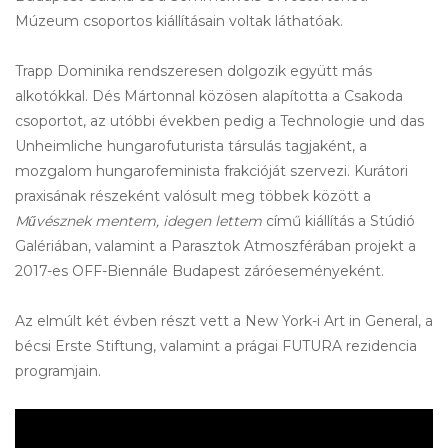
Múzeum csoportos kiállításain voltak láthatóak.
Trapp Dominika rendszeresen dolgozik együtt más 
alkotókkal. Dés Mártonnal közösen alapította a Csakoda 
csoportot, az utóbbi években pedig a 
Technologie und das 
Unheimliche
 hungarofuturista társulás tagjaként, a 
mozgalom hungarofeminista frakcióját szervezi. Kurátori 
praxisának részeként valósult meg többek között a 
Művésznek mentem, idegen lettem
 című kiállítás a Stúdió 
Galériában, valamint a Parasztok Atmoszférában projekt a 
2017-es OFF-Biennále Budapest záróeseményeként.
Az elmúlt két évben részt vett a New York-i Art in General, a 
bécsi Erste Stiftung, valamint a prágai FUTURA rezidencia 
programjain.