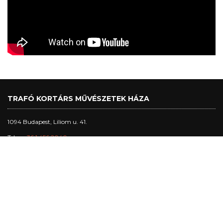
TRAFÓ KORTÁRS MŰVÉSZETEK HÁZA
1094 Budapest, Liliom u. 41.
Tel.:
+36 1 456 2040
Jegypénztár nyitva tartás:
nagytermi előadásnapokon: 17h - előadás vége + 30 perc, max. 22h
stúdió-, kabin- és klubelőadás napokon: 17h-20h30
egyéb napokon: 17h-20h
Trafó Galéria nyitvatartás: