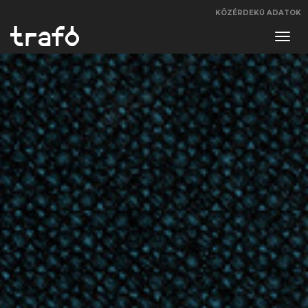
KÖZÉRDEKŰ ADATOK
Navi
váltá