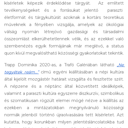
kísérletek képezik érdeklődése tárgyát.  Az említett 
tevékenységeket és a forrásukat jelentő  paraszti  
életformát és tárgykultúrát azoknak a kortárs teoretikus 
műveknek a fényében vizsgálja, amelyek az ökológiai 
válság nyomán létrejövő gazdasági és társadalmi 
összeomlást elkerülhetetlennek vélik, és az ezekkel való 
szembenézés egyik formájának már meglévő, a status 
quon kívül megvalósítható közösségi gyakorlatokat tekintik.
Trapp Dominika 2020-as, a Trafó Galériában látható 
„Ne 
tegyétek reám…”
című egyéni kiállításában a népi kultúra 
által kijelölt mozgástér határait vizsgálta és feszítette szét. 
A népzene és a néptánc által közvetített ideálképek, 
valamint a paraszti kultúra egyszerre diszkurzív, szimbolikus 
és szomatikusan rögzült elemei mögé nézve a kiállítás az 
ezekben a mintázatokban megnyilvánuló közösségi 
normák jelenből történő újraolvasására tett kísérletet. Azt 
kutatta, hogy korunkban milyen jelentésláncolatokba tud 