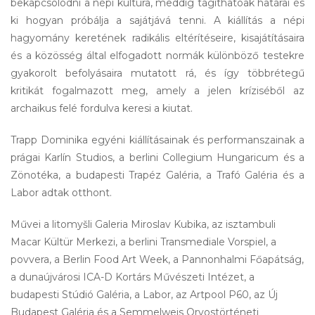
bekapcsolódni a népi kultúra, meddig tágíthatóak határai és 
ki hogyan próbálja a sajátjává tenni. A kiállítás a népi 
hagyomány keretének radikális eltérítéseire, kisajátításaira 
és a közösség által elfogadott normák különböző testekre 
gyakorolt befolyásaira mutatott rá, és így többrétegű 
kritikát fogalmazott meg, amely a jelen kríziséből az 
archaikus felé fordulva keresi a kiutat.
Trapp Dominika egyéni kiállításainak és performanszainak a 
prágai Karlín Studios, a berlini Collegium Hungaricum és a 
Zönotéka, a budapesti Trapéz Galéria, a Trafó Galéria és a 
Labor adtak otthont. 
Művei a litomyšli Galeria Miroslav Kubika, az isztambuli 
Macar Kültür Merkezi, a berlini Transmediale Vorspiel, a 
povvera, a Berlin Food Art Week, a Pannonhalmi Főapátság, 
a dunaújvárosi ICA-D Kortárs Művészeti Intézet, a 
budapesti Stúdió Galéria, a Labor, az Artpool P60, az Új 
Budapest Galéria és a Semmelweis Orvostörténeti 