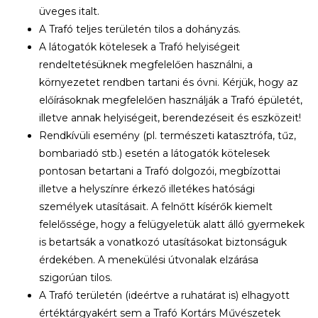
üveges italt.
A Trafó teljes területén tilos a dohányzás.
A látogatók kötelesek a Trafó helyiségeit
rendeltetésüknek megfelelően használni, a
környezetet rendben tartani és óvni. Kérjük, hogy az
előírásoknak megfelelően használják a Trafó épületét,
illetve annak helyiségeit, berendezéseit és eszközeit!
Rendkívüli esemény (pl. természeti katasztrófa, tűz,
bombariadó stb.) esetén a látogatók kötelesek
pontosan betartani a Trafó dolgozói, megbízottai
illetve a helyszínre érkező illetékes hatósági
személyek utasításait. A felnőtt kísérők kiemelt
felelőssége, hogy a felügyeletük alatt álló gyermekek
is betartsák a vonatkozó utasításokat biztonságuk
érdekében. A menekülési útvonalak elzárása
szigorúan tilos.
A Trafó területén (ideértve a ruhatárat is) elhagyott
értéktárgyakért sem a Trafó Kortárs Művészetek