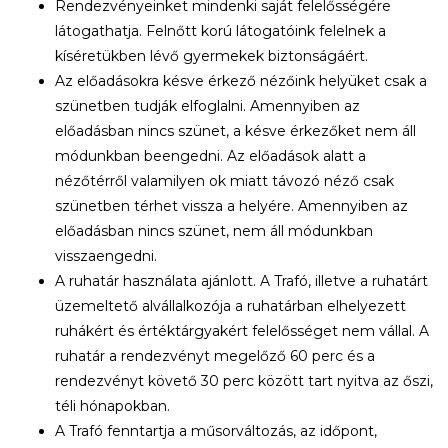
Rendezvényeinket mindenki saját felelősségére
látogathatja. Felnőtt korú látogatóink felelnek a
kíséretükben lévő gyermekek biztonságáért.
Az előadásokra késve érkező nézőink helyüket csak a
szünetben tudják elfoglalni. Amennyiben az
előadásban nincs szünet, a késve érkezőket nem áll
módunkban beengedni. Az előadások alatt a
nézőtérről valamilyen ok miatt távozó néző csak
szünetben térhet vissza a helyére. Amennyiben az
előadásban nincs szünet, nem áll módunkban
visszaengedni.
A ruhatár használata ajánlott. A Trafó, illetve a ruhatárt
üzemeltető alvállalkozója a ruhatárban elhelyezett
ruhákért és értéktárgyakért felelősséget nem vállal. A
ruhatár a rendezvényt megelőző 60 perc és a
rendezvényt követő 30 perc között tart nyitva az őszi,
téli hónapokban.
A Trafó fenntartja a műsorváltozás, az időpont,