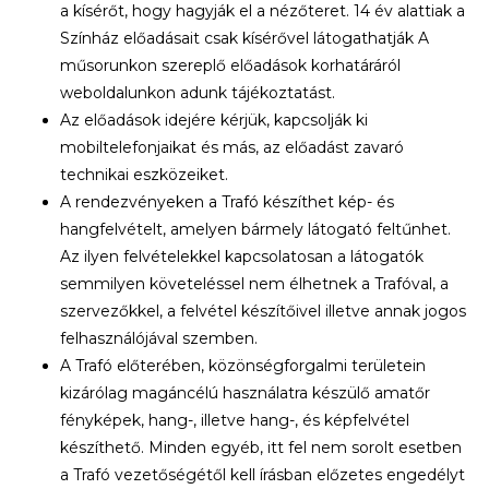
a kísérőt, hogy hagyják el a nézőteret. 14 év alattiak a
Színház előadásait csak kísérővel látogathatják A
műsorunkon szereplő előadások korhatáráról
weboldalunkon adunk tájékoztatást.
Az előadások idejére kérjük, kapcsolják ki
mobiltelefonjaikat és más, az előadást zavaró
technikai eszközeiket.
A rendezvényeken a Trafó készíthet kép- és
hangfelvételt, amelyen bármely látogató feltűnhet.
Az ilyen felvételekkel kapcsolatosan a látogatók
semmilyen követeléssel nem élhetnek a Trafóval, a
szervezőkkel, a felvétel készítőivel illetve annak jogos
felhasználójával szemben.
A Trafó előterében, közönségforgalmi területein
kizárólag magáncélú használatra készülő amatőr
fényképek, hang-, illetve hang-, és képfelvétel
készíthető. Minden egyéb, itt fel nem sorolt esetben
a Trafó vezetőségétől kell írásban előzetes engedélyt