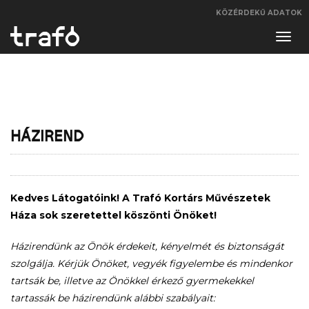
KÖZÉRDEKŰ ADATOK
Navi
váltá
HÁZIREND
Kedves Látogatóink! A Trafó Kortárs Művészetek
Háza sok szeretettel köszönti Önöket!
Házirendünk az Önök érdekeit, kényelmét és biztonságát
szolgálja. Kérjük Önöket, vegyék figyelembe és mindenkor
tartsák be, illetve az Önökkel érkező gyermekekkel
tartassák be házirendünk alábbi szabályait: