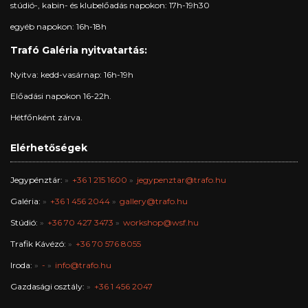
stúdió-, kabin- és klubelőadás napokon: 17h-19h30
egyéb napokon: 16h-18h
Trafó Galéria nyitvatartás:
Nyitva: kedd-vasárnap: 16h-19h
Előadási napokon 16-22h.
Hétfőnként zárva.
Elérhetőségek
Jegypénztár:
+36 1 215 1600
jegypenztar@trafo.hu
Galéria:
+36 1 456 2044
gallery@trafo.hu
Stúdió:
+36 70 427 3473
workshop@wsf.hu
Trafik Kávézó:
+36 70 576 8055
Iroda:
-
info@trafo.hu
Gazdasági osztály:
+36 1 456 2047