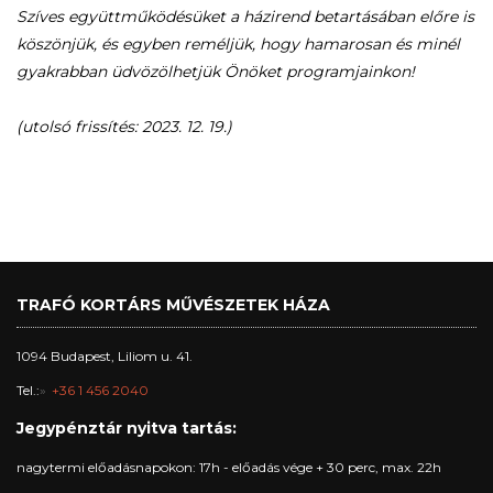
Szíves együttműködésüket a házirend betartásában előre is
köszönjük, és egyben reméljük, hogy hamarosan és minél
gyakrabban üdvözölhetjük Önöket programjainkon!
(utolsó frissítés: 2023. 12. 19.)
TRAFÓ KORTÁRS MŰVÉSZETEK HÁZA
1094 Budapest, Liliom u. 41.
Tel.:
+36 1 456 2040
Jegypénztár nyitva tartás:
nagytermi előadásnapokon: 17h - előadás vége + 30 perc, max. 22h