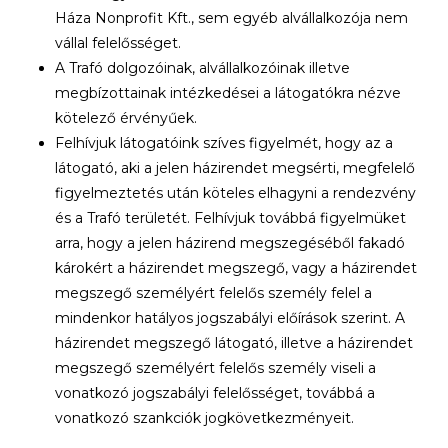
Háza Nonprofit Kft., sem egyéb alvállalkozója nem
vállal felelősséget.
A Trafó dolgozóinak, alvállalkozóinak illetve
megbízottainak intézkedései a látogatókra nézve
kötelező érvényűek.
Felhívjuk látogatóink szíves figyelmét, hogy az a
látogató, aki a jelen házirendet megsérti, megfelelő
figyelmeztetés után köteles elhagyni a rendezvény
és a Trafó területét. Felhívjuk továbbá figyelmüket
arra, hogy a jelen házirend megszegéséből fakadó
károkért a házirendet megszegő, vagy a házirendet
megszegő személyért felelős személy felel a
mindenkor hatályos jogszabályi előírások szerint. A
házirendet megszegő látogató, illetve a házirendet
megszegő személyért felelős személy viseli a
vonatkozó jogszabályi felelősséget, továbbá a
vonatkozó szankciók jogkövetkezményeit.