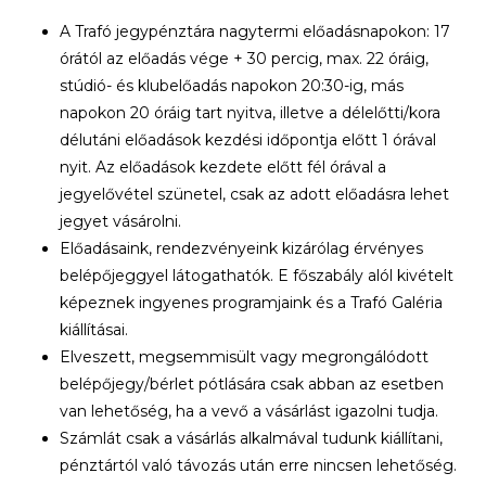
A Trafó jegypénztára nagytermi előadásnapokon: 17
órától az előadás vége + 30 percig, max. 22 óráig,
stúdió- és klubelőadás napokon 20:30-ig, más
napokon 20 óráig tart nyitva, illetve a délelőtti/kora
délutáni előadások kezdési időpontja előtt 1 órával
nyit. Az előadások kezdete előtt fél órával a
jegyelővétel szünetel, csak az adott előadásra lehet
jegyet vásárolni.
Előadásaink, rendezvényeink kizárólag érvényes
belépőjeggyel látogathatók. E főszabály alól kivételt
képeznek ingyenes programjaink és a Trafó Galéria
kiállításai.
Elveszett, megsemmisült vagy megrongálódott
belépőjegy/bérlet pótlására csak abban az esetben
van lehetőség, ha a vevő a vásárlást igazolni tudja.
Számlát csak a vásárlás alkalmával tudunk kiállítani,
pénztártól való távozás után erre nincsen lehetőség.