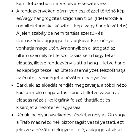
kérni fotózáshoz, illetve felvételkészítéshez.
A rendezvényeken bármilyen eszközzel történő kép-
és/vagy hangrögzítés szigorúan tilos. (Idetartozik a
mobiltelefonokkal készített kép- vagy hangfelvétel is).
A jelen szabály be nem tartása szerzői- és
szomszédos jogi jogsértés jogkövetkezményeit
vonhatja maga után. Amennyiben a látogató az
ültető személyzet felszólítására sem hagy fel az
előadás, illetve rendezvény alatt a hang-, illetve hang-
és képrögzítéssel, az ültető személyzet felszólíthatja
az érintett vendéget a nézőtér elhagyására.
Bárki, aki az előadás rendjét megzavarja, a többi néző
kárára irritáló magatartást tanúsít, illetve zavarja az
előadás nézőit, kollégáink felszólíthatják őt és
kísérőjét a nézőtér elhagyására.
Kérjük, ha olyan viselkedést észlel, amely az Ön vagy
a Trafó más nézőinek biztonságát veszélyezteti, ezt
jelezze a nézőtéri felügyelet felé, akik jogosultak az