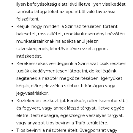
ilyen befolyásoltság alatt lévő illetve ilyen viselkedést
tanúsító látogatókat az épületből való távozásra
felszólítani.
Kérjük, hogy minden, a Színház területén történt
balesetet, rosszullétet, rendkívüli eseményt nézőtéri
munkatársainknak haladéktalanul jelezni
szíveskedjenek, lehetővé téve ezzel a gyors
intézkedést.
Kerekesszékes vendégeink a Színházat csak részben
tudják akadálymentesen látogatni, de kollégáink
segítenek a nézőtér megközelítésében. Igényüket
kérjük, előre jelezzék a színház titkárságán vagy
jegyvásárláskor.
Közlekedési eszközt (pl. kerékpár, roller, kismotor stb.)
és fegyvert, vagy annak látszó tárgyat, illetve egyéb
életre, testi épségre, egészségre veszélyes tárgyat,
vagy anyagot tilos bevinni a Trafó területére.
Tilos bevinni a nézőtérre ételt, üvegpoharat vagy