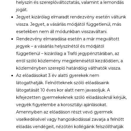
helyszín és szereplőváltoztatás, valamint a lemondás
jogát.
Jegyet kizárólag elmaradt rendezvény esetén váltunk
vissza. Jegyet, a vásárlás módjától függetlenül, más
esetekben nem áll módunkban visszaváltani.
Rendezvény elmaradása esetén a már megváltott
jegyek – a vásárlás helyszínétől és módjától
függetlenül – kizárólag a Trafó jegypénztárában, az
erről szóló közlemény megjelenésétől kezdődően, a
közleményben szereplő határidőig válthatók vissza.
Az előadásokat 3 év alatti gyerekek nem
látogathatják. Felnőtteknek szóló előadásaink
látogatását 10 éves kor alatt nem javasoljuk. A
kifejezetten gyermekeknek szóló előadásoknál kérjük,
vegyék figyelembe a korosztályi ajánlásokat.
Amennyiben az előadáson részt vevő gyermek
viselkedésével vagy hangoskodással zavarja a felnőtt
előadás vendégeit, nézőtéri kollégáink felszólíthatják