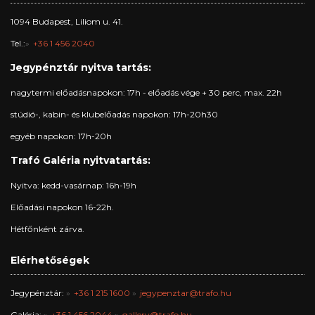
1094 Budapest, Liliom u. 41.
Tel.:
+36 1 456 2040
Jegypénztár nyitva tartás:
nagytermi előadásnapokon: 17h - előadás vége + 30 perc, max. 22h
stúdió-, kabin- és klubelőadás napokon: 17h-20h30
egyéb napokon: 17h-20h
Trafó Galéria nyitvatartás:
Nyitva: kedd-vasárnap: 16h-19h
Előadási napokon 16-22h.
Hétfőnként zárva.
Elérhetőségek
Jegypénztár:
+36 1 215 1600
jegypenztar@trafo.hu
Galéria:
+36 1 456 2044
gallery@trafo.hu