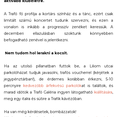
aktívabb klubéletre.
A Trafó fő profilja a kortárs színház és a tánc, ezért csak
limitált számú koncertet tudunk szervezni, és ezen a
vonalon is inkább a progresszív zenéket keressük. A
decemberi ellazulásban szoktunk könnyebben
befogadható zenével is jelentkezni.
Nem tudom hol lerakni a kocsit.
Ha az utolsó pillanatban futtok be, a Liliom utcai
parkolóházat tudjuk javasolni, trafós voucherrel (kérjétek a
jegypénztárban!), de érdemes korábban érkezni, 5-10
percnyire
kedvezőbb árfekvésű parkolók
at is találtok, és
marad időtök a Trafó Galéria ingyen látogatható
kiállítására
,
meg egy italra és sütire a Trafik kávézóban.
Ha van még kérdésetek, bombázzatok!