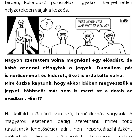
térben, különböző pozíciókban, gyakran kényelmetlen
helyzetekben várják a kezdést.
Nagyon szerettem volna megnézni egy előadást, de
kábé azonnal elfogytak a jegyek. Dumáltam pár
ismerősömmel, és kiderült, őket is érdekelte volna.
Mire észbe kaptunk, hogy akkor időben megvesszük a
jegyet, többször már nem is ment az a darab az
évadban. Miért?
Ha külföldi előadóról van szó, turnéállomás vagyunk. A
magyarok esetében pedig szeretnénk minél több
társulatnak lehetőséget adni, nem repertoárszínházként
működünk. Egyes előadásokat különösen nehéz