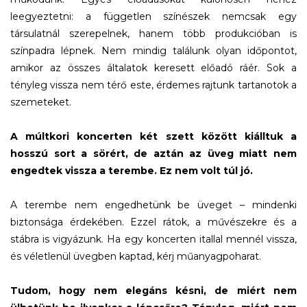
leegyeztetni: a független színészek nemcsak egy
társulatnál szerepelnek, hanem több produkcióban is
színpadra lépnek. Nem mindig találunk olyan időpontot,
amikor az összes általatok keresett előadó ráér. Sok a
tényleg vissza nem térő este, érdemes rajtunk tartanotok a
szemeteket.
A múltkori koncerten két szett között kiálltuk a
hosszú sort a sörért, de aztán az üveg miatt nem
engedtek vissza a terembe. Ez nem volt túl jó.
A terembe nem engedhetünk be üveget – mindenki
biztonsága érdekében. Ezzel rátok, a művészekre és a
stábra is vigyázunk. Ha egy koncerten itallal mennél vissza,
és véletlenül üvegben kaptad, kérj műanyagpoharat.
Tudom, hogy nem elegáns késni, de miért nem