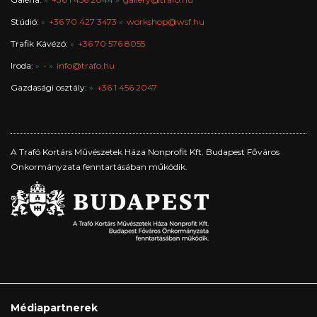
Stúdió:
+36 70 427 3473
workshop@wsf.hu
Trafik Kávézó:
+36 70 576 8055
Iroda:
-
info@trafo.hu
Gazdasági osztály:
+36 1 456 2047
A Trafó Kortárs Művészetek Háza Nonprofit Kft. Budapest Főváros
Önkormányzata fenntartásában működik.
Médiapartnerek