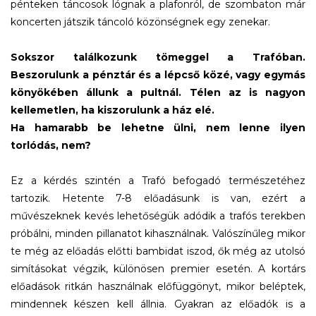
pénteken táncosok lógnak a plafonról, de szombaton már
koncerten játszik táncoló közönségnek egy zenekar.
Sokszor találkozunk tömeggel a Trafóban.
Beszorulunk a pénztár és a lépcső közé, vagy egymás
könyökében állunk a pultnál. Télen az is nagyon
kellemetlen, ha kiszorulunk a ház elé.
Ha hamarabb be lehetne ülni, nem lenne ilyen
torlódás, nem?
Ez a kérdés szintén a Trafó befogadó természetéhez
tartozik. Hetente 7-8 előadásunk is van, ezért a
művészeknek kevés lehetőségük adódik a trafós terekben
próbálni, minden pillanatot kihasználnak. Valószínűleg mikor
te még az előadás előtti bambidat iszod, ők még az utolsó
simításokat végzik, különösen premier esetén. A kortárs
előadások ritkán használnak előfüggönyt, mikor beléptek,
mindennek készen kell állnia. Gyakran az előadók is a