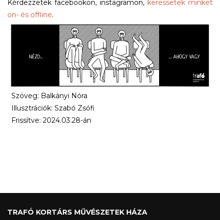
Kérdezzetek facebookon, instagramon,
keressetek minket
on- és offline
.
Szöveg: Balkányi Nóra
Illusztrációk: Szabó Zsófi
Frissítve: 2024.03.28-án
TRAFÓ KORTÁRS MŰVÉSZETEK HÁZA