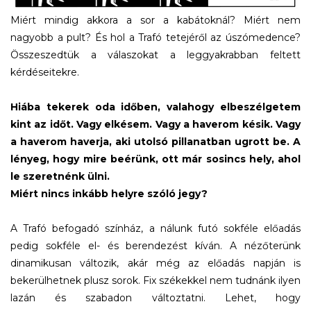
Miért mindig akkora a sor a kabátoknál? Miért nem
nagyobb a pult? És hol a Trafó tetejéről az úszómedence?
Összeszedtük a válaszokat a leggyakrabban feltett
kérdéseitekre.
Hiába tekerek oda időben, valahogy elbeszélgetem
kint az időt. Vagy elkésem. Vagy a haverom késik. Vagy
a haverom haverja, aki utolsó pillanatban ugrott be. A
lényeg, hogy mire beérünk, ott már sosincs hely, ahol
le szeretnénk ülni.
Miért nincs inkább helyre szóló jegy?
A Trafó befogadó színház, a nálunk futó sokféle előadás
pedig sokféle el- és berendezést kíván. A nézőterünk
dinamikusan változik, akár még az előadás napján is
bekerülhetnek plusz sorok. Fix székekkel nem tudnánk ilyen
lazán és szabadon változtatni. Lehet, hogy