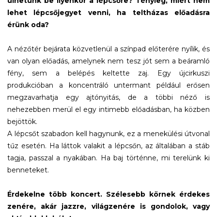
ülhetünk be ilyenkor a lépcsőre? Tényleg, miért nem
lehet lépcsőjegyet venni, ha teltházas előadásra
érünk oda?
A nézőtér bejárata közvetlenül a színpad előterére nyílik, és
van olyan előadás, amelynek nem tesz jót sem a beáramló
fény, sem a belépés keltette zaj. Egy újcirkuszi
produkcióban a koncentráló untermant például erősen
megzavarhatja egy ajtónyitás, de a többi néző is
nehezebben merül el egy intimebb előadásban, ha közben
bejöttök.
A lépcsőt szabadon kell hagynunk, ez a menekülési útvonal
tűz esetén. Ha láttok valakit a lépcsőn, az általában a stáb
tagja, passzal a nyakában. Ha baj történne, mi terelünk ki
benneteket.
Érdekelne több koncert. Szélesebb körnek érdekes
zenére, akár jazzre, világzenére is gondolok, vagy