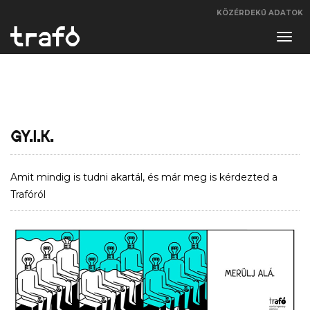
KÖZÉRDEKŰ ADATOK
Navi
váltá
GY.I.K.
Amit mindig is tudni akartál, és már meg is kérdezted a
Trafóról