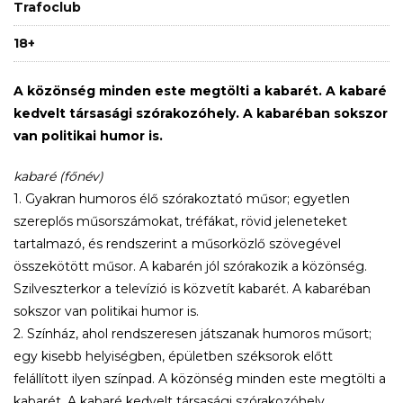
Trafoclub
18+
A közönség minden este megtölti a kabarét. A kabaré
kedvelt társasági szórakozóhely. A kabaréban sokszor
van politikai humor is.
kabaré (főnév)
1. Gyakran humoros élő szórakoztató műsor; egyetlen
szereplős műsorszámokat, tréfákat, rövid jeleneteket
tartalmazó, és rendszerint a műsorközlő szövegével
összekötött műsor. A kabarén jól szórakozik a közönség.
Szilveszterkor a televízió is közvetít kabarét. A kabaréban
sokszor van politikai humor is.
2. Színház, ahol rendszeresen játszanak humoros műsort;
egy kisebb helyiségben, épületben széksorok előtt
felállított ilyen színpad. A közönség minden este megtölti a
kabarét. A kabaré kedvelt társasági szórakozóhely.