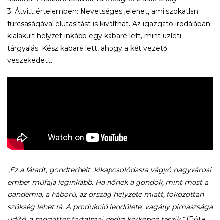
3. Átvitt értelemben: Nevetséges jelenet, ami szokatlan
furcsaságával elutasítást is kiválthat. Az igazgató irodájában
kialakult helyzet inkább egy kabaré lett, mint üzleti
tárgyalás. Kész kabaré lett, ahogy a két vezető
veszekedett.
„Ez a fáradt, gondterhelt, kikapcsolódásra vágyó nagyvárosi
ember műfaja leginkább. Ha nőnek a gondok, mint most a
pandémia, a háború, az ország helyzete miatt, fokozottan
szükség lehet rá. A produkció lendülete, vagány pimaszsága
üdítő, a mögöttes tartalmai pedig kórképpé teszik.“
(Bóta