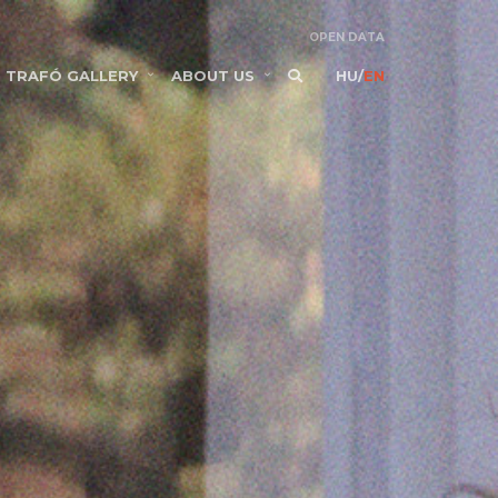
OPEN DATA
TRAFÓ GALLERY
ABOUT US
HU
/
EN