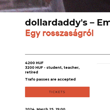
dollardaddy's – E
Egy rosszaságról
4200 HUF
3200 HUF - student, teacher,
retired
Trafo passes are accepted
TICKETS
2024. March 25. 19:00