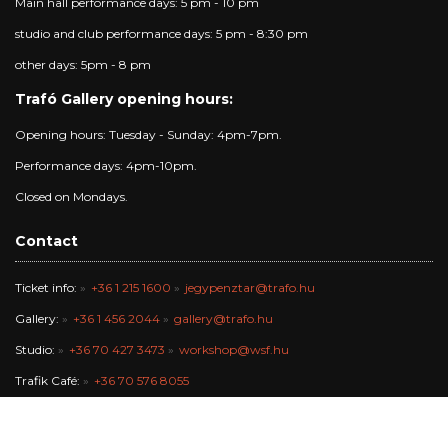
Main hall performance days: 5 pm - 10 pm
studio and club performance days: 5 pm - 8:30 pm
other days: 5pm - 8 pm
Trafó Gallery opening hours:
Opening hours: Tuesday - Sunday: 4pm-7pm.
Performance days: 4pm-10pm.
Closed on Mondays.
Contact
Ticket info:
+36 1 215 1600
jegypenztar@trafo.hu
Gallery:
+36 1 456 2044
gallery@trafo.hu
Studio:
+36 70 427 3473
workshop@wsf.hu
Trafik Café:
+36 70 576 8055
Office:
-
info@trafo.hu
Finance team:
+36 1 456 2047