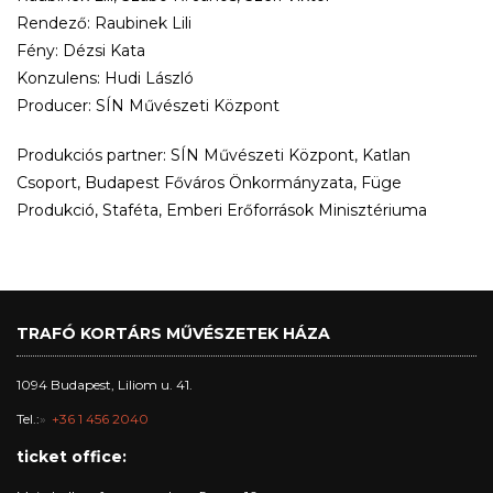
Rendező: Raubinek Lili
Fény: Dézsi Kata
Konzulens: Hudi László
Producer: SÍN Művészeti Központ
Produkciós partner: SÍN Művészeti Központ, Katlan
Csoport, Budapest Főváros Önkormányzata, Füge
Produkció, Staféta, Emberi Erőforrások Minisztériuma
TRAFÓ KORTÁRS MŰVÉSZETEK HÁZA
1094 Budapest, Liliom u. 41.
Tel.:
+36 1 456 2040
ticket office: