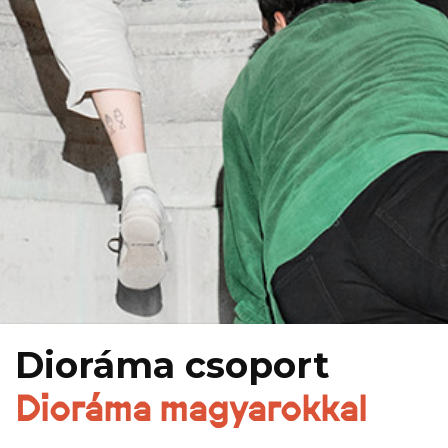
Dioráma csoport
Dioráma magyarokkal