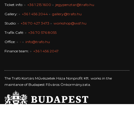
Ticket info:
+36 1 215 1600
jegypenztar@trafo.hu
Gallery:
+36 1 456 2044
gallery@trafo.hu
Studio:
+36 70 427 3473
workshop@wsf.hu
Trafik Café:
+36 70 576 8055
Office:
-
info@trafo.hu
Finance team:
+36 1 456 2047
The Trafó Kortárs Művészetek Háza Nonprofit Kft. works in the
maintance of Budapest Főváros Önkormányzata.