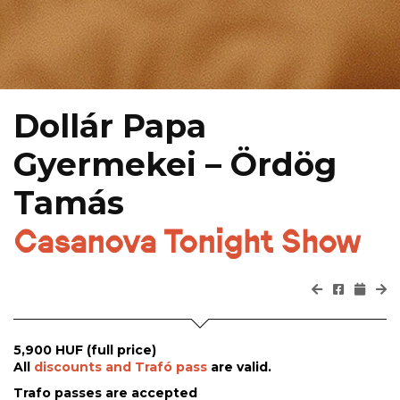
Dollár Papa
Gyermekei – Ördög
Tamás
Casanova Tonight Show
5,900 HUF (full price)
All
discounts and Trafó pass
are valid.
Trafo passes are accepted