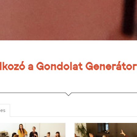
lkozó a Gondolat Generáto
es