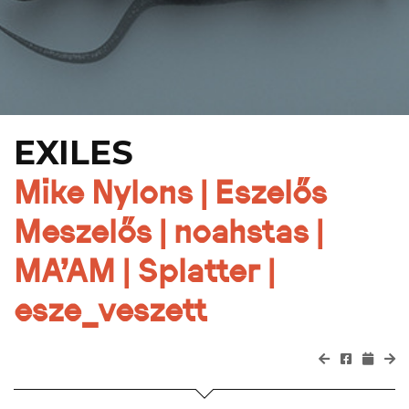
EXILES
Mike Nylons | Eszelős
Meszelős | noahstas |
MA’AM | Splatter |
esze_veszett