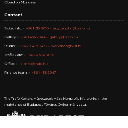
Closed on Mondays.
Contact
Ticket info:
+36 1 215 1600
jegypenztar@trafo.hu
Gallery:
+36 1 456 2044
gallery@trafo.hu
Studio:
+36 70 427 3473
workshop@wsf.hu
Trafik Café:
+36 70 576 8055
Office:
-
info@trafo.hu
Finance team:
+36 1 456 2047
The Trafó Kortárs Művészetek Háza Nonprofit Kft. works in the
maintance of Budapest Főváros Önkormányzata.