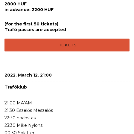
2800 HUF
in advance: 2200 HUF
(for the first 50 tickets)
Trafó passes are accepted
TICKETS
2022. March 12. 21:00
Trafóklub
21:00 MA’AM
21:30 Eszelős Meszelős
22:30 noahstas
23:30 Mike Nylons
00:30 Splatter