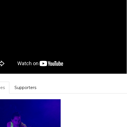
es
Supporters