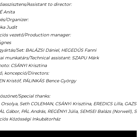
asszisztens/Assistant to director:
 Anita
és/Organizer:
ka Judit
ciós vezető/Production manager:
gnes
gyártás/Set: BALÁZSI Dániel, HEGEDŰS Fanni
ai munkatárs/Technical assistant: SZAPU Márk
oto: CSÁNYI Krisztina
, koncepció/Directors:
N Kristóf, PÁLINKÁS Bence György
öszönet/Special thanks:
rsolya, Seth COLEMAN, CSÁNYi Krisztina, EREDICS Lilla, GAZS
 Gábor, PÁL András, REGÉNYI Júlia, SEMSEI Balázs (Norwell), SI
iós Közösségi Inkubátorház