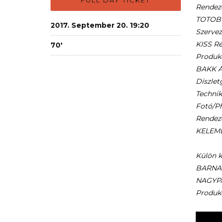
FULL DAY TICKET
Rendező
TOTOBÉ
2017. September 20. 19:20
Szervez
KISS Ré
70'
Produk
BAKK Á
Díszlet
Technik
Fotó/Ph
Rendező
KELEME
Külön k
BARNA O
NAGYPÁL
Produkc