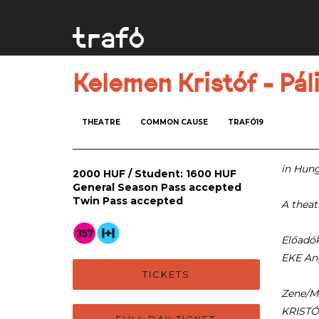
Kelemen Kristóf - Pá
THEATRE
COMMON CAUSE
TRAFÓ19
in Hung
2000 HUF / Student: 1600 HUF
General Season Pass accepted
Twin Pass accepted
A theat
Előadók
EKE An
TICKETS
Zene/Mu
KRISTÓ