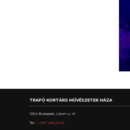
TRAFÓ KORTÁRS MŰVÉSZETEK HÁZA
1094 Budapest, Liliom u. 41.
Tel.:
+36 1 456 2040