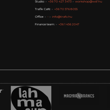
Studio:
+36 70 427 3473
workshop@wsf.hu
Trafik Café:
+36 70 576 8055
Office:
-
info@trafo.hu
Finance team:
+36 1 456 2047