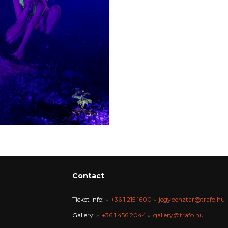
Contact
Ticket info:
+36 1 215 1600
jegypenztar@trafo.hu
Gallery:
+36 1 456 2044
gallery@trafo.hu