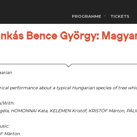
PROGRAMME
TICKETS
linkás Bence György: Magya
arian
rical performance about a typical Hungarian species of tree wh
/With:
géla, HOMONNAI Kata, KELEMEN Kristóf, KRISTÓF Márton, PÁL
sic:
F Márton