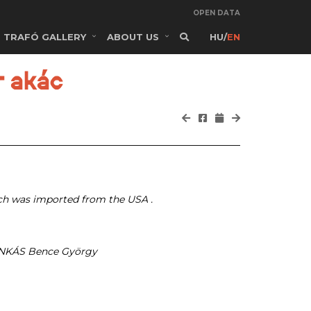
OPEN DATA
TRAFÓ GALLERY
ABOUT US
HU
/
EN
r akác
ich was imported from the USA .
INKÁS Bence György