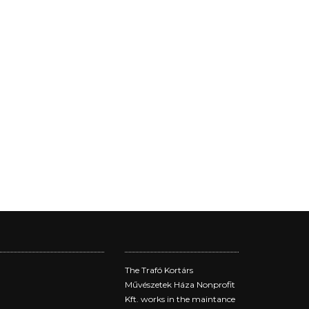
The Trafó Kortárs
Művészetek Háza Nonprofit
Kft. works in the maintance